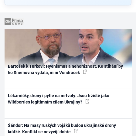
Bartošek k Turkovi: Hyenismus a nehoráznost. Ke stíhání by
ho Sněmovna vydala, míní Vondráček
Lékárničky, drony i pytle na mrtvoly: Jsou tržiště jako
Wildberries legitimním cílem Ukrajiny?
Šándor: Na masy ruských vojáků budou ukrajinské drony
krátké. Konflikt se nevyvíjí dobře