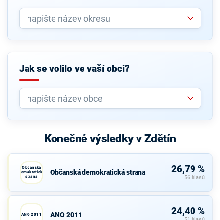
Jak se volilo ve vaší obci?
Konečné výsledky v Zdětín
26,79 %
Občanská
Občanská demokratická strana
demokratická
strana
56 hlasů
24,40 %
ANO 2011
ANO 2011
51 hlasů