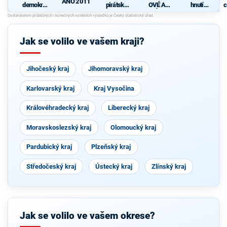
ANO 2011
demokrati
pirátská
OVÉ A
hnutí
c
cká strana
strana
NEZÁVISL
občanů
Í
Jak se volilo ve vašem kraji?
Jihočeský kraj
Jihomoravský kraj
Karlovarský kraj
Kraj Vysočina
Královéhradecký kraj
Liberecký kraj
Moravskoslezský kraj
Olomoucký kraj
Pardubický kraj
Plzeňský kraj
Středočeský kraj
Ústecký kraj
Zlínský kraj
Jak se volilo ve vašem okrese?