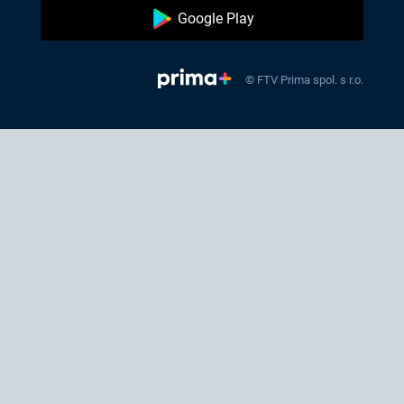
Google Play
© FTV Prima spol. s r.o.