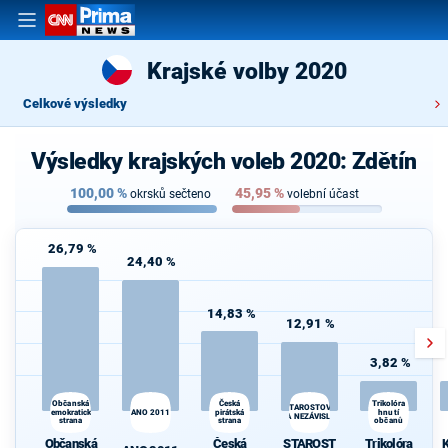
Krajské volby 2020
Celkové výsledky
Výsledky krajských voleb 2020: Zdětín
100,00
%
45,95
%
okrsků sečteno
volební účast
26,79 %
24,40 %
14,83 %
12,91 %
3,82 %
K
Občanská
Česká
Trikolóra
STAROSTOVÉ
demokratická
ANO 2011
pirátská
hnutí
s
A NEZÁVISLÍ
strana
strana
občanů
Občanská
Česká
STAROST
Trikolóra
K