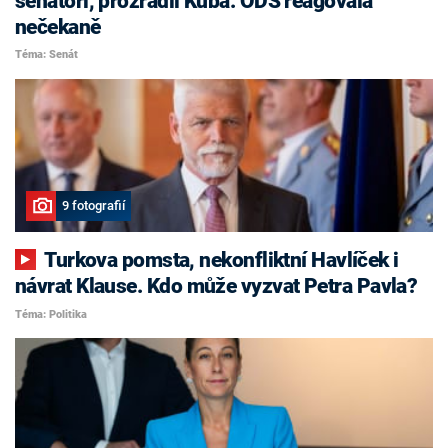
senátoři, prozradil Kuba. ODS reagovala
nečekaně
Téma: Senát
9 fotografií
Turkova pomsta, nekonfliktní Havlíček i
návrat Klause. Kdo může vyzvat Petra Pavla?
Téma: Politika