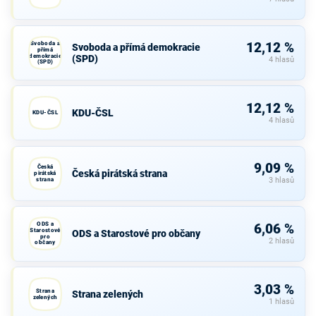
Svoboda a
12,12 %
Svoboda a přímá demokracie
přímá
demokracie
(SPD)
4 hlasů
(SPD)
12,12 %
KDU-ČSL
KDU-ČSL
4 hlasů
9,09 %
Česká
Česká pirátská strana
pirátská
strana
3 hlasů
ODS a
6,06 %
Starostové
ODS a Starostové pro občany
pro
2 hlasů
občany
3,03 %
Strana
Strana zelených
zelených
1 hlasů