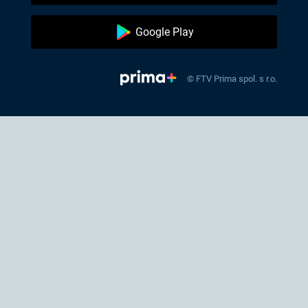
Google Play
© FTV Prima spol. s r.o.