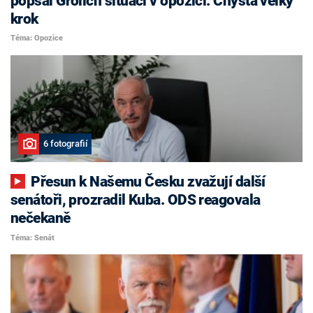
popsal Grolich situaci v opozici. Chystá velký
krok
Téma: Opozice
6 fotografií
Přesun k Našemu Česku zvažují další
senátoři, prozradil Kuba. ODS reagovala
nečekaně
Téma: Senát