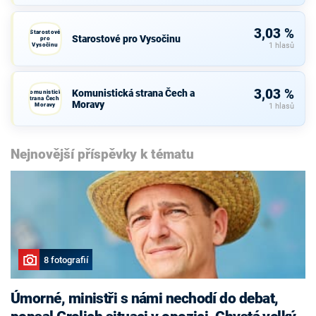
3,03 %
Starostové
Starostové pro Vysočinu
pro
Vysočinu
1 hlasů
3,03 %
Komunistická strana Čech a
Komunistická
strana Čech a
Moravy
Moravy
1 hlasů
Nejnovější příspěvky k tématu
8 fotografií
Úmorné, ministři s námi nechodí do debat,