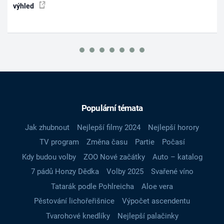
výhled
Populární témata
Jak zhubnout
Nejlepší filmy 2024
Nejlepší horory
TV program
Změna času
Partie
Počasí
Kdy budou volby
ZOO Nové začátky
Auto – katalog
7 pádů Honzy Dědka
Volby 2025
Svařené víno
Tatarák podle Pohlreicha
Aloe vera
Pěstování lichořeřišnice
Výpočet ascendentu
Tvarohové knedlíky
Nejlepší palačinky