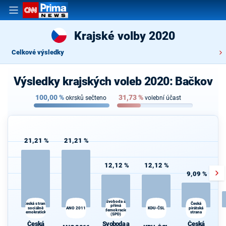
Krajské volby 2020
Celkové výsledky
Výsledky krajských voleb 2020: Bačkov
100,00
%
31,73
%
okrsků sečteno
volební účast
21,21 %
21,21 %
12,12 %
12,12 %
9,09 %
Svoboda a
Česká strana
Česká
přímá
sociálně
ANO 2011
KDU-ČSL
pirátská
demokracie
demokratická
strana
(SPD)
Česká
Svoboda a
Česká