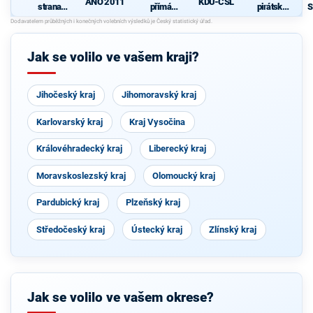
ANO 2011
KDU-ČSL
strana
přímá
pirátská
S
sociálně
demokraci
strana
p
demokrati
e (SPD)
cká
Jak se volilo ve vašem kraji?
Jihočeský kraj
Jihomoravský kraj
Karlovarský kraj
Kraj Vysočina
Královéhradecký kraj
Liberecký kraj
Moravskoslezský kraj
Olomoucký kraj
Pardubický kraj
Plzeňský kraj
Středočeský kraj
Ústecký kraj
Zlínský kraj
Jak se volilo ve vašem okrese?