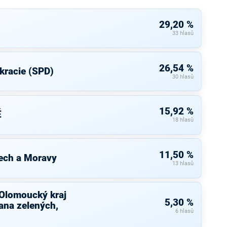
29,20 %
33 hlasů
26,54 %
kracie (SPD)
30 hlasů
15,92 %
É
18 hlasů
11,50 %
ech a Moravy
13 hlasů
 Olomoucký kraj
5,30 %
ana zelených,
6 hlasů