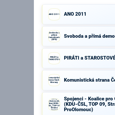
ANO 2011
ANO 2011
Svoboda a
Svoboda a přímá demo
přímá
demokracie
(SPD)
PIRÁTI a STAROSTOV
PIRÁTI a
STAROSTOVÉ
Komunistická
Komunistická strana Č
strana Čech a
Moravy
Spojenci -
Spojenci - Koalice pro
Koalice pro
Olomoucký
(KDU-ČSL, TOP 09, Str
kraj (KDU-
ČSL, TOP 09,
Strana
ProOlomouc)
zelených,
ProOlomouc)