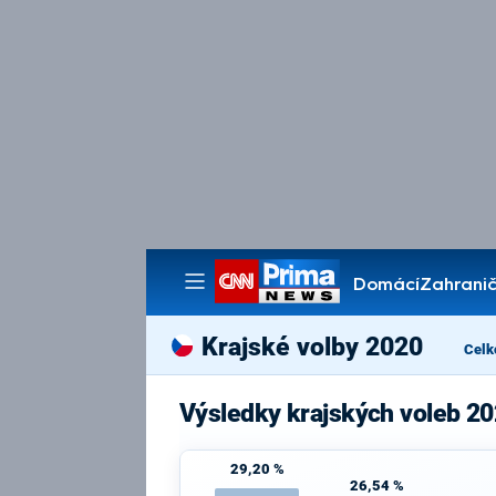
Domácí
Zahranič
Pořady
Krajské volby 2020
Celk
Výsledky krajských voleb 20
29,20 %
26,54 %