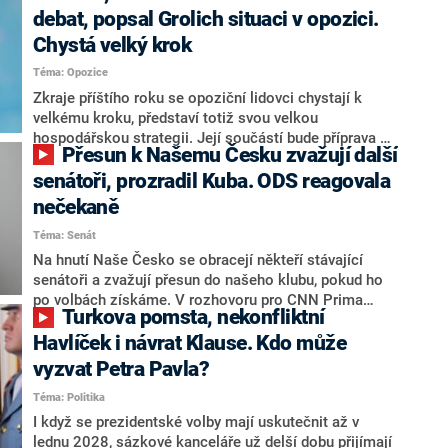
debat, popsal Grolich situaci v opozici.
Chystá velký krok
Téma: Opozice
Zkraje příštího roku se opoziční lidovci chystají k
velkému kroku, představí totiž svou velkou
hospodářskou strategii. Její součástí bude příprava na
Přesun k Našemu Česku zvažují další
stárnutí populace, řekl ve středu na setkání s novináři
nový předseda lidovců Jan Grolich. Ten zároveň v
senátoři, prozradil Kuba. ODS reagovala
senátních volbách kandiduje ve Vyškově. Popsal i
nečekaně
aktivitu opozice, o níž vládní strany nebo političtí
Téma: Senát
komentátoři mluví jako o slabé a v defenzivě. „Je to
úmorná práce upozorňovat na chyby vlády. Ministři s
Na hnutí Naše Česko se obracejí někteří stávající
námi navíc nechodí do debat. Chceme ale ukazovat
senátoři a zvažují přesun do našeho klubu, pokud ho
svoje témata,“ odpověděl Grolich na dotaz CNN Prima
po volbách získáme. V rozhovoru pro CNN Prima
Turkova pomsta, nekonfliktní
NEWS.
NEWS to řekl zakladatel hnutí a jihočeský hejtman
Martin Kuba. Konkrétní nebyl, ale získat by takto mohl
Havlíček i návrat Klause. Kdo může
například senátora Zdeňka Hrabu, který je dnes
vyzvat Petra Pavla?
součástí klubu ODS a TOP 09. Hraba to na dotaz
Téma: Politika
redakce nevyloučil. Předseda klubu senátorů ODS
Zdeněk Nytra redakci řekl, že počítá s odchodem
I když se prezidentské volby mají uskutečnit až v
některých senátorů z klubu a že Naše Česko není
lednu 2028, sázkové kanceláře už delší dobu přijímají