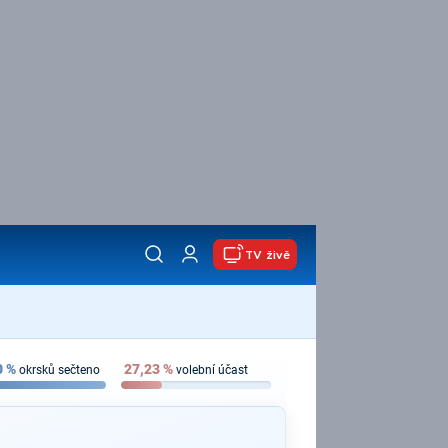
TV živě
0
%
27,23
%
okrsků sečteno
volební účast