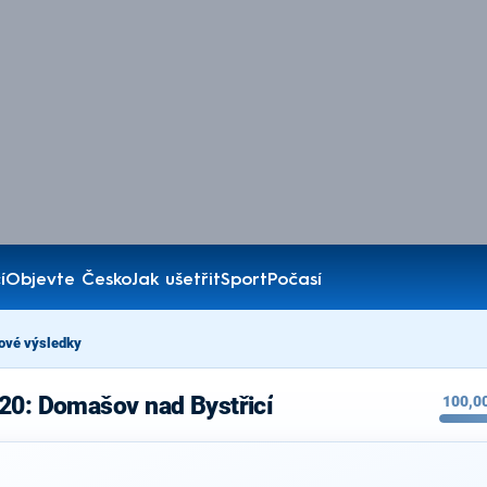
í
Objevte Česko
Jak ušetřit
Sport
Počasí
ové výsledky
20: Domašov nad Bystřicí
100,0