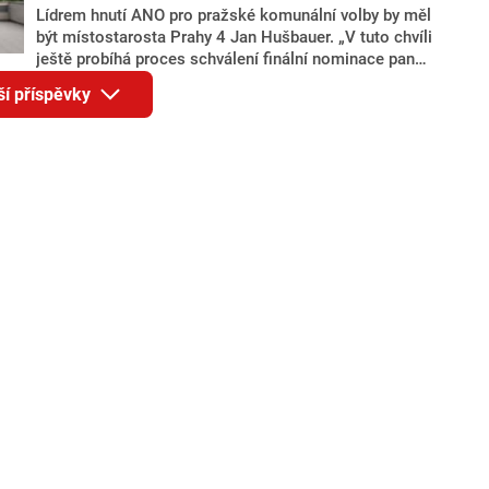
Lídrem hnutí ANO pro pražské komunální volby by měl
být místostarosta Prahy 4 Jan Hušbauer. „V tuto chvíli
ještě probíhá proces schválení finální nominace pana
Jana Hušbauera Výborem hnutí ANO,“ uvedl pro
ší příspěvky
redakci místopředseda pražského ANO Martin
Benkovič. O Hušbauerovi se spekulovalo jako o
náhradníkovi v čele pražské kandidátky poté, co
rezignoval po sérii nejasností v majetkových
přiznáních a pořizování bytů Ondřej Prokop. Zároveň
ale stále není jasné, kdo bude za ANO kandidovat ve
dvou ze tří pražských obvodů do horní komory
parlamentu. ANO má v Praze dlouhodobě horší
výsledky než ve zbytku republiky.