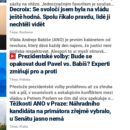
nepřítel, ale soupeř.
sázky na vítěze. Jednoznačným favoritem je současná
Decroix: Se svoločí jsem byla na vládu
hlava státu Petr Pavel. Daleko za ním pak bookmakeři
zmiňují dva výrazné politiky ANO, tedy premiéra
ještě hodná. Spolu říkalo pravdu, lidé ji
Andreje Babiše a ministra průmyslu Karla Havlíčka.
nechtěli vidět
Oblíbeným tipem samotných sázkařů je poslanec za
Téma: Rozhovor
Motoristy Filip Turek. Politolog Jan Kubáček nicméně
o případné kandidatuře kohokoliv ze zmíněné trojice
Vláda Andreje Babiše (ANO) je prvním kabinetem od
značně pochybuje. Podle něj současná koalice dosud
revoluce, který dává každý den najevo, že justici není
nemá osobu, která by Pavlovi mohla konkurovat.
potřeba respektovat. Alespoň to si myslí stínová
Prezidentské volby: Bude se
ministryně spravedlnosti ODS Eva Decroix. V
rozhovoru pro CNN Prima NEWS si nebrala servítky
opakovat duel Pavel vs. Babiš? Experti
ohledně politického výkonu svého nástupce Jeronýma
zmiňují pro a proti
Tejce (za ANO) či vládní zmocněnkyně pro lidská
Téma: Politika
práva Taťány Malé (ANO). Označením „svoloč“ na
adresu vlády prý byla ještě hodná. Decroix se také
Přestože prezidentské volby proběhnou až za zhruba
vrátila k volební porážce koalice Spolu či promluvila o
rok a půl, v souvislosti s eskalujícím konfliktem mezi
hnutí Naše Česko Martina Kuby.
vládou a Petrem Pavlem se čím dál více spekuluje o
Těžkosti ANO v Praze: Náhradního
tom, koho by do bitvy o Hrad mohla vyslat současná
koalice. Někteří političtí komentátoři znovu vytahují
kandidáta na primátora zřejmě vybralo,
jméno premiéra Andreje Babiše (ANO). Jak moc je
u Senátu jasno nemá
pravděpodobné, že se v prezidentských volbách 2028
Téma: Praha
bude znovu opakovat souboj z roku 2023?