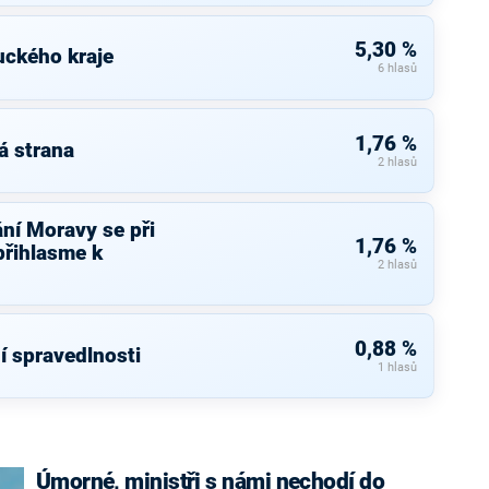
5,30 %
uckého kraje
6 hlasů
1,76 %
á strana
2 hlasů
ní Moravy se při
1,76 %
přihlasme k
2 hlasů
0,88 %
í spravedlnosti
1 hlasů
Úmorné, ministři s námi nechodí do