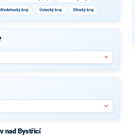
Středočeský kraj
Ústecký kraj
Zlínský kraj
?
 nad Bystřicí