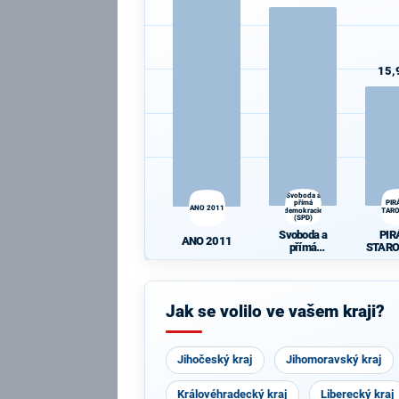
15,
Svoboda a
přímá
PIR
ANO 2011
demokracie
STAR
(SPD)
Svoboda a
PIR
ANO 2011
přímá
STAR
demokracie
(SPD)
Jak se volilo ve vašem kraji?
Jihočeský kraj
Jihomoravský kraj
Královéhradecký kraj
Liberecký kraj