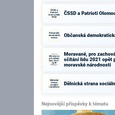
ČSSD a
ČSSD a Patrioti Olomo
Patrioti
Olomouckého
kraje
Občanská
Občanská demokratick
demokratická
strana
Moravané,
pro
Moravané, pro zachová
zachování
Moravy se
sčítání lidu 2021 opět 
při sčítání
lidu 2021
opět
moravské národnosti
přihlasme
k moravské
národnosti
Dělnická
Dělnická strana sociáln
strana
sociální
spravedlnosti
Nejnovější příspěvky k tématu