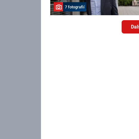
7 fotografií
Dal