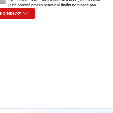
ještě probíhá proces schválení finální nominace pana
Jana Hušbauera Výborem hnutí ANO,“ uvedl pro
ší příspěvky
redakci místopředseda pražského ANO Martin
Benkovič. O Hušbauerovi se spekulovalo jako o
náhradníkovi v čele pražské kandidátky poté, co
rezignoval po sérii nejasností v majetkových
přiznáních a pořizování bytů Ondřej Prokop. Zároveň
ale stále není jasné, kdo bude za ANO kandidovat ve
dvou ze tří pražských obvodů do horní komory
parlamentu. ANO má v Praze dlouhodobě horší
výsledky než ve zbytku republiky.