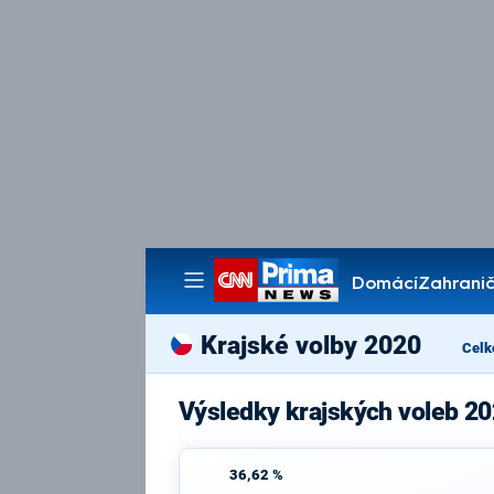
Domácí
Zahranič
Pořady
Krajské volby 2020
Celk
Výsledky krajských voleb 20
36,62 %