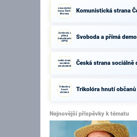
Komunistická
Komunistická strana Č
strana Čech a
Moravy
Svoboda a
Svoboda a přímá demo
přímá
demokracie
(SPD)
Česká strana
Česká strana sociálně
sociálně
demokratická
Trikolóra
Trikolóra hnutí občanů
hnutí
občanů
Nejnovější příspěvky k tématu