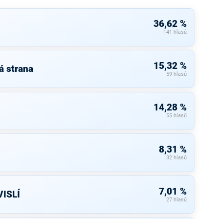
36,62 %
141 hlasů
15,32 %
á strana
59 hlasů
14,28 %
55 hlasů
8,31 %
32 hlasů
7,01 %
ISLÍ
27 hlasů