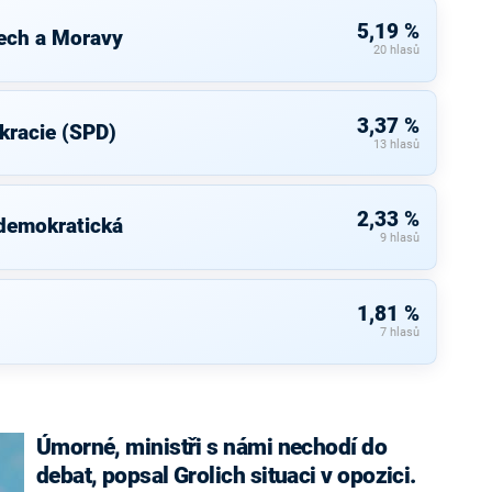
5,19 %
ech a Moravy
20 hlasů
3,37 %
kracie (SPD)
13 hlasů
2,33 %
 demokratická
9 hlasů
1,81 %
7 hlasů
Úmorné, ministři s námi nechodí do
debat, popsal Grolich situaci v opozici.