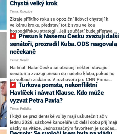
Chystá velký krok
Téma: Opozice
Zkraje příštího roku se opoziční lidovci chystají k
velkému kroku, představí totiž svou velkou
hospodářskou strategii. Její součástí bude příprava na
Přesun k Našemu Česku zvažují další
stárnutí populace, řekl ve středu na setkání s novináři
nový předseda lidovců Jan Grolich. Ten zároveň v
senátoři, prozradil Kuba. ODS reagovala
senátních volbách kandiduje ve Vyškově. Popsal i
nečekaně
aktivitu opozice, o níž vládní strany nebo političtí
Téma: Senát
komentátoři mluví jako o slabé a v defenzivě. „Je to
úmorná práce upozorňovat na chyby vlády. Ministři s
Na hnutí Naše Česko se obracejí někteří stávající
námi navíc nechodí do debat. Chceme ale ukazovat
senátoři a zvažují přesun do našeho klubu, pokud ho
svoje témata,“ odpověděl Grolich na dotaz CNN Prima
po volbách získáme. V rozhovoru pro CNN Prima
Turkova pomsta, nekonfliktní
NEWS.
NEWS to řekl zakladatel hnutí a jihočeský hejtman
Martin Kuba. Konkrétní nebyl, ale získat by takto mohl
Havlíček i návrat Klause. Kdo může
například senátora Zdeňka Hrabu, který je dnes
vyzvat Petra Pavla?
součástí klubu ODS a TOP 09. Hraba to na dotaz
Téma: Politika
redakce nevyloučil. Předseda klubu senátorů ODS
Zdeněk Nytra redakci řekl, že počítá s odchodem
I když se prezidentské volby mají uskutečnit až v
některých senátorů z klubu a že Naše Česko není
lednu 2028, sázkové kanceláře už delší dobu přijímají
nepřítel, ale soupeř.
sázky na vítěze. Jednoznačným favoritem je současná
Decroix: Se svoločí jsem byla na vládu