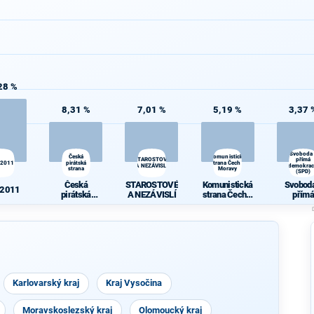
28 %
8,31 %
7,01 %
5,19 %
3,37 
Svoboda
Česká
Komunistická
STAROSTOVÉ
přímá
 2011
pirátská
strana Čech a
A NEZÁVISLÍ
demokrac
strana
Moravy
(SPD)
Česká
STAROSTOVÉ
Komunistická
Svoboda
 2011
pirátská
A NEZÁVISLÍ
strana Čech a
přímá
strana
Moravy
demokra
(SPD)
Karlovarský kraj
Kraj Vysočina
Moravskoslezský kraj
Olomoucký kraj