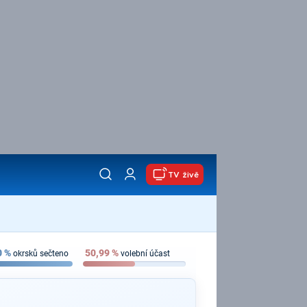
TV živě
0
%
50,99
%
okrsků sečteno
volební účast