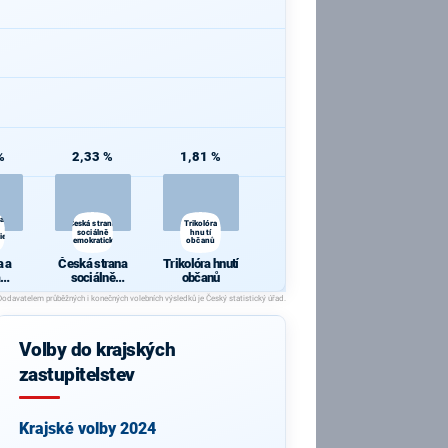
%
2,33 %
1,81 %
 a
Česká strana
Trikolóra
sociálně
hnutí
ie
demokratická
občanů
 a
Česká strana
Trikolóra hnutí
sociálně
občanů
cie
demokratická
Volby do krajských
zastupitelstev
Krajské volby 2024