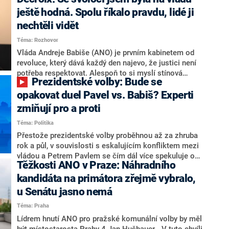
hlava státu Petr Pavel. Daleko za ním pak bookmakeři
zmiňují dva výrazné politiky ANO, tedy premiéra
ještě hodná. Spolu říkalo pravdu, lidé ji
Andreje Babiše a ministra průmyslu Karla Havlíčka.
nechtěli vidět
Oblíbeným tipem samotných sázkařů je poslanec za
Téma: Rozhovor
Motoristy Filip Turek. Politolog Jan Kubáček nicméně
o případné kandidatuře kohokoliv ze zmíněné trojice
Vláda Andreje Babiše (ANO) je prvním kabinetem od
značně pochybuje. Podle něj současná koalice dosud
revoluce, který dává každý den najevo, že justici není
nemá osobu, která by Pavlovi mohla konkurovat.
potřeba respektovat. Alespoň to si myslí stínová
Prezidentské volby: Bude se
ministryně spravedlnosti ODS Eva Decroix. V
rozhovoru pro CNN Prima NEWS si nebrala servítky
opakovat duel Pavel vs. Babiš? Experti
ohledně politického výkonu svého nástupce Jeronýma
zmiňují pro a proti
Tejce (za ANO) či vládní zmocněnkyně pro lidská
Téma: Politika
práva Taťány Malé (ANO). Označením „svoloč“ na
adresu vlády prý byla ještě hodná. Decroix se také
Přestože prezidentské volby proběhnou až za zhruba
vrátila k volební porážce koalice Spolu či promluvila o
rok a půl, v souvislosti s eskalujícím konfliktem mezi
hnutí Naše Česko Martina Kuby.
vládou a Petrem Pavlem se čím dál více spekuluje o
Těžkosti ANO v Praze: Náhradního
tom, koho by do bitvy o Hrad mohla vyslat současná
koalice. Někteří političtí komentátoři znovu vytahují
kandidáta na primátora zřejmě vybralo,
jméno premiéra Andreje Babiše (ANO). Jak moc je
u Senátu jasno nemá
pravděpodobné, že se v prezidentských volbách 2028
Téma: Praha
bude znovu opakovat souboj z roku 2023?
Lídrem hnutí ANO pro pražské komunální volby by měl
být místostarosta Prahy 4 Jan Hušbauer. „V tuto chvíli