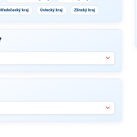
Středočeský kraj
Ústecký kraj
Zlínský kraj
?