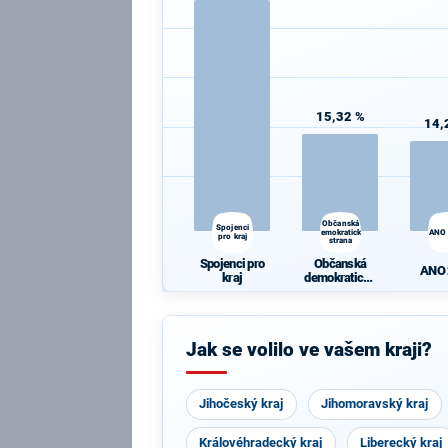
15,32 %
14,
Občanská
Spojenci
demokratická
ANO
pro kraj
strana
Spojenci pro
Občanská
ANO
kraj
demokratická
strana
Jak se volilo ve vašem kraji?
Jihočeský kraj
Jihomoravský kraj
Královéhradecký kraj
Liberecký kraj