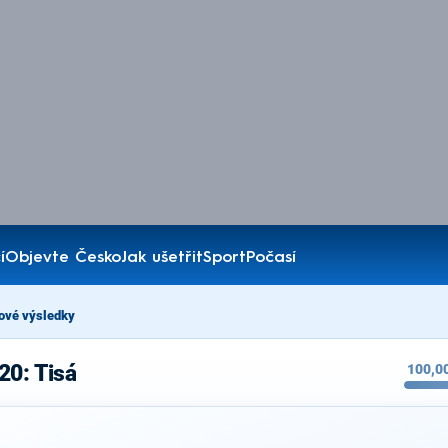
í
Objevte Česko
Jak ušetřit
Sport
Počasí
ové výsledky
20: Tisá
100,0