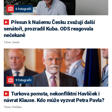
6 fotografií
Přesun k Našemu Česku zvažují další
senátoři, prozradil Kuba. ODS reagovala
nečekaně
Téma: Senát
9 fotografií
Turkova pomsta, nekonfliktní Havlíček i
návrat Klause. Kdo může vyzvat Petra Pavla?
Téma: Politika