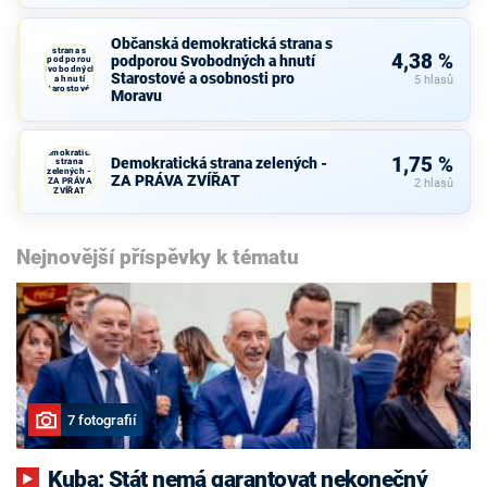
Občanská
Občanská demokratická strana s
demokratická
strana s
4,38 %
podporou Svobodných a hnutí
podporou
Svobodných
Starostové a osobnosti pro
a hnutí
5 hlasů
Starostové a
Moravu
osobnosti
pro Moravu
Demokratická
1,75 %
Demokratická strana zelených -
strana
zelených -
ZA PRÁVA ZVÍŘAT
ZA PRÁVA
2 hlasů
ZVÍŘAT
Nejnovější příspěvky k tématu
7 fotografií
Kuba: Stát nemá garantovat nekonečný