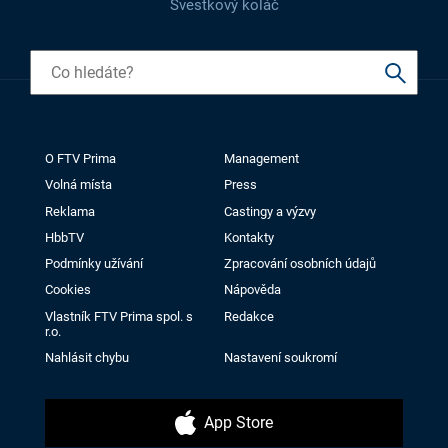
Švestkový koláč
O FTV Prima
Management
Volná místa
Press
Reklama
Castingy a výzvy
HbbTV
Kontakty
Podmínky užívání
Zpracování osobních údajů
Cookies
Nápověda
Vlastník FTV Prima spol. s
Redakce
r.o.
Nahlásit chybu
Nastavení soukromí
App Store