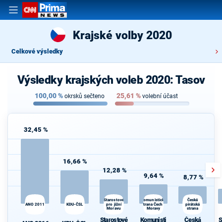
Krajské volby 2020
Celkové výsledky
Výsledky krajských voleb 2020: Tasov
100,00
%
25,61
%
okrsků sečteno
volební účast
32,45 %
16,66 %
12,28 %
9,64 %
8,77 %
Komunistická
Starostové
Česká
ANO 2011
KDU-ČSL
pro jižní
strana Čech a
pirátská
Moravu
Moravy
strana
Starostové
Komunisti
Česká
S