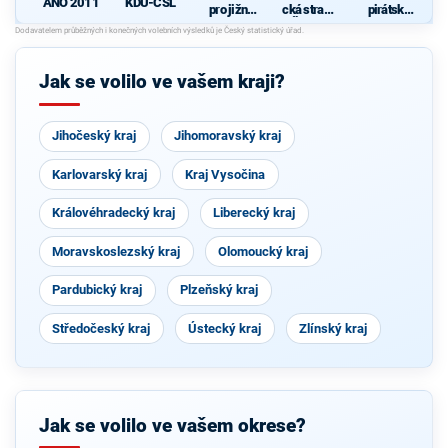
ANO 2011
KDU-ČSL
pro jižní
cká strana
pirátská
Moravu
Čech a
strana
d
Moravy
Jak se volilo ve vašem kraji?
Jihočeský kraj
Jihomoravský kraj
Karlovarský kraj
Kraj Vysočina
Královéhradecký kraj
Liberecký kraj
Moravskoslezský kraj
Olomoucký kraj
Pardubický kraj
Plzeňský kraj
Středočeský kraj
Ústecký kraj
Zlínský kraj
Jak se volilo ve vašem okrese?