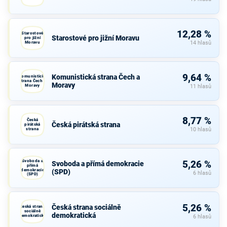
12,28 %
Starostové
Starostové pro jižní Moravu
pro jižní
Moravu
14 hlasů
9,64 %
Komunistická strana Čech a
Komunistická
strana Čech a
Moravy
Moravy
11 hlasů
8,77 %
Česká
Česká pirátská strana
pirátská
strana
10 hlasů
Svoboda a
5,26 %
Svoboda a přímá demokracie
přímá
demokracie
(SPD)
6 hlasů
(SPD)
5,26 %
Česká strana sociálně
Česká strana
sociálně
demokratická
demokratická
6 hlasů