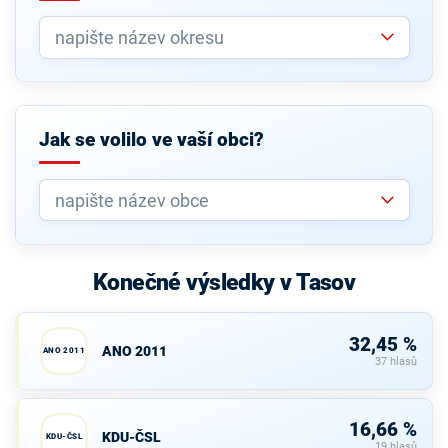
Jak se volilo ve vaší obci?
Konečné výsledky v Tasov
32,45 %
ANO 2011
ANO 2011
37 hlasů
16,66 %
KDU-ČSL
KDU-ČSL
19 hlasů