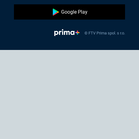
Google Play
© FTV Prima spol. s r.o.