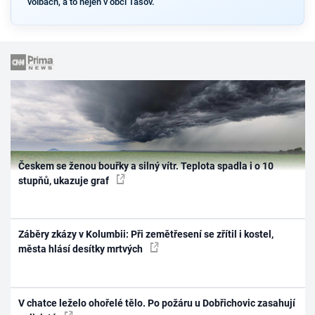
volbách, a to nejen v obci Tasov.
Českem se ženou bouřky a silný vítr. Teplota spadla i o 10
stupňů, ukazuje graf
Záběry zkázy v Kolumbii: Při zemětřesení se zřítil i kostel,
města hlásí desítky mrtvých
V chatce leželo ohořelé tělo. Po požáru u Dobřichovic zasahují