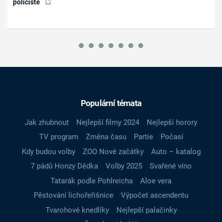
policisté
Populární témata
Jak zhubnout
Nejlepší filmy 2024
Nejlepší horory
TV program
Změna času
Partie
Počasí
Kdy budou volby
ZOO Nové začátky
Auto – katalog
7 pádů Honzy Dědka
Volby 2025
Svařené víno
Tatarák podle Pohlreicha
Aloe vera
Pěstování lichořeřišnice
Výpočet ascendentu
Tvarohové knedlíky
Nejlepší palačinky