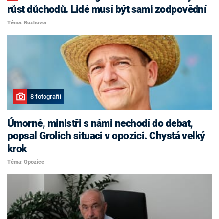
růst důchodů. Lidé musí být sami zodpovědní
Téma: Rozhovor
8 fotografií
Úmorné, ministři s námi nechodí do debat,
popsal Grolich situaci v opozici. Chystá velký
krok
Téma: Opozice