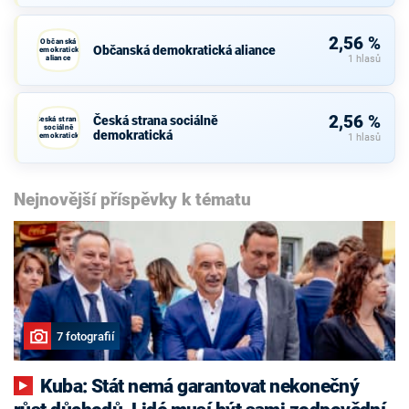
2,56 %
Občanská
Občanská demokratická aliance
demokratická
aliance
1 hlasů
2,56 %
Česká strana sociálně
Česká strana
sociálně
demokratická
demokratická
1 hlasů
Nejnovější příspěvky k tématu
7 fotografií
Kuba: Stát nemá garantovat nekonečný