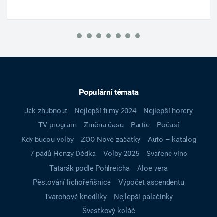
Populární témata
Jak zhubnout
Nejlepší filmy 2024
Nejlepší horory
TV program
Změna času
Partie
Počasí
Kdy budou volby
ZOO Nové začátky
Auto – katalog
7 pádů Honzy Dědka
Volby 2025
Svařené víno
Tatarák podle Pohlreicha
Aloe vera
Pěstování lichořeřišnice
Výpočet ascendentu
Tvarohové knedlíky
Nejlepší palačinky
Švestkový koláč