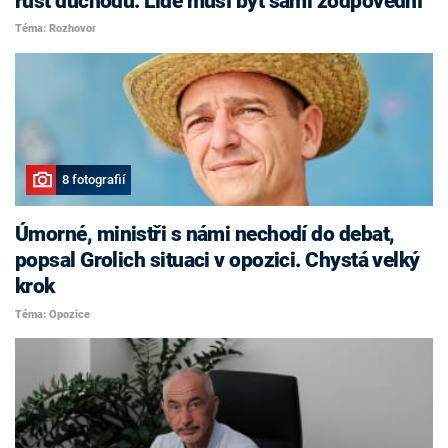
růst důchodů. Lidé musí být sami zodpovědní
Téma: Rozhovor
8 fotografií
Úmorné, ministři s námi nechodí do debat,
popsal Grolich situaci v opozici. Chystá velký
krok
Téma: Opozice