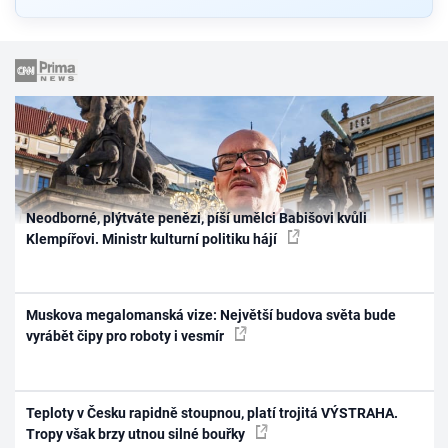
Neodborné, plýtváte penězi, píší umělci Babišovi kvůli
Klempířovi. Ministr kulturní politiku hájí
Muskova megalomanská vize: Největší budova světa bude
vyrábět čipy pro roboty i vesmír
Teploty v Česku rapidně stoupnou, platí trojitá VÝSTRAHA.
Tropy však brzy utnou silné bouřky