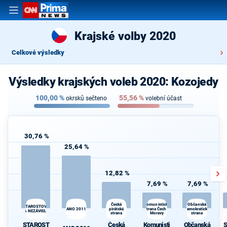
Krajské volby 2020
Celkové výsledky
Výsledky krajských voleb 2020: Kozojedy
100,00
%
55,56
%
okrsků sečteno
volební účast
30,76 %
25,64 %
12,82 %
7,69 %
7,69 %
Komunistická
Česká
Občanská
STAROSTOVÉ
ANO 2011
pirátská
strana Čech a
demokratická
A NEZÁVISLÍ
strana
Moravy
strana
STAROST
Česká
Komunisti
Občanská
S