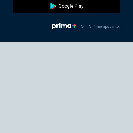
Google Play
© FTV Prima spol. s r.o.