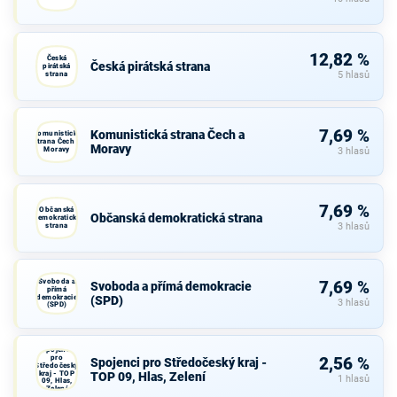
12,82 %
Česká
Česká pirátská strana
pirátská
strana
5 hlasů
7,69 %
Komunistická strana Čech a
Komunistická
strana Čech a
Moravy
Moravy
3 hlasů
7,69 %
Občanská
Občanská demokratická strana
demokratická
strana
3 hlasů
Svoboda a
7,69 %
Svoboda a přímá demokracie
přímá
demokracie
(SPD)
3 hlasů
(SPD)
Spojenci
pro
2,56 %
Spojenci pro Středočeský kraj -
Středočeský
kraj - TOP
TOP 09, Hlas, Zelení
1 hlasů
09, Hlas,
Zelení