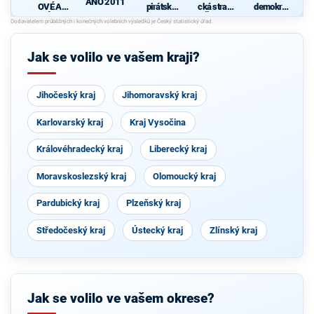
ANO 2011
OVÉ A
pirátská
cká strana
demokrati
NEZÁVISL
strana
Čech a
cká strana
d
Í
Moravy
Jak se volilo ve vašem kraji?
Jihočeský kraj
Jihomoravský kraj
Karlovarský kraj
Kraj Vysočina
Královéhradecký kraj
Liberecký kraj
Moravskoslezský kraj
Olomoucký kraj
Pardubický kraj
Plzeňský kraj
Středočeský kraj
Ústecký kraj
Zlínský kraj
Jak se volilo ve vašem okrese?