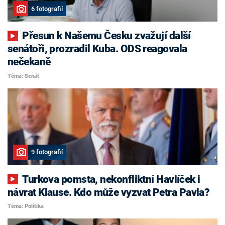
6 fotografií
Přesun k Našemu Česku zvažují další
senátoři, prozradil Kuba. ODS reagovala
nečekaně
Téma: Senát
9 fotografií
Turkova pomsta, nekonfliktní Havlíček i
návrat Klause. Kdo může vyzvat Petra Pavla?
Téma: Politika