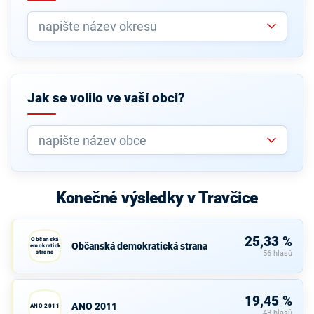
Jak se volilo ve vaší obci?
Konečné výsledky v Travčice
25,33 %
Občanská
Občanská demokratická strana
demokratická
strana
56 hlasů
19,45 %
ANO 2011
ANO 2011
43 hlasů