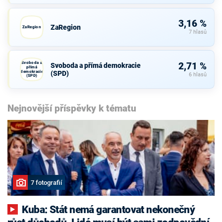
3,16 %
ZaRegion
ZaRegion
7 hlasů
Svoboda a
2,71 %
Svoboda a přímá demokracie
přímá
demokracie
(SPD)
6 hlasů
(SPD)
Nejnovější příspěvky k tématu
7 fotografií
Kuba: Stát nemá garantovat nekonečný