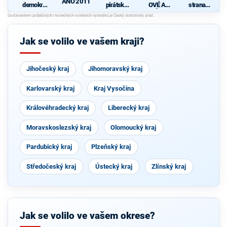
ANO 2011
demokrati
pirátská
OVÉ A
strana
cká strana
strana
NEZÁVISL
sociálně
Í
demokrati
cká
Jak se volilo ve vašem kraji?
Jihočeský kraj
Jihomoravský kraj
Karlovarský kraj
Kraj Vysočina
Královéhradecký kraj
Liberecký kraj
Moravskoslezský kraj
Olomoucký kraj
Pardubický kraj
Plzeňský kraj
Středočeský kraj
Ústecký kraj
Zlínský kraj
Jak se volilo ve vašem okrese?