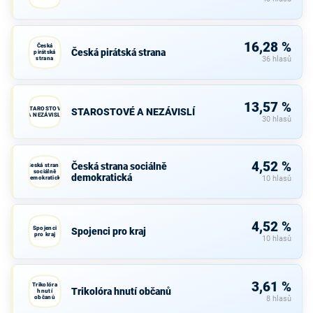
16,28 %
Česká
Česká pirátská strana
pirátská
strana
36 hlasů
13,57 %
STAROSTOVÉ
STAROSTOVÉ A NEZÁVISLÍ
A NEZÁVISLÍ
30 hlasů
4,52 %
Česká strana sociálně
Česká strana
sociálně
demokratická
demokratická
10 hlasů
4,52 %
Spojenci
Spojenci pro kraj
pro kraj
10 hlasů
3,61 %
Trikolóra
Trikolóra hnutí občanů
hnutí
občanů
8 hlasů