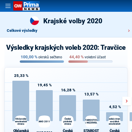
Krajské volby 2020
Celkové výsledky
Výsledky krajských voleb 2020: Travčice
100,00
%
44,40
%
okrsků sečteno
volební účast
25,33 %
19,45 %
16,28 %
13,57 %
4,52 %
Občanská
Česká
Česká strana
STAROSTOVÉ
demokratická
ANO 2011
pirátská
sociálně
A NEZÁVISLÍ
strana
strana
demokratická
Občanská
Česká
STAROST
Česká