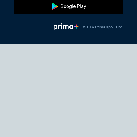
Google Play
© FTV Prima spol. s r.o.