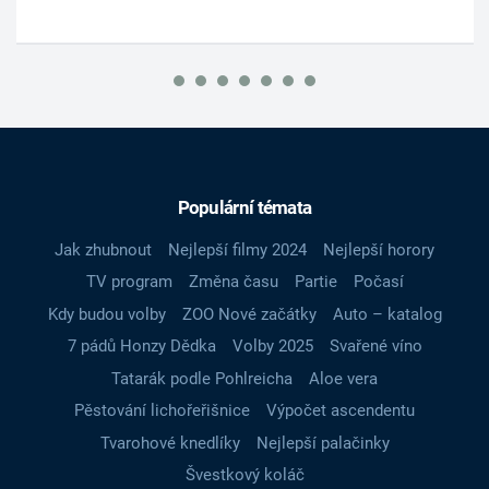
Populární témata
Jak zhubnout
Nejlepší filmy 2024
Nejlepší horory
TV program
Změna času
Partie
Počasí
Kdy budou volby
ZOO Nové začátky
Auto – katalog
7 pádů Honzy Dědka
Volby 2025
Svařené víno
Tatarák podle Pohlreicha
Aloe vera
Pěstování lichořeřišnice
Výpočet ascendentu
Tvarohové knedlíky
Nejlepší palačinky
Švestkový koláč