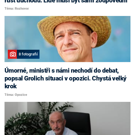
růst důchodů. Lidé musí být sami zodpovědní
Téma: Rozhovor
8 fotografií
Úmorné, ministři s námi nechodí do debat,
popsal Grolich situaci v opozici. Chystá velký
krok
Téma: Opozice