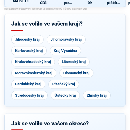
ANO 2011
ČEŠI
pro
09
pirátská
p
Pardubick
strana
ý kraj
P
Jak se volilo ve vašem kraji?
Jihočeský kraj
Jihomoravský kraj
Karlovarský kraj
Kraj Vysočina
Královéhradecký kraj
Liberecký kraj
Moravskoslezský kraj
Olomoucký kraj
Pardubický kraj
Plzeňský kraj
Středočeský kraj
Ústecký kraj
Zlínský kraj
Jak se volilo ve vašem okrese?