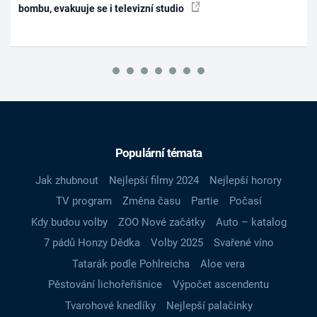
bombu, evakuuje se i televizní studio
Populární témata
Jak zhubnout
Nejlepší filmy 2024
Nejlepší horory
TV program
Změna času
Partie
Počasí
Kdy budou volby
ZOO Nové začátky
Auto – katalog
7 pádů Honzy Dědka
Volby 2025
Svařené víno
Tatarák podle Pohlreicha
Aloe vera
Pěstování lichořeřišnice
Výpočet ascendentu
Tvarohové knedlíky
Nejlepší palačinky