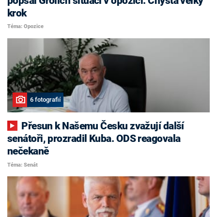
popsal Grolich situaci v opozici. Chystá velký
krok
Téma: Opozice
6 fotografií
Přesun k Našemu Česku zvažují další
senátoři, prozradil Kuba. ODS reagovala
nečekaně
Téma: Senát