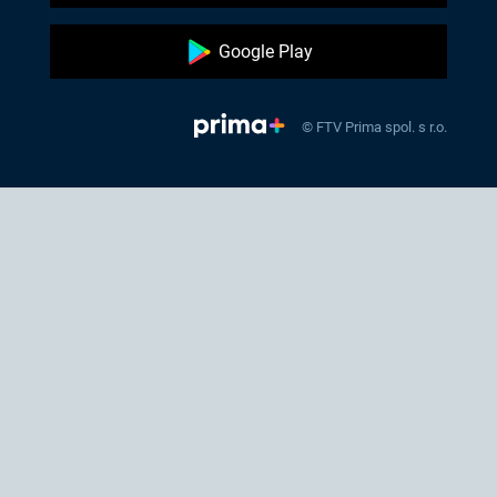
Google Play
© FTV Prima spol. s r.o.