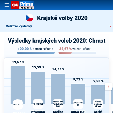
Krajské volby 2020
Celkové výsledky
Výsledky krajských voleb 2020: Chrast
100,00
%
34,67
%
okrsků sečteno
volební účast
19,57 %
15,59 %
14,77 %
9,73 %
9,02 %
Koalice pro
Česká
ODS a TOP
VÝCHODOČEŠI
Pardubický
pirátská
ANO 2011
09
kraj
strana
VÝCHODO
Koalice
ODS a TOP
Česká