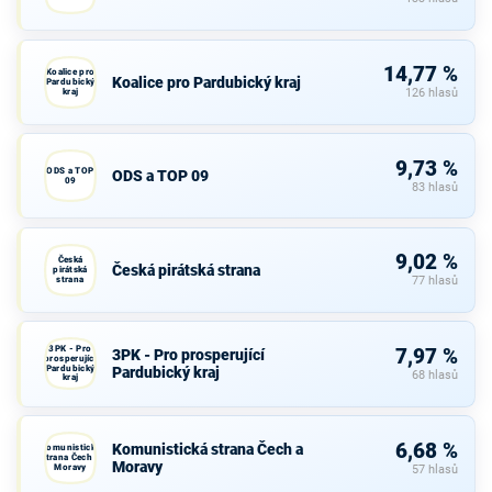
14,77 %
Koalice pro
Koalice pro Pardubický kraj
Pardubický
kraj
126 hlasů
9,73 %
ODS a TOP
ODS a TOP 09
09
83 hlasů
9,02 %
Česká
Česká pirátská strana
pirátská
strana
77 hlasů
3PK - Pro
7,97 %
3PK - Pro prosperující
prosperující
Pardubický
Pardubický kraj
68 hlasů
kraj
6,68 %
Komunistická strana Čech a
Komunistická
strana Čech a
Moravy
Moravy
57 hlasů