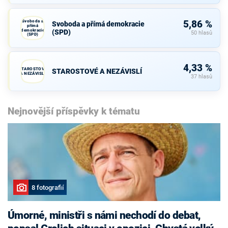
Svoboda a
5,86 %
Svoboda a přímá demokracie
přímá
demokracie
(SPD)
50 hlasů
(SPD)
4,33 %
STAROSTOVÉ
STAROSTOVÉ A NEZÁVISLÍ
A NEZÁVISLÍ
37 hlasů
Nejnovější příspěvky k tématu
8 fotografií
Úmorné, ministři s námi nechodí do debat,