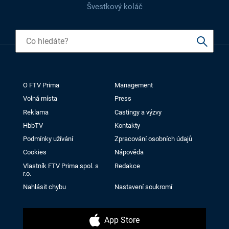
Švestkový koláč
O FTV Prima
Management
Volná místa
Press
Reklama
Castingy a výzvy
HbbTV
Kontakty
Podmínky užívání
Zpracování osobních údajů
Cookies
Nápověda
Vlastník FTV Prima spol. s
Redakce
r.o.
Nahlásit chybu
Nastavení soukromí
App Store