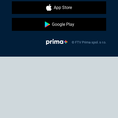
App Store
Google Play
© FTV Prima spol. s r.o.