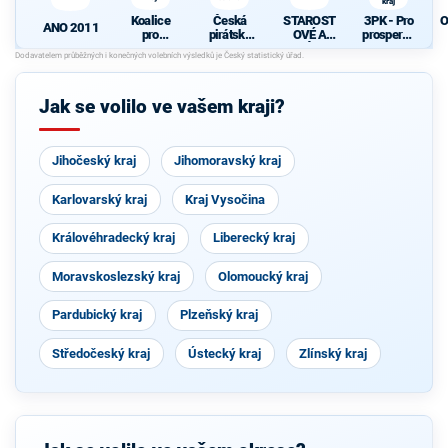
kraj
Koalice
Česká
STAROST
3PK - Pro
O
ANO 2011
pro
pirátská
OVÉ A
prosperují
Pardubick
strana
NEZÁVISL
cí
ý kraj
Í
Pardubick
ý kraj
Jak se volilo ve vašem kraji?
Jihočeský kraj
Jihomoravský kraj
Karlovarský kraj
Kraj Vysočina
Královéhradecký kraj
Liberecký kraj
Moravskoslezský kraj
Olomoucký kraj
Pardubický kraj
Plzeňský kraj
Středočeský kraj
Ústecký kraj
Zlínský kraj