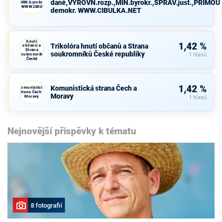
daně,VYROVN.rozp.,MIN.byrokr.,SPRAV.just.,PŘÍMOU
VN.rozp.,MIN.byrokr.,SPRAV.just.,PŘÍMOU
demokr. WWW.CIBULKA.NET
demokr. WWW.CIBULKA.NET
Trikolóra
hnutí
1,42 %
Trikolóra hnutí občanů a Strana
občanů a
Strana
soukromníků České republiky
soukromníků
1 hlasů
České
republiky
1,42 %
Komunistická strana Čech a
Komunistická
strana Čech a
Moravy
Moravy
1 hlasů
Nejnovější příspěvky k tématu
8 fotografií