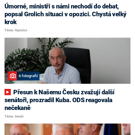
Úmorné, ministři s námi nechodí do debat,
popsal Grolich situaci v opozici. Chystá velký
krok
Téma: Opozice
6 fotografií
Přesun k Našemu Česku zvažují další
senátoři, prozradil Kuba. ODS reagovala
nečekaně
Téma: Senát