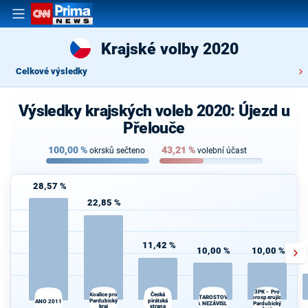
Krajské volby 2020
Celkové výsledky
Výsledky krajských voleb 2020: Újezd u
Přelouče
100,00
%
43,21
%
okrsků sečteno
volební účast
28,57 %
22,85 %
11,42 %
10,00 %
10,00 %
3PK - Pro
Koalice pro
Česká
prosperující
STAROSTOVÉ
Pardubický
pirátská
ANO 2011
A NEZÁVISLÍ
Pardubický
kraj
strana