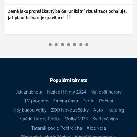
Země jako promáčknutý balón: Unikátní vizualizace odhaluje,
jak planetu tvaruje gravitace
Populární témata
Jak zhubnout
Nejlepší filmy 2024
Nejlepší horory
TV program
Změna času
Partie
Počasí
Kdy budou volby
ZOO Nové začátky
Auto – katalog
7 pádů Honzy Dědka
Volby 2025
Svařené víno
Tatarák podle Pohlreicha
Aloe vera