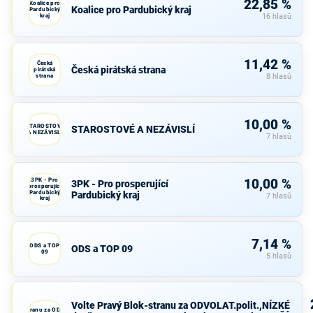
22,85 %
Koalice pro
Koalice pro Pardubický kraj
Pardubický
kraj
16 hlasů
11,42 %
Česká
Česká pirátská strana
pirátská
strana
8 hlasů
10,00 %
STAROSTOVÉ
STAROSTOVÉ A NEZÁVISLÍ
A NEZÁVISLÍ
7 hlasů
3PK - Pro
10,00 %
3PK - Pro prosperující
prosperující
Pardubický
Pardubický kraj
7 hlasů
kraj
7,14 %
ODS a TOP
ODS a TOP 09
09
5 hlasů
Volte Pravý Blok-stranu za ODVOLAT.polit.,NÍZKÉ
avý Blok-stranu za ODVOLAT.polit.,NÍZKÉ