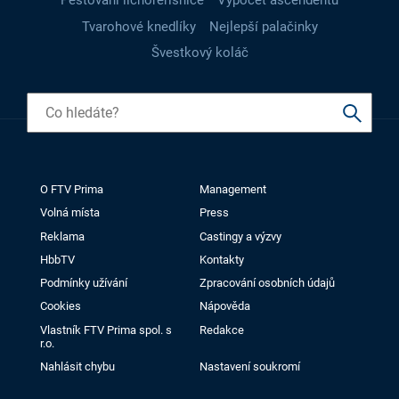
Pěstování lichořeřišnice
Výpočet ascendentu
Tvarohové knedlíky
Nejlepší palačinky
Švestkový koláč
O FTV Prima
Management
Volná místa
Press
Reklama
Castingy a výzvy
HbbTV
Kontakty
Podmínky užívání
Zpracování osobních údajů
Cookies
Nápověda
Vlastník FTV Prima spol. s
Redakce
r.o.
Nahlásit chybu
Nastavení soukromí