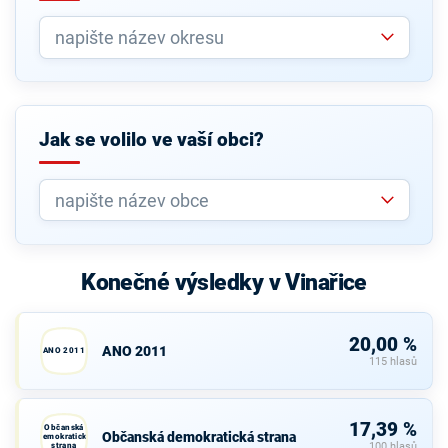
Jak se volilo ve vaší obci?
Konečné výsledky v Vinařice
20,00 %
ANO 2011
ANO 2011
115 hlasů
17,39 %
Občanská
Občanská demokratická strana
demokratická
strana
100 hlasů