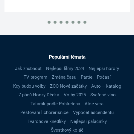
Populární témata
Jak zhubnout
Nejlepší filmy 2024
Nejlepší horory
TV program
Změna času
Partie
Počasí
Kdy budou volby
ZOO Nové začátky
Auto – katalog
7 pádů Honzy Dědka
Volby 2025
Svařené víno
Tatarák podle Pohlreicha
Aloe vera
Pěstování lichořeřišnice
Výpočet ascendentu
Tvarohové knedlíky
Nejlepší palačinky
Švestkový koláč