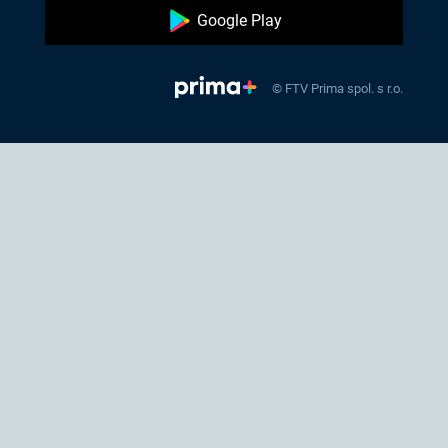
Google Play
© FTV Prima spol. s r.o.