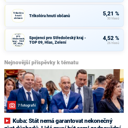
5,21 %
Trikolóra
Trikolóra hnutí občanů
hnutí
občanů
30 hlasů
Spojenci
pro
4,52 %
Spojenci pro Středočeský kraj -
Středočeský
kraj - TOP
TOP 09, Hlas, Zelení
26 hlasů
09, Hlas,
Zelení
Nejnovější příspěvky k tématu
7 fotografií
Kuba: Stát nemá garantovat nekonečný