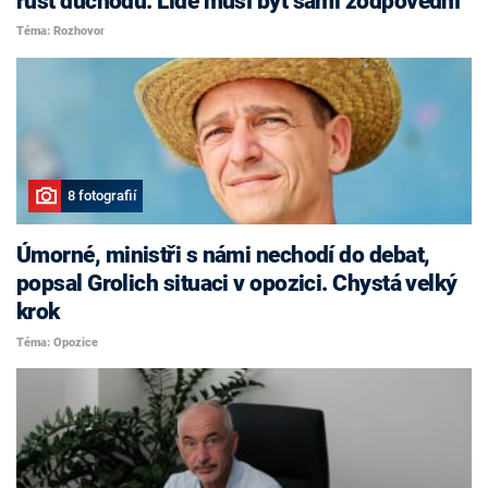
růst důchodů. Lidé musí být sami zodpovědní
Téma: Rozhovor
8 fotografií
Úmorné, ministři s námi nechodí do debat,
popsal Grolich situaci v opozici. Chystá velký
krok
Téma: Opozice