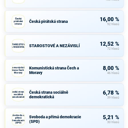
16,00 %
Česká
Česká pirátská strana
pirátská
strana
92 hlasů
12,52 %
STAROSTOVÉ
STAROSTOVÉ A NEZÁVISLÍ
A NEZÁVISLÍ
72 hlasů
8,00 %
Komunistická strana Čech a
Komunistická
strana Čech a
Moravy
Moravy
46 hlasů
6,78 %
Česká strana sociálně
Česká strana
sociálně
demokratická
demokratická
39 hlasů
Svoboda a
5,21 %
Svoboda a přímá demokracie
přímá
demokracie
(SPD)
30 hlasů
(SPD)