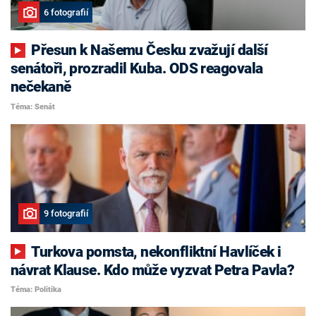
6 fotografií
Přesun k Našemu Česku zvažují další
senátoři, prozradil Kuba. ODS reagovala
nečekaně
Téma: Senát
9 fotografií
Turkova pomsta, nekonfliktní Havlíček i
návrat Klause. Kdo může vyzvat Petra Pavla?
Téma: Politika