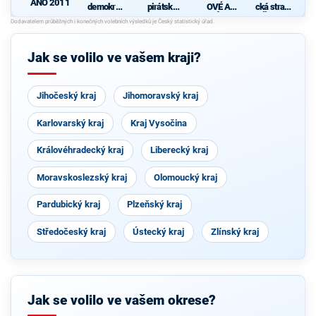
ANO 2011
demokrati
pirátská
OVÉ A
cká strana
cká strana
strana
NEZÁVISL
Čech a
Í
Moravy
d
Jak se volilo ve vašem kraji?
Jihočeský kraj
Jihomoravský kraj
Karlovarský kraj
Kraj Vysočina
Královéhradecký kraj
Liberecký kraj
Moravskoslezský kraj
Olomoucký kraj
Pardubický kraj
Plzeňský kraj
Středočeský kraj
Ústecký kraj
Zlínský kraj
Jak se volilo ve vašem okrese?