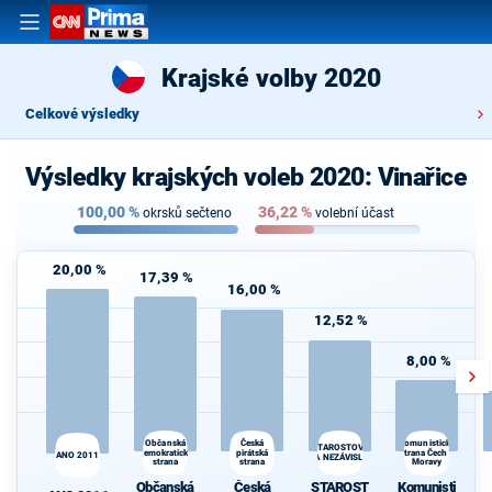
Krajské volby 2020
Celkové výsledky
Výsledky krajských voleb 2020: Vinařice
100,00
%
36,22
%
okrsků sečteno
volební účast
20,00 %
17,39 %
16,00 %
12,52 %
8,00 %
Občanská
Česká
Komunistická
STAROSTOVÉ
demokratická
pirátská
strana Čech a
ANO 2011
A NEZÁVISLÍ
strana
strana
Moravy
d
Občanská
Česká
STAROST
Komunisti