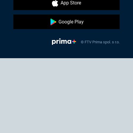
App Store
Google Play
© FTV Prima spol. s r.o.