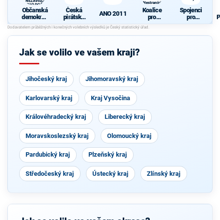
A NEZÁVISLÍ a
Nestraníci
VÝCHODOČEŠI
Občanská
Česká
Koalice
Spojenci
ANO 2011
demokrati
pirátská
pro
pro
P
cká strana
strana
Královéhra
Královéhra
+
decký kraj
decký kraj
O
STAROST
- KDU-
OVÉ A
ČSL -
Jak se volilo ve vašem kraji?
NEZÁVISL
VPM -
Í a
Nestraníci
VÝCHODO
ČEŠI
Jihočeský kraj
Jihomoravský kraj
Karlovarský kraj
Kraj Vysočina
Královéhradecký kraj
Liberecký kraj
Moravskoslezský kraj
Olomoucký kraj
Pardubický kraj
Plzeňský kraj
Středočeský kraj
Ústecký kraj
Zlínský kraj