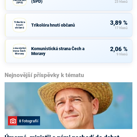
(SPD)
23 hlasů
(SPD)
3,89 %
Trikolóra
Trikolóra hnutí občanů
hnutí
občanů
17 hlasů
2,06 %
Komunistická strana Čech a
Komunistická
strana Čech a
Moravy
Moravy
9 hlasů
Nejnovější příspěvky k tématu
8 fotografií