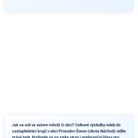
Jak se volí ve vašem městě či obci? Celkové výsledky voleb do
zastupitelstev krajů v obci Provodov-Šonov (okres Náchod) vidíte
právě tady. Podívejte se na zisky stran i preferenční hlasy pro