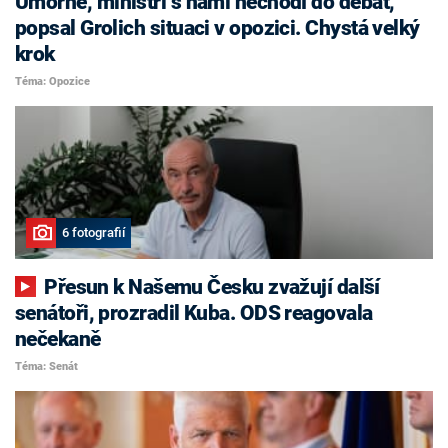
Úmorné, ministři s námi nechodí do debat,
popsal Grolich situaci v opozici. Chystá velký
krok
Téma: Opozice
6 fotografií
Přesun k Našemu Česku zvažují další
senátoři, prozradil Kuba. ODS reagovala
nečekaně
Téma: Senát