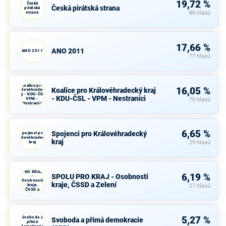
19,72 %
Česká
Česká pirátská strana
pirátská
strana
86 hlasů
17,66 %
ANO 2011
ANO 2011
77 hlasů
Koalice pro
16,05 %
Koalice pro Královéhradecký kraj
Královéhradecký
kraj - KDU-ČSL -
- KDU-ČSL - VPM - Nestraníci
VPM -
70 hlasů
Nestraníci
6,65 %
Spojenci pro Královéhradecký
Spojenci pro
Královéhradecký
kraj
kraj
29 hlasů
SPOLU
PRO KRAJ
6,19 %
SPOLU PRO KRAJ - Osobnosti
-
Osobnosti
kraje, ČSSD a Zelení
kraje,
27 hlasů
ČSSD a
Zelení
Svoboda a
5,27 %
Svoboda a přímá demokracie
přímá
demokracie