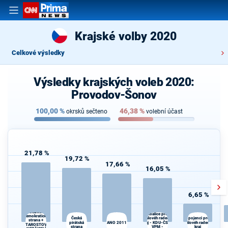
Krajské volby 2020
Celkové výsledky
Výsledky krajských voleb 2020:
Provodov-Šonov
100,00
%
46,38
%
okrsků sečteno
volební účast
21,78 %
19,72 %
17,66 %
16,05 %
6,65 %
Občanská
Koalice pro
demokratická
Česká
Královéhradecký
Spojenci pro
strana +
pirátská
ANO 2011
kraj - KDU-ČSL -
Královéhradecký
STAROSTOVÉ
strana
VPM -
kraj