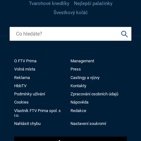
Tvarohové knedlíky
Nejlepší palačinky
Švestkový koláč
O FTV Prima
Management
Volná místa
Press
Reklama
Castingy a výzvy
HbbTV
Kontakty
Podmínky užívání
Zpracování osobních údajů
Cookies
Nápověda
Vlastník FTV Prima spol. s
Redakce
r.o.
Nahlásit chybu
Nastavení soukromí