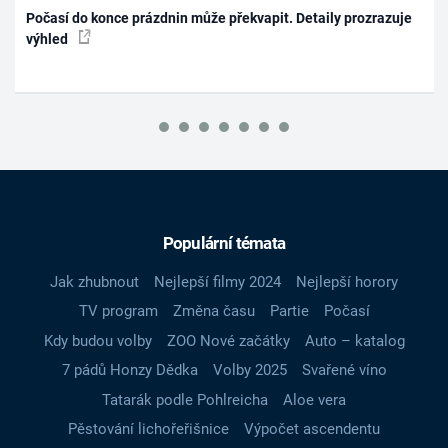
Počasí do konce prázdnin může překvapit. Detaily prozrazuje
výhled
Populární témata
Jak zhubnout
Nejlepší filmy 2024
Nejlepší horory
TV program
Změna času
Partie
Počasí
Kdy budou volby
ZOO Nové začátky
Auto – katalog
7 pádů Honzy Dědka
Volby 2025
Svařené víno
Tatarák podle Pohlreicha
Aloe vera
Pěstování lichořeřišnice
Výpočet ascendentu