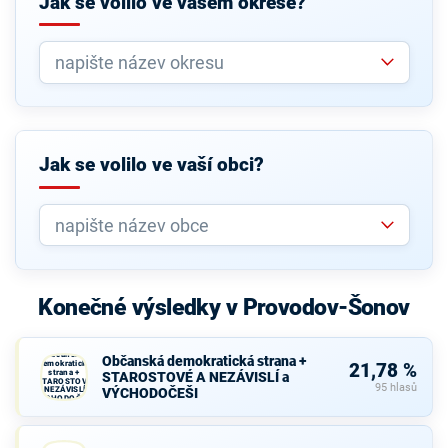
Jak se volilo ve vašem okrese?
Jak se volilo ve vaší obci?
Konečné výsledky v Provodov-Šonov
Občanská
Občanská demokratická strana +
demokratická
21,78 %
strana +
STAROSTOVÉ A NEZÁVISLÍ a
STAROSTOVÉ
95 hlasů
A NEZÁVISLÍ a
VÝCHODOČEŠI
VÝCHODOČEŠI