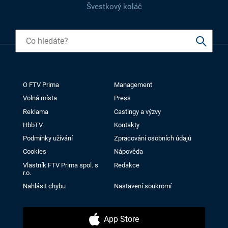
Švestkový koláč
O FTV Prima
Management
Volná místa
Press
Reklama
Castingy a výzvy
HbbTV
Kontakty
Podmínky užívání
Zpracování osobních údajů
Cookies
Nápověda
Vlastník FTV Prima spol. s
Redakce
r.o.
Nahlásit chybu
Nastavení soukromí
App Store