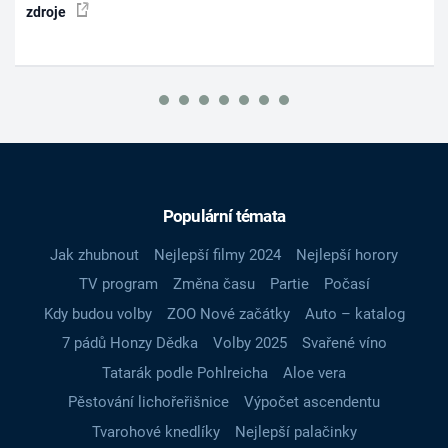
zdroje
Populární témata
Jak zhubnout
Nejlepší filmy 2024
Nejlepší horory
TV program
Změna času
Partie
Počasí
Kdy budou volby
ZOO Nové začátky
Auto – katalog
7 pádů Honzy Dědka
Volby 2025
Svařené víno
Tatarák podle Pohlreicha
Aloe vera
Pěstování lichořeřišnice
Výpočet ascendentu
Tvarohové knedlíky
Nejlepší palačinky