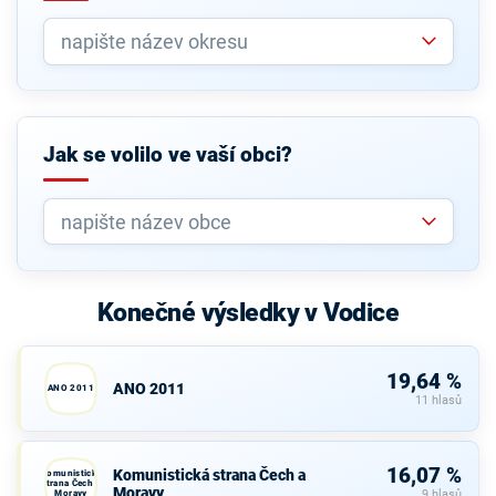
Jak se volilo ve vaší obci?
Konečné výsledky v Vodice
19,64 %
ANO 2011
ANO 2011
11 hlasů
16,07 %
Komunistická strana Čech a
Komunistická
strana Čech a
Moravy
Moravy
9 hlasů