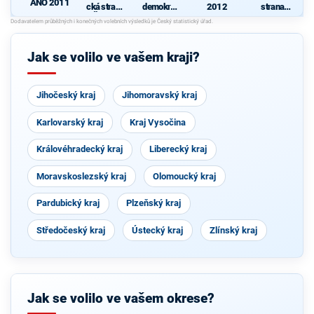
ANO 2011
cká strana
demokrati
2012
strana
Čech a
cká strana
sociálně
N
Moravy
demokrati
cká
Jak se volilo ve vašem kraji?
Jihočeský kraj
Jihomoravský kraj
Karlovarský kraj
Kraj Vysočina
Královéhradecký kraj
Liberecký kraj
Moravskoslezský kraj
Olomoucký kraj
Pardubický kraj
Plzeňský kraj
Středočeský kraj
Ústecký kraj
Zlínský kraj
Jak se volilo ve vašem okrese?