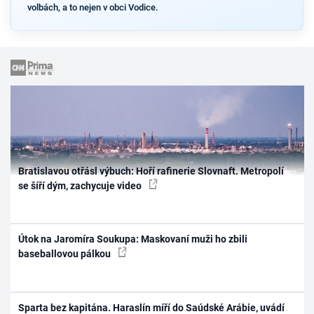
volbách, a to nejen v obci Vodice.
Bratislavou otřásl výbuch: Hoří rafinerie Slovnaft. Metropolí
se šíří dým, zachycuje video
Útok na Jaromíra Soukupa: Maskovaní muži ho zbili
baseballovou pálkou
Sparta bez kapitána. Haraslín míří do Saúdské Arábie, uvádí