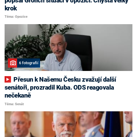
popsal Grolich situaci v opozici. Chystá velký
krok
Téma: Opozice
6 fotografií
Přesun k Našemu Česku zvažují další
senátoři, prozradil Kuba. ODS reagovala
nečekaně
Téma: Senát