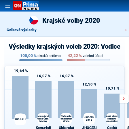
Krajské volby 2020
Celkové výsledky
Výsledky krajských voleb 2020: Vodice
100,00
%
42,22
%
okrsků sečteno
volební účast
19,64 %
16,07 %
16,07 %
12,50 %
10,71 %
Komunistická
Občanská
Česká strana
JIHOČEŠI
S
strana Čech a
demokratická
sociálně
ANO 2011
2012
Moravy
strana
demokratická
Komunisti
Občanská
JIHOČEŠI
Česká