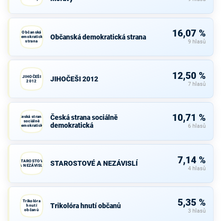
16,07 %
Občanská
Občanská demokratická strana
demokratická
strana
9 hlasů
12,50 %
JIHOČEŠI
JIHOČEŠI 2012
2012
7 hlasů
10,71 %
Česká strana sociálně
Česká strana
sociálně
demokratická
demokratická
6 hlasů
7,14 %
STAROSTOVÉ
STAROSTOVÉ A NEZÁVISLÍ
A NEZÁVISLÍ
4 hlasů
5,35 %
Trikolóra
Trikolóra hnutí občanů
hnutí
občanů
3 hlasů