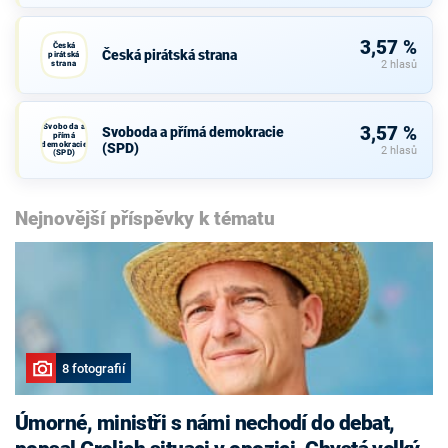
3,57 %
Česká
Česká pirátská strana
pirátská
strana
2 hlasů
Svoboda a
3,57 %
Svoboda a přímá demokracie
přímá
demokracie
(SPD)
2 hlasů
(SPD)
Nejnovější příspěvky k tématu
8 fotografií
Úmorné, ministři s námi nechodí do debat,