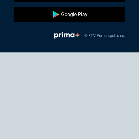
Google Play
© FTV Prima spol. s r.o.