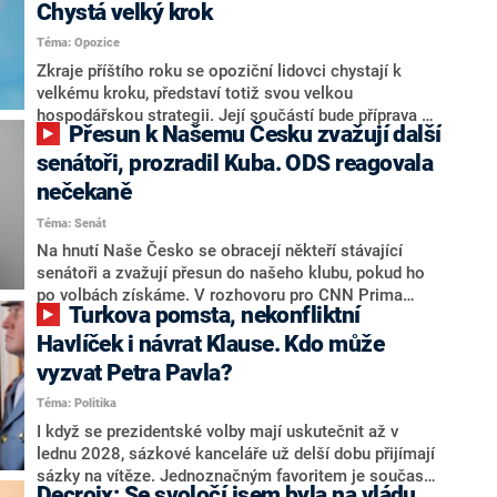
Chystá velký krok
Téma: Opozice
Zkraje příštího roku se opoziční lidovci chystají k
velkému kroku, představí totiž svou velkou
hospodářskou strategii. Její součástí bude příprava na
Přesun k Našemu Česku zvažují další
stárnutí populace, řekl ve středu na setkání s novináři
nový předseda lidovců Jan Grolich. Ten zároveň v
senátoři, prozradil Kuba. ODS reagovala
senátních volbách kandiduje ve Vyškově. Popsal i
nečekaně
aktivitu opozice, o níž vládní strany nebo političtí
Téma: Senát
komentátoři mluví jako o slabé a v defenzivě. „Je to
úmorná práce upozorňovat na chyby vlády. Ministři s
Na hnutí Naše Česko se obracejí někteří stávající
námi navíc nechodí do debat. Chceme ale ukazovat
senátoři a zvažují přesun do našeho klubu, pokud ho
svoje témata,“ odpověděl Grolich na dotaz CNN Prima
po volbách získáme. V rozhovoru pro CNN Prima
Turkova pomsta, nekonfliktní
NEWS.
NEWS to řekl zakladatel hnutí a jihočeský hejtman
Martin Kuba. Konkrétní nebyl, ale získat by takto mohl
Havlíček i návrat Klause. Kdo může
například senátora Zdeňka Hrabu, který je dnes
vyzvat Petra Pavla?
součástí klubu ODS a TOP 09. Hraba to na dotaz
Téma: Politika
redakce nevyloučil. Předseda klubu senátorů ODS
Zdeněk Nytra redakci řekl, že počítá s odchodem
I když se prezidentské volby mají uskutečnit až v
některých senátorů z klubu a že Naše Česko není
lednu 2028, sázkové kanceláře už delší dobu přijímají
nepřítel, ale soupeř.
sázky na vítěze. Jednoznačným favoritem je současná
Decroix: Se svoločí jsem byla na vládu