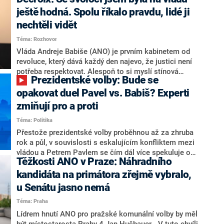
hlava státu Petr Pavel. Daleko za ním pak bookmakeři
zmiňují dva výrazné politiky ANO, tedy premiéra
ještě hodná. Spolu říkalo pravdu, lidé ji
Andreje Babiše a ministra průmyslu Karla Havlíčka.
nechtěli vidět
Oblíbeným tipem samotných sázkařů je poslanec za
Téma: Rozhovor
Motoristy Filip Turek. Politolog Jan Kubáček nicméně
o případné kandidatuře kohokoliv ze zmíněné trojice
Vláda Andreje Babiše (ANO) je prvním kabinetem od
značně pochybuje. Podle něj současná koalice dosud
revoluce, který dává každý den najevo, že justici není
nemá osobu, která by Pavlovi mohla konkurovat.
potřeba respektovat. Alespoň to si myslí stínová
Prezidentské volby: Bude se
ministryně spravedlnosti ODS Eva Decroix. V
rozhovoru pro CNN Prima NEWS si nebrala servítky
opakovat duel Pavel vs. Babiš? Experti
ohledně politického výkonu svého nástupce Jeronýma
zmiňují pro a proti
Tejce (za ANO) či vládní zmocněnkyně pro lidská
Téma: Politika
práva Taťány Malé (ANO). Označením „svoloč“ na
adresu vlády prý byla ještě hodná. Decroix se také
Přestože prezidentské volby proběhnou až za zhruba
vrátila k volební porážce koalice Spolu či promluvila o
rok a půl, v souvislosti s eskalujícím konfliktem mezi
hnutí Naše Česko Martina Kuby.
vládou a Petrem Pavlem se čím dál více spekuluje o
Těžkosti ANO v Praze: Náhradního
tom, koho by do bitvy o Hrad mohla vyslat současná
koalice. Někteří političtí komentátoři znovu vytahují
kandidáta na primátora zřejmě vybralo,
jméno premiéra Andreje Babiše (ANO). Jak moc je
u Senátu jasno nemá
pravděpodobné, že se v prezidentských volbách 2028
Téma: Praha
bude znovu opakovat souboj z roku 2023?
Lídrem hnutí ANO pro pražské komunální volby by měl
být místostarosta Prahy 4 Jan Hušbauer. „V tuto chvíli