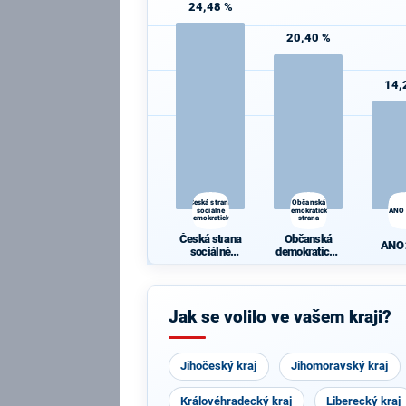
24,48 %
20,40 %
14,
Česká strana
Občanská
sociálně
demokratická
ANO
demokratická
strana
Česká strana
Občanská
ANO
sociálně
demokratická
demokratická
strana
Jak se volilo ve vašem kraji?
Jihočeský kraj
Jihomoravský kraj
Královéhradecký kraj
Liberecký kraj