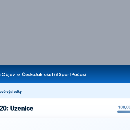
í
Objevte Česko
Jak ušetřit
Sport
Počasí
ové výsledky
20: Uzenice
100,0