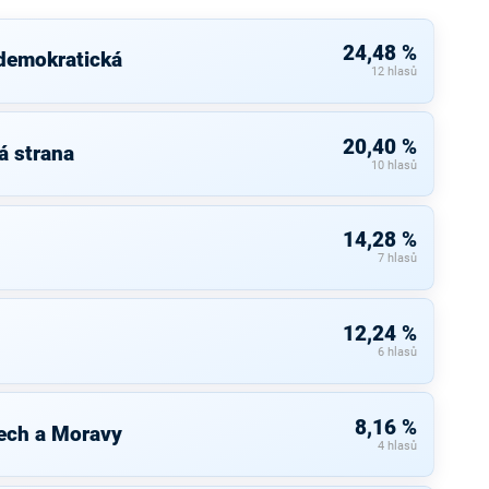
24,48 %
 demokratická
12 hlasů
20,40 %
á strana
10 hlasů
14,28 %
7 hlasů
12,24 %
6 hlasů
8,16 %
ech a Moravy
4 hlasů