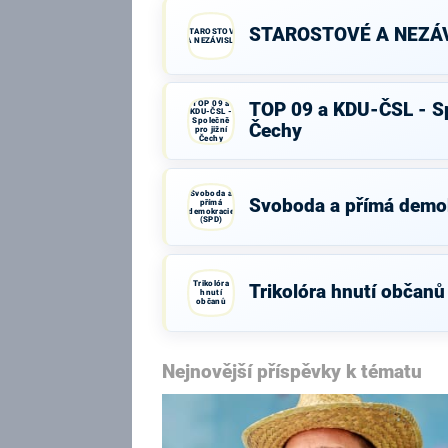
STAROSTOVÉ A NEZÁV
STAROSTOVÉ
A NEZÁVISLÍ
TOP 09 a
TOP 09 a KDU-ČSL - Sp
KDU-ČSL -
Společně
Čechy
pro jižní
Čechy
Svoboda a
Svoboda a přímá demo
přímá
demokracie
(SPD)
Trikolóra
Trikolóra hnutí občanů
hnutí
občanů
Nejnovější příspěvky k tématu