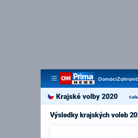
Domácí
Zahranič
Pořady
Krajské volby 2020
Celk
Výsledky krajských voleb 20