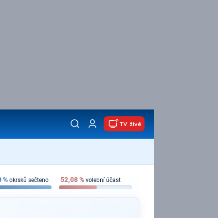
TV živě
0
%
52,08
%
okrsků sečteno
volební účast