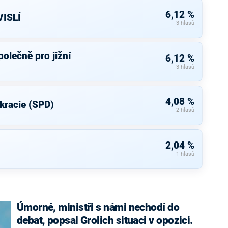
6,12 %
ISLÍ
3 hlasů
olečně pro jižní
6,12 %
3 hlasů
4,08 %
kracie (SPD)
2 hlasů
2,04 %
1 hlasů
Úmorné, ministři s námi nechodí do
debat, popsal Grolich situaci v opozici.