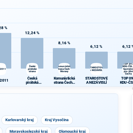
28 %
12,24 %
8,16 %
6,12 %
6,12 
TOP 09 
Česká
Komunistická
KDU-ČSL
STAROSTOVÉ
 2011
pirátská
strana Čech a
Společn
A NEZÁVISLÍ
strana
Moravy
pro jižní
Čechy
Česká
Komunistická
STAROSTOVÉ
TOP 09
 2011
pirátská
strana Čech a
A NEZÁVISLÍ
KDU-ČS
strana
Moravy
Společně
jižní Če
Karlovarský kraj
Kraj Vysočina
Moravskoslezský kraj
Olomoucký kraj