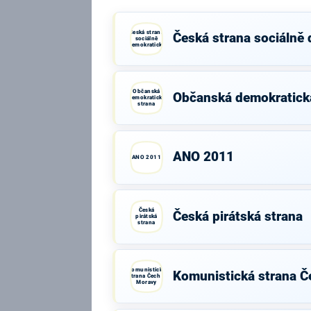
Česká strana
Česká strana sociálně
sociálně
demokratická
Občanská
Občanská demokratick
demokratická
strana
ANO 2011
ANO 2011
Česká
Česká pirátská strana
pirátská
strana
Komunistická
Komunistická strana Č
strana Čech a
Moravy