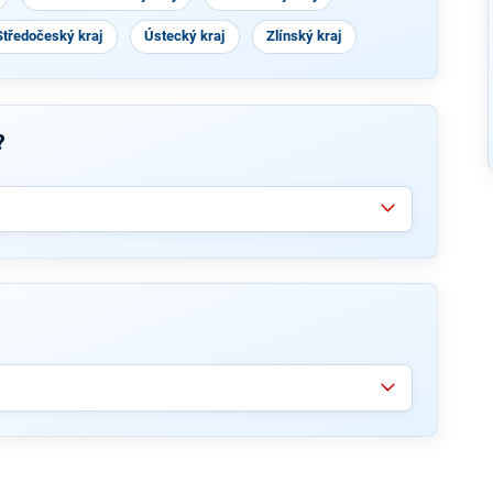
Středočeský kraj
Ústecký kraj
Zlínský kraj
?