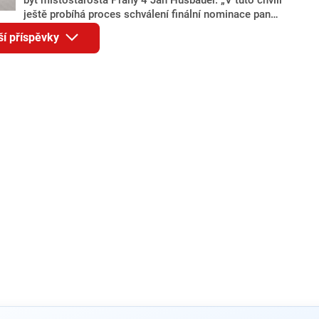
ještě probíhá proces schválení finální nominace pana
Jana Hušbauera Výborem hnutí ANO,“ uvedl pro
ší příspěvky
redakci místopředseda pražského ANO Martin
Benkovič. O Hušbauerovi se spekulovalo jako o
náhradníkovi v čele pražské kandidátky poté, co
rezignoval po sérii nejasností v majetkových
přiznáních a pořizování bytů Ondřej Prokop. Zároveň
ale stále není jasné, kdo bude za ANO kandidovat ve
dvou ze tří pražských obvodů do horní komory
parlamentu. ANO má v Praze dlouhodobě horší
výsledky než ve zbytku republiky.