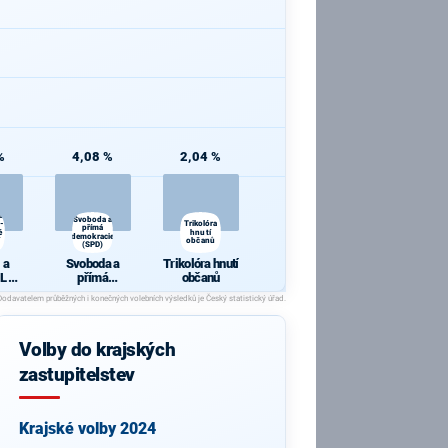
%
4,08 %
2,04 %
a
Svoboda a
 -
Trikolóra
přímá
ě
hnutí
demokracie
občanů
(SPD)
 a
Svoboda a
Trikolóra hnutí
L -
přímá
občanů
 pro
demokracie
chy
(SPD)
Volby do krajských
zastupitelstev
Krajské volby 2024