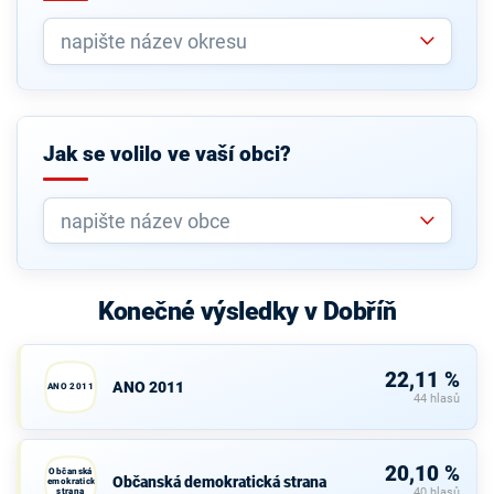
Jak se volilo ve vaší obci?
Konečné výsledky v Dobříň
22,11 %
ANO 2011
ANO 2011
44 hlasů
20,10 %
Občanská
Občanská demokratická strana
demokratická
strana
40 hlasů