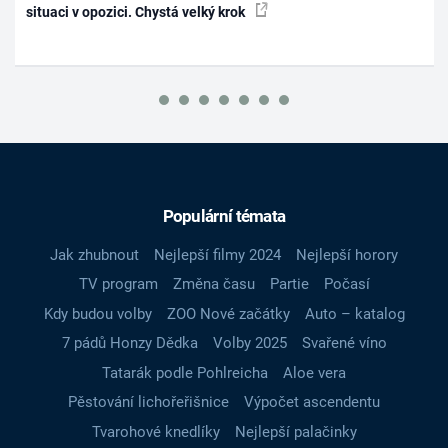
situaci v opozici. Chystá velký krok
Populární témata
Jak zhubnout
Nejlepší filmy 2024
Nejlepší horory
TV program
Změna času
Partie
Počasí
Kdy budou volby
ZOO Nové začátky
Auto – katalog
7 pádů Honzy Dědka
Volby 2025
Svařené víno
Tatarák podle Pohlreicha
Aloe vera
Pěstování lichořeřišnice
Výpočet ascendentu
Tvarohové knedlíky
Nejlepší palačinky