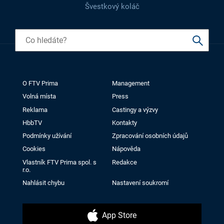
Švestkový koláč
O FTV Prima
Management
Volná místa
Press
Reklama
Castingy a výzvy
HbbTV
Kontakty
Podmínky užívání
Zpracování osobních údajů
Cookies
Nápověda
Vlastník FTV Prima spol. s
Redakce
r.o.
Nahlásit chybu
Nastavení soukromí
App Store