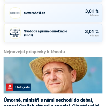
3,01 %
Severočeši.cz
Severočeši.cz
6 hlasů
Svoboda a
3,01 %
Svoboda a přímá demokracie
přímá
demokracie
(SPD)
6 hlasů
(SPD)
Nejnovější příspěvky k tématu
8 fotografií
Úmorné, ministři s námi nechodí do debat,