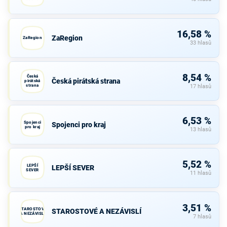
16,58 %
ZaRegion
ZaRegion
33 hlasů
8,54 %
Česká
Česká pirátská strana
pirátská
strana
17 hlasů
6,53 %
Spojenci
Spojenci pro kraj
pro kraj
13 hlasů
5,52 %
LEPŠÍ
LEPŠÍ SEVER
SEVER
11 hlasů
3,51 %
STAROSTOVÉ
STAROSTOVÉ A NEZÁVISLÍ
A NEZÁVISLÍ
7 hlasů