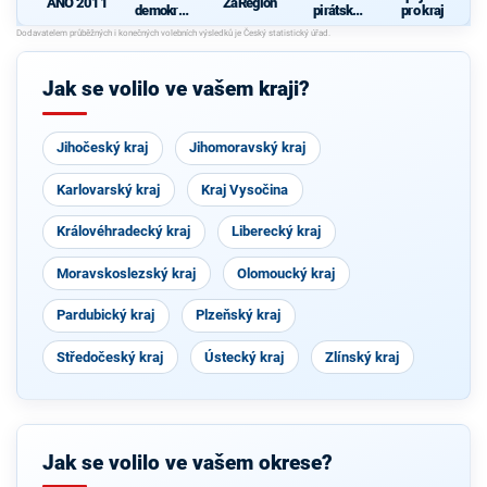
ANO 2011
ZaRegion
demokrati
pirátská
pro kraj
cká strana
strana
Jak se volilo ve vašem kraji?
Jihočeský kraj
Jihomoravský kraj
Karlovarský kraj
Kraj Vysočina
Královéhradecký kraj
Liberecký kraj
Moravskoslezský kraj
Olomoucký kraj
Pardubický kraj
Plzeňský kraj
Středočeský kraj
Ústecký kraj
Zlínský kraj
Jak se volilo ve vašem okrese?