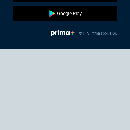
Google Play
© FTV Prima spol. s r.o.