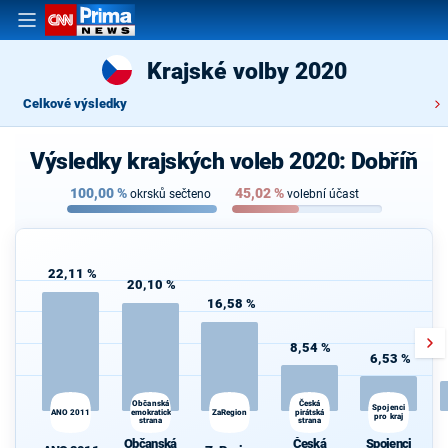
Krajské volby 2020
Celkové výsledky
Výsledky krajských voleb 2020: Dobříň
100,00
%
45,02
%
okrsků sečteno
volební účast
22,11 %
20,10 %
16,58 %
8,54 %
6,53 %
Občanská
Česká
Spojenci
ANO 2011
demokratická
ZaRegion
pirátská
pro kraj
strana
strana
Občanská
Česká
Spojenci