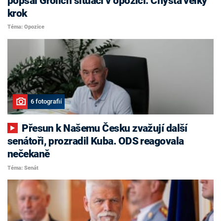
popsal Grolich situaci v opozici. Chystá velký
krok
Téma: Opozice
6 fotografií
Přesun k Našemu Česku zvažují další
senátoři, prozradil Kuba. ODS reagovala
nečekaně
Téma: Senát