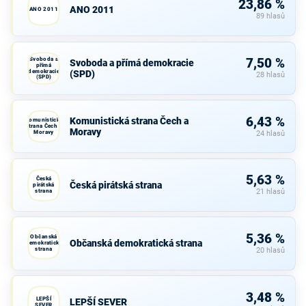
23,86 %
ANO 2011
ANO 2011
89 hlasů
Svoboda a
7,50 %
Svoboda a přímá demokracie
přímá
demokracie
(SPD)
28 hlasů
(SPD)
6,43 %
Komunistická strana Čech a
Komunistická
strana Čech a
Moravy
Moravy
24 hlasů
5,63 %
Česká
Česká pirátská strana
pirátská
strana
21 hlasů
5,36 %
Občanská
Občanská demokratická strana
demokratická
strana
20 hlasů
3,48 %
LEPŠÍ
LEPŠÍ SEVER
SEVER