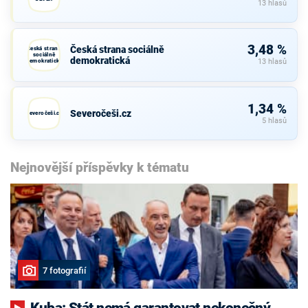
13 hlasů
3,48 %
Česká strana sociálně
Česká strana
sociálně
demokratická
demokratická
13 hlasů
1,34 %
Severočeši.cz
Severočeši.cz
5 hlasů
Nejnovější příspěvky k tématu
7 fotografií
Kuba: Stát nemá garantovat nekonečný