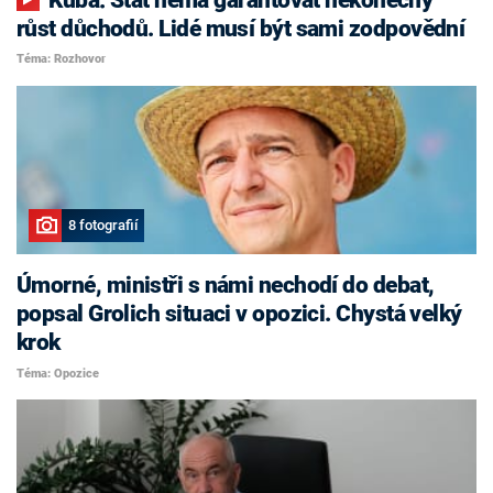
růst důchodů. Lidé musí být sami zodpovědní
Téma: Rozhovor
8 fotografií
Úmorné, ministři s námi nechodí do debat,
popsal Grolich situaci v opozici. Chystá velký
krok
Téma: Opozice