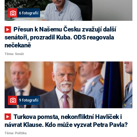
6 fotografií
Přesun k Našemu Česku zvažují další
senátoři, prozradil Kuba. ODS reagovala
nečekaně
Téma: Senát
9 fotografií
Turkova pomsta, nekonfliktní Havlíček i
návrat Klause. Kdo může vyzvat Petra Pavla?
Téma: Politika