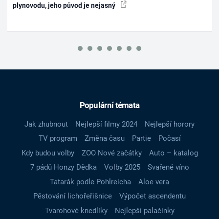
plynovodu, jeho původ je nejasný
Populární témata
Jak zhubnout
Nejlepší filmy 2024
Nejlepší horory
TV program
Změna času
Partie
Počasí
Kdy budou volby
ZOO Nové začátky
Auto – katalog
7 pádů Honzy Dědka
Volby 2025
Svařené víno
Tatarák podle Pohlreicha
Aloe vera
Pěstování lichořeřišnice
Výpočet ascendentu
Tvarohové knedlíky
Nejlepší palačinky