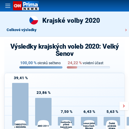
Krajské volby 2020
Celkové výsledky
Výsledky krajských voleb 2020: Velký
Šenov
100,00
%
24,22
%
okrsků sečteno
volební účast
39,41 %
23,86 %
7,50 %
6,43 %
5,63 %
Svoboda a
Komunistická
Česká
STAROSTOVÉ
přímá
ANO 2011
strana Čech a
pirátská
d
A NEZÁVISLÍ
demokracie
Moravy
strana