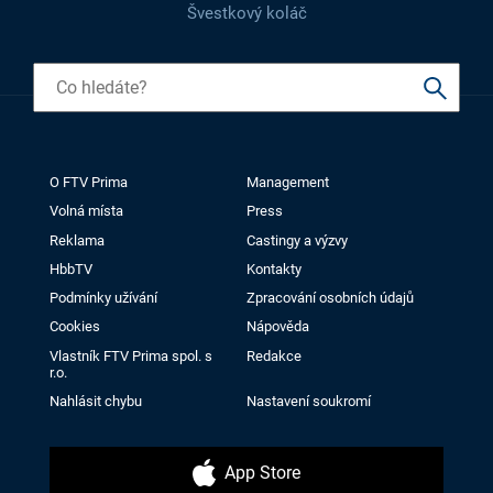
Švestkový koláč
O FTV Prima
Management
Volná místa
Press
Reklama
Castingy a výzvy
HbbTV
Kontakty
Podmínky užívání
Zpracování osobních údajů
Cookies
Nápověda
Vlastník FTV Prima spol. s
Redakce
r.o.
Nahlásit chybu
Nastavení soukromí
App Store