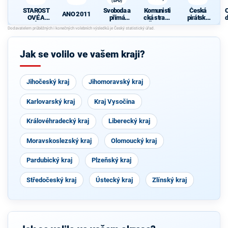
(SPD)
STAROST
Svoboda a
Komunisti
Česká
ANO 2011
OVÉ A
přímá
cká strana
pirátská
d
NEZÁVISL
demokraci
Čech a
strana
c
Í
e (SPD)
Moravy
Jak se volilo ve vašem kraji?
Jihočeský kraj
Jihomoravský kraj
Karlovarský kraj
Kraj Vysočina
Královéhradecký kraj
Liberecký kraj
Moravskoslezský kraj
Olomoucký kraj
Pardubický kraj
Plzeňský kraj
Středočeský kraj
Ústecký kraj
Zlínský kraj