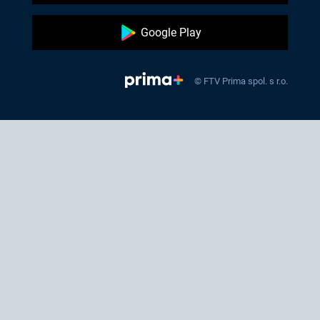
Google Play
© FTV Prima spol. s r.o.