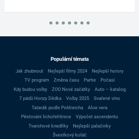
Populární témata
Jak zhubnout
Nejlepší filmy 2024
Nejlepší horory
TV program
Změna času
Partie
Počasí
Kdy budou volby
ZOO Nové začátky
Auto – katalog
7 pádů Honzy Dědka
Volby 2025
Svařené víno
Tatarák podle Pohlreicha
Aloe vera
Pěstování lichořeřišnice
Výpočet ascendentu
Tvarohové knedlíky
Nejlepší palačinky
Švestkový koláč