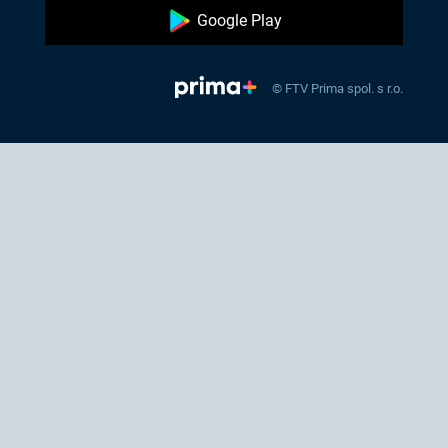
Google Play
© FTV Prima spol. s r.o.