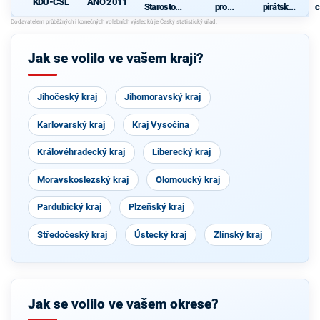
KDU-ČSL
ANO 2011
Starostové
pro
pirátská
c
pro občany
Vysočinu
strana
Jak se volilo ve vašem kraji?
Jihočeský kraj
Jihomoravský kraj
Karlovarský kraj
Kraj Vysočina
Královéhradecký kraj
Liberecký kraj
Moravskoslezský kraj
Olomoucký kraj
Pardubický kraj
Plzeňský kraj
Středočeský kraj
Ústecký kraj
Zlínský kraj
Jak se volilo ve vašem okrese?