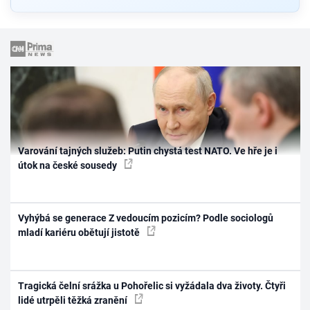
Varování tajných služeb: Putin chystá test NATO. Ve hře je i
útok na české sousedy
Vyhýbá se generace Z vedoucím pozicím? Podle sociologů
mladí kariéru obětují jistotě
Tragická čelní srážka u Pohořelic si vyžádala dva životy. Čtyři
lidé utrpěli těžká zranění