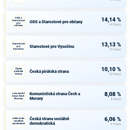
ODS a
14,14 %
Starostové
ODS a Starostové pro občany
pro
14 hlasů
občany
13,13 %
Starostové
Starostové pro Vysočinu
pro
Vysočinu
13 hlasů
10,10 %
Česká
Česká pirátská strana
pirátská
strana
10 hlasů
8,08 %
Komunistická strana Čech a
Komunistická
strana Čech a
Moravy
Moravy
8 hlasů
6,06 %
Česká strana sociálně
Česká strana
sociálně
demokratická
demokratická
6 hlasů