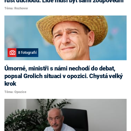
růst důchodů. Lidé musí být sami zodpovědní
Téma: Rozhovor
8 fotografií
Úmorné, ministři s námi nechodí do debat,
popsal Grolich situaci v opozici. Chystá velký
krok
Téma: Opozice