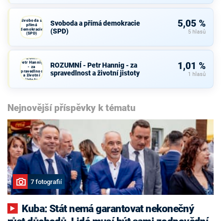
Svoboda a
5,05 %
Svoboda a přímá demokracie
přímá
demokracie
(SPD)
5 hlasů
(SPD)
ROZUMNÍ -
Petr Hannig
1,01 %
ROZUMNÍ - Petr Hannig - za
- za
spravedlnost
spravedlnost a životní jistoty
1 hlasů
a životní
jistoty
Nejnovější příspěvky k tématu
7 fotografií
Kuba: Stát nemá garantovat nekonečný