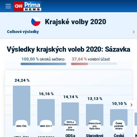
Krajské volby 2020
Celkové výsledky
Výsledky krajských voleb 2020: Sázavka
100,00
%
37,64
%
okrsků sečteno
volební účast
24,24 %
16,16 %
14,14 %
13,13 %
10,10 %
ODS a
Starostové
K
Česká
Starostové
KDU-ČSL
ANO 2011
pro
pirátská
s
pro
Vysočinu
strana
občany
ODS a
Starostové
Česká
K