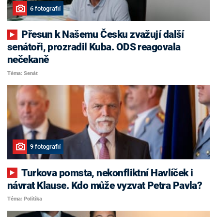
6 fotografií
Přesun k Našemu Česku zvažují další
senátoři, prozradil Kuba. ODS reagovala
nečekaně
Téma: Senát
9 fotografií
Turkova pomsta, nekonfliktní Havlíček i
návrat Klause. Kdo může vyzvat Petra Pavla?
Téma: Politika