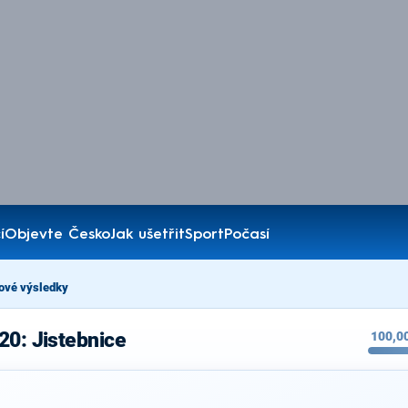
í
Objevte Česko
Jak ušetřit
Sport
Počasí
ové výsledky
20: Jistebnice
100,0