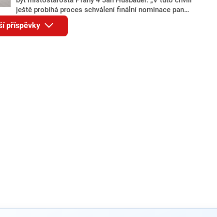
ještě probíhá proces schválení finální nominace pana
Jana Hušbauera Výborem hnutí ANO,“ uvedl pro
ší příspěvky
redakci místopředseda pražského ANO Martin
Benkovič. O Hušbauerovi se spekulovalo jako o
náhradníkovi v čele pražské kandidátky poté, co
rezignoval po sérii nejasností v majetkových
přiznáních a pořizování bytů Ondřej Prokop. Zároveň
ale stále není jasné, kdo bude za ANO kandidovat ve
dvou ze tří pražských obvodů do horní komory
parlamentu. ANO má v Praze dlouhodobě horší
výsledky než ve zbytku republiky.