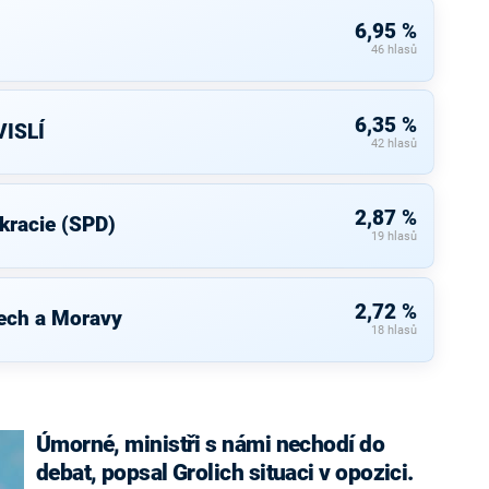
6,95 %
46 hlasů
6,35 %
ISLÍ
42 hlasů
2,87 %
kracie (SPD)
19 hlasů
2,72 %
ech a Moravy
18 hlasů
Úmorné, ministři s námi nechodí do
debat, popsal Grolich situaci v opozici.