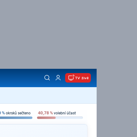
TV živě
0
%
40,78
%
okrsků sečteno
volební účast