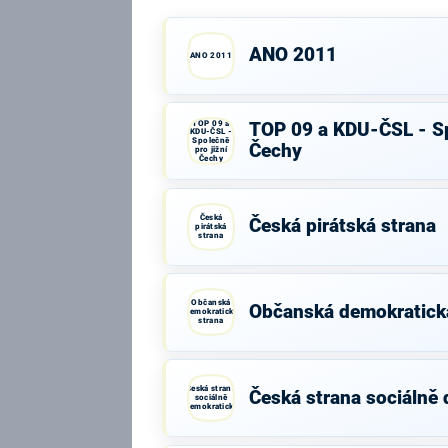
ANO 2011
ANO 2011
TOP 09 a
TOP 09 a KDU-ČSL - Sp
KDU-ČSL -
Společně
Čechy
pro jižní
Čechy
Česká
Česká pirátská strana
pirátská
strana
Občanská
Občanská demokratick
demokratická
strana
Česká strana
Česká strana sociálně
sociálně
demokratická