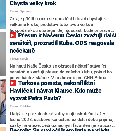
Chystá velký krok
Téma: Opozice
Zkraje příštího roku se opoziční lidovci chystají k
velkému kroku, představí totiž svou velkou
hospodářskou strategii. Její součástí bude příprava na
Přesun k Našemu Česku zvažují další
stárnutí populace, řekl ve středu na setkání s novináři
nový předseda lidovců Jan Grolich. Ten zároveň v
senátoři, prozradil Kuba. ODS reagovala
senátních volbách kandiduje ve Vyškově. Popsal i
nečekaně
aktivitu opozice, o níž vládní strany nebo političtí
Téma: Senát
komentátoři mluví jako o slabé a v defenzivě. „Je to
úmorná práce upozorňovat na chyby vlády. Ministři s
Na hnutí Naše Česko se obracejí někteří stávající
námi navíc nechodí do debat. Chceme ale ukazovat
senátoři a zvažují přesun do našeho klubu, pokud ho
svoje témata,“ odpověděl Grolich na dotaz CNN Prima
po volbách získáme. V rozhovoru pro CNN Prima
Turkova pomsta, nekonfliktní
NEWS.
NEWS to řekl zakladatel hnutí a jihočeský hejtman
Martin Kuba. Konkrétní nebyl, ale získat by takto mohl
Havlíček i návrat Klause. Kdo může
například senátora Zdeňka Hrabu, který je dnes
vyzvat Petra Pavla?
součástí klubu ODS a TOP 09. Hraba to na dotaz
Téma: Politika
redakce nevyloučil. Předseda klubu senátorů ODS
Zdeněk Nytra redakci řekl, že počítá s odchodem
I když se prezidentské volby mají uskutečnit až v
některých senátorů z klubu a že Naše Česko není
lednu 2028, sázkové kanceláře už delší dobu přijímají
nepřítel, ale soupeř.
sázky na vítěze. Jednoznačným favoritem je současná
Decroix: Se svoločí jsem byla na vládu