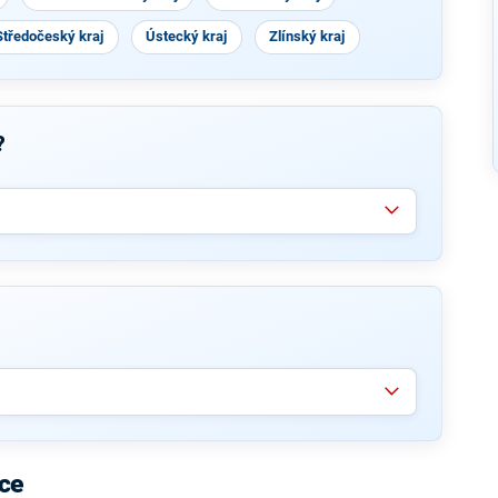
Středočeský kraj
Ústecký kraj
Zlínský kraj
?
ice