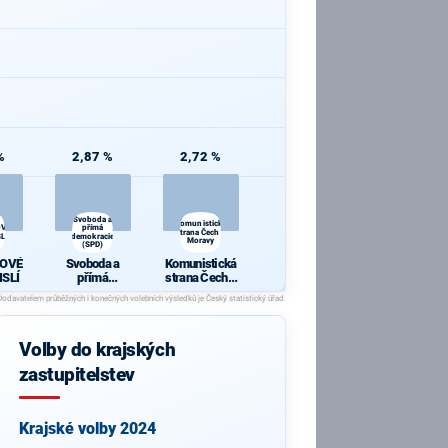
%
2,87 %
2,72 %
Svoboda a
Komunistická
OVÉ
přímá
strana Čech a
LÍ
demokracie
Moravy
(SPD)
OVÉ
Svoboda a
Komunistická
ISLÍ
přímá
strana Čech a
demokracie
Moravy
(SPD)
Volby do krajských
zastupitelstev
Krajské volby 2024