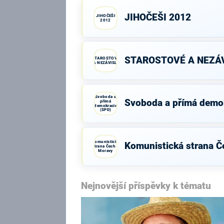
JIHOČEŠI 2012
JIHOČEŠI
2012
STAROSTOVÉ A NEZÁV
STAROSTOVÉ
A NEZÁVISLÍ
Svoboda a
Svoboda a přímá demo
přímá
demokracie
(SPD)
Komunistická
Komunistická strana Č
strana Čech a
Moravy
Nejnovější příspěvky k tématu