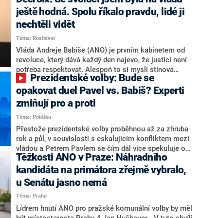
hlava státu Petr Pavel. Daleko za ním pak bookmakeři
zmiňují dva výrazné politiky ANO, tedy premiéra
ještě hodná. Spolu říkalo pravdu, lidé ji
Andreje Babiše a ministra průmyslu Karla Havlíčka.
nechtěli vidět
Oblíbeným tipem samotných sázkařů je poslanec za
Téma: Rozhovor
Motoristy Filip Turek. Politolog Jan Kubáček nicméně
o případné kandidatuře kohokoliv ze zmíněné trojice
Vláda Andreje Babiše (ANO) je prvním kabinetem od
značně pochybuje. Podle něj současná koalice dosud
revoluce, který dává každý den najevo, že justici není
nemá osobu, která by Pavlovi mohla konkurovat.
potřeba respektovat. Alespoň to si myslí stínová
Prezidentské volby: Bude se
ministryně spravedlnosti ODS Eva Decroix. V
rozhovoru pro CNN Prima NEWS si nebrala servítky
opakovat duel Pavel vs. Babiš? Experti
ohledně politického výkonu svého nástupce Jeronýma
zmiňují pro a proti
Tejce (za ANO) či vládní zmocněnkyně pro lidská
Téma: Politika
práva Taťány Malé (ANO). Označením „svoloč“ na
adresu vlády prý byla ještě hodná. Decroix se také
Přestože prezidentské volby proběhnou až za zhruba
vrátila k volební porážce koalice Spolu či promluvila o
rok a půl, v souvislosti s eskalujícím konfliktem mezi
hnutí Naše Česko Martina Kuby.
vládou a Petrem Pavlem se čím dál více spekuluje o
Těžkosti ANO v Praze: Náhradního
tom, koho by do bitvy o Hrad mohla vyslat současná
koalice. Někteří političtí komentátoři znovu vytahují
kandidáta na primátora zřejmě vybralo,
jméno premiéra Andreje Babiše (ANO). Jak moc je
u Senátu jasno nemá
pravděpodobné, že se v prezidentských volbách 2028
Téma: Praha
bude znovu opakovat souboj z roku 2023?
Lídrem hnutí ANO pro pražské komunální volby by měl
být místostarosta Prahy 4 Jan Hušbauer. „V tuto chvíli