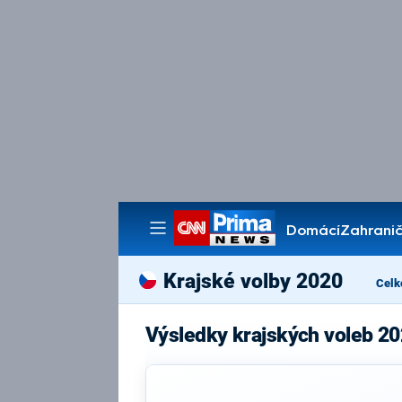
Domácí
Zahranič
Pořady
Krajské volby 2020
Celk
Výsledky krajských voleb 20