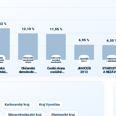
52 %
12,10 %
11,95 %
6,95 %
6,35 
ská
Občanská
Česká strana
JIHOČEŠI
STAROST
átská
demokratická
sociálně
2012
A NEZÁVIS
rana
strana
demokratická
ská
Občanská
Česká strana
JIHOČEŠI
STAROST
átská
demokratická
sociálně
2012
A NEZÁV
rana
strana
demokratická
Karlovarský kraj
Kraj Vysočina
Moravskoslezský kraj
Olomoucký kraj