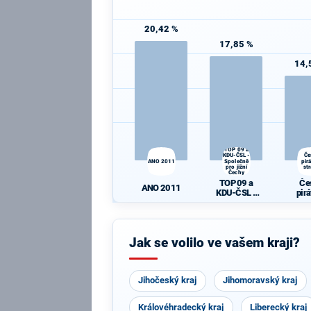
20,42 %
17,85 %
14,
TOP 09 a
KDU-ČSL -
Če
ANO 2011
Společně
pir
pro jižní
st
Čechy
TOP 09 a
Če
ANO 2011
KDU-ČSL -
pir
Společně pro
st
jižní Čechy
Jak se volilo ve vašem kraji?
Jihočeský kraj
Jihomoravský kraj
Královéhradecký kraj
Liberecký kraj