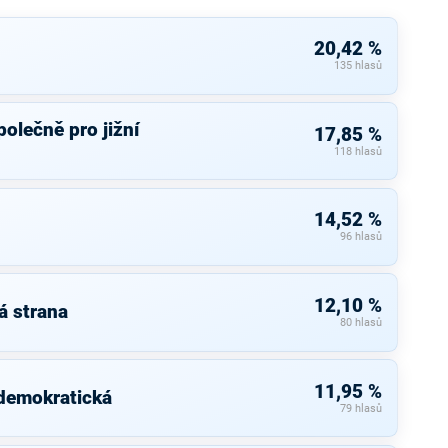
20,42 %
135 hlasů
olečně pro jižní
17,85 %
118 hlasů
14,52 %
96 hlasů
12,10 %
á strana
80 hlasů
11,95 %
 demokratická
79 hlasů