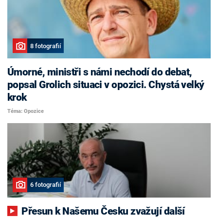
8 fotografií
Úmorné, ministři s námi nechodí do debat,
popsal Grolich situaci v opozici. Chystá velký
krok
Téma: Opozice
6 fotografií
Přesun k Našemu Česku zvažují další