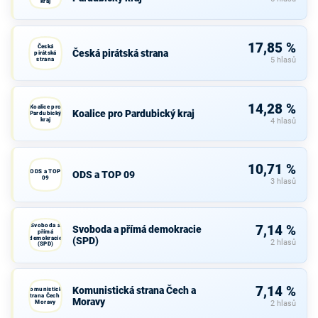
kraj
17,85 %
Česká
Česká pirátská strana
pirátská
strana
5 hlasů
14,28 %
Koalice pro
Koalice pro Pardubický kraj
Pardubický
kraj
4 hlasů
10,71 %
ODS a TOP
ODS a TOP 09
09
3 hlasů
Svoboda a
7,14 %
Svoboda a přímá demokracie
přímá
demokracie
(SPD)
2 hlasů
(SPD)
7,14 %
Komunistická strana Čech a
Komunistická
strana Čech a
Moravy
Moravy
2 hlasů