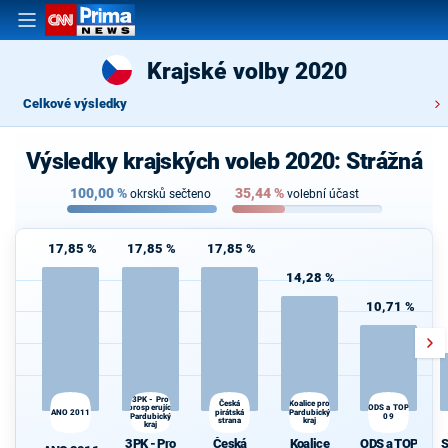
Krajské volby 2020
Celkové výsledky
Výsledky krajských voleb 2020: Strážná
100,00
%
35,44
%
okrsků sečteno
volební účast
17,85 %
17,85 %
17,85 %
14,28 %
10,71 %
3PK - Pro
Koalice pro
Česká
ODS a TOP
prosperující
ANO 2011
pirátská
Pardubický
Pardubický
09
strana
kraj
kraj
3PK - Pro
Česká
Koalice
ODS a TOP
S