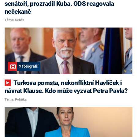
senátoři, prozradil Kuba. ODS reagovala
nečekaně
Téma: Senát
9 fotografií
Turkova pomsta, nekonfliktní Havlíček i
návrat Klause. Kdo může vyzvat Petra Pavla?
Téma: Politika