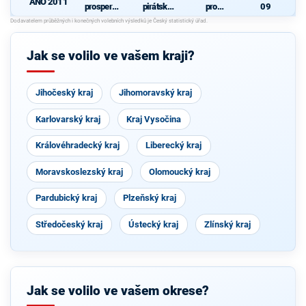
ANO 2011
prosperují
pirátská
pro
09
cí
strana
Pardubick
d
Pardubick
ý kraj
ý kraj
Jak se volilo ve vašem kraji?
Jihočeský kraj
Jihomoravský kraj
Karlovarský kraj
Kraj Vysočina
Královéhradecký kraj
Liberecký kraj
Moravskoslezský kraj
Olomoucký kraj
Pardubický kraj
Plzeňský kraj
Středočeský kraj
Ústecký kraj
Zlínský kraj
Jak se volilo ve vašem okrese?