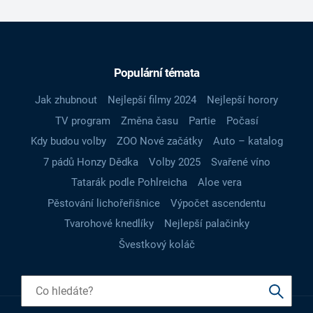
Populární témata
Jak zhubnout
Nejlepší filmy 2024
Nejlepší horory
TV program
Změna času
Partie
Počasí
Kdy budou volby
ZOO Nové začátky
Auto – katalog
7 pádů Honzy Dědka
Volby 2025
Svařené víno
Tatarák podle Pohlreicha
Aloe vera
Pěstování lichořeřišnice
Výpočet ascendentu
Tvarohové knedlíky
Nejlepší palačinky
Švestkový koláč