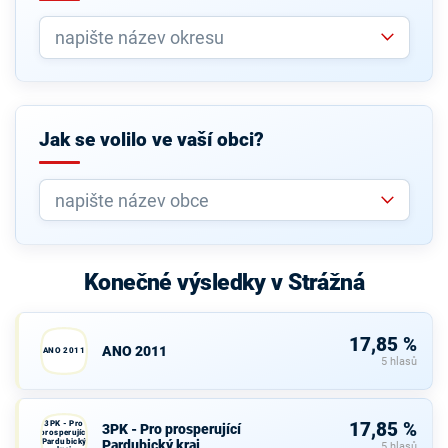
Jak se volilo ve vaší obci?
Konečné výsledky v Strážná
17,85 %
ANO 2011
ANO 2011
5 hlasů
3PK - Pro
17,85 %
3PK - Pro prosperující
prosperující
Pardubický
Pardubický kraj
5 hlasů