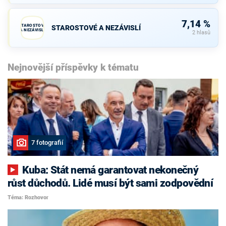
7,14 %
STAROSTOVÉ
STAROSTOVÉ A NEZÁVISLÍ
A NEZÁVISLÍ
2 hlasů
Nejnovější příspěvky k tématu
7 fotografií
Kuba: Stát nemá garantovat nekonečný
růst důchodů. Lidé musí být sami zodpovědní
Téma: Rozhovor