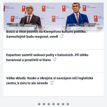
Babiš si chce posvítit na Klempířovu kulturní politiku.
Samozřejmě budu reagovat, uvedl
Expartner usmrtil vedoucí pošty v Dalovicích. Při útěku
havaroval a prostřelil si hlavu
Válka skladů: Rusko a Ukrajina si navzájem ničí logistická
centra, k míru to ale nevede