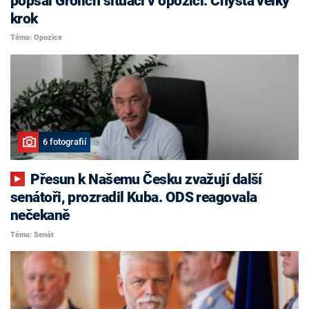
popsal Grolich situaci v opozici. Chystá velký
krok
Téma: Opozice
6 fotografií
Přesun k Našemu Česku zvažují další
senátoři, prozradil Kuba. ODS reagovala
nečekaně
Téma: Senát