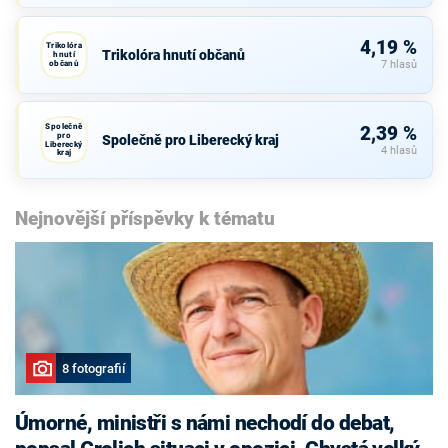
4,19 %
Trikolóra
Trikolóra hnutí občanů
hnutí
občanů
7 hlasů
Společně
2,39 %
pro
Společně pro Liberecký kraj
Liberecký
4 hlasů
kraj
Nejnovější příspěvky k tématu
8 fotografií
Úmorné, ministři s námi nechodí do debat,