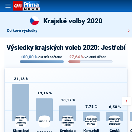
Krajské volby 2020
Celkové výsledky
Výsledky krajských voleb 2020: Jestřebí
100,00
%
27,64
%
okrsků sečteno
volební účast
31,13 %
19,16 %
13,17 %
7,78 %
6,58 %
Starostové
Svoboda a
Komunistická
Česká strana
pro
přímá
ANO 2011
strana Čech a
sociálně
d
Liberecký
demokracie
Moravy
demokratická
kraj
(SPD)
Starostové
Svoboda a
Komunisti
Česká