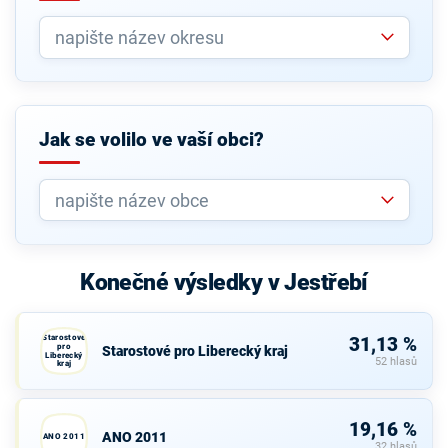
Jak se volilo ve vaší obci?
Konečné výsledky v Jestřebí
Starostové
31,13 %
pro
Starostové pro Liberecký kraj
Liberecký
52 hlasů
kraj
19,16 %
ANO 2011
ANO 2011
32 hlasů