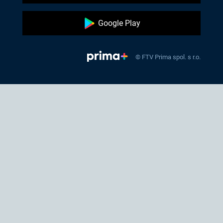
Google Play
© FTV Prima spol. s r.o.