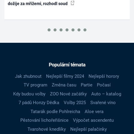
dožije za mřížemi, rozhodl soud
Populární témata
Jak zhubnout
Nejlepší filmy 2024
Nejlepší horory
TV program
Změna času
Partie
Počasí
Kdy budou volby
ZOO Nové začátky
Auto – katalog
7 pádů Honzy Dědka
Volby 2025
Svařené víno
Tatarák podle Pohlreicha
Aloe vera
Pěstování lichořeřišnice
Výpočet ascendentu
Tvarohové knedlíky
Nejlepší palačinky