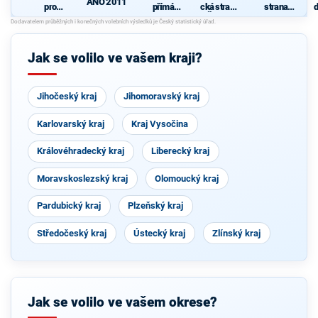
ANO 2011
pro
přímá
cká strana
strana
d
Liberecký
demokraci
Čech a
sociálně
c
kraj
e (SPD)
Moravy
demokrati
cká
Jak se volilo ve vašem kraji?
Jihočeský kraj
Jihomoravský kraj
Karlovarský kraj
Kraj Vysočina
Královéhradecký kraj
Liberecký kraj
Moravskoslezský kraj
Olomoucký kraj
Pardubický kraj
Plzeňský kraj
Středočeský kraj
Ústecký kraj
Zlínský kraj
Jak se volilo ve vašem okrese?