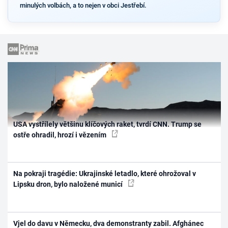
minulých volbách, a to nejen v obci Jestřebí.
USA vystřílely většinu klíčových raket, tvrdí CNN. Trump se
ostře ohradil, hrozí i vězením
Na pokraji tragédie: Ukrajinské letadlo, které ohrožoval v
Lipsku dron, bylo naložené municí
Vjel do davu v Německu, dva demonstranty zabil. Afghánec