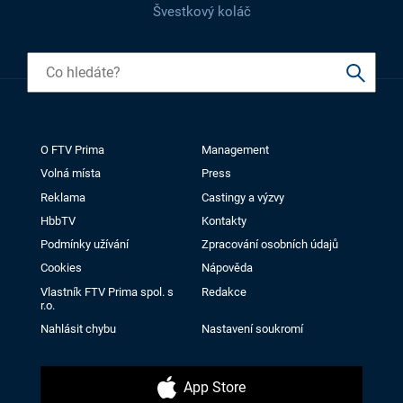
Švestkový koláč
O FTV Prima
Management
Volná místa
Press
Reklama
Castingy a výzvy
HbbTV
Kontakty
Podmínky užívání
Zpracování osobních údajů
Cookies
Nápověda
Vlastník FTV Prima spol. s
Redakce
r.o.
Nahlásit chybu
Nastavení soukromí
App Store