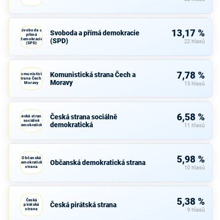
Svoboda a
13,17 %
Svoboda a přímá demokracie
přímá
demokracie
(SPD)
22 hlasů
(SPD)
7,78 %
Komunistická strana Čech a
Komunistická
strana Čech a
Moravy
Moravy
13 hlasů
6,58 %
Česká strana sociálně
Česká strana
sociálně
demokratická
demokratická
11 hlasů
5,98 %
Občanská
Občanská demokratická strana
demokratická
strana
10 hlasů
5,38 %
Česká
Česká pirátská strana
pirátská
strana
9 hlasů