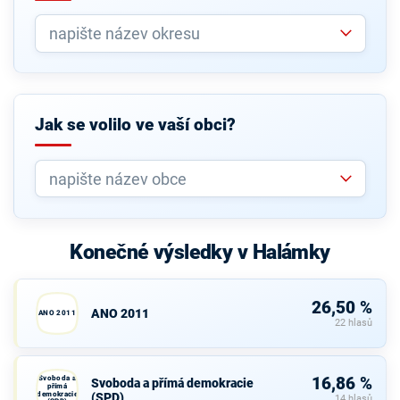
Jak se volilo ve vaší obci?
Konečné výsledky v Halámky
26,50 %
ANO 2011
ANO 2011
22 hlasů
Svoboda a
16,86 %
Svoboda a přímá demokracie
přímá
demokracie
(SPD)
14 hlasů