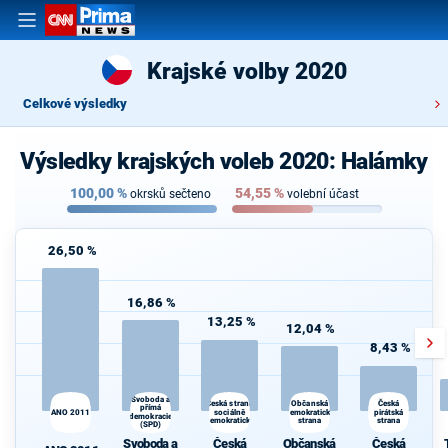
Krajské volby 2020
Celkové výsledky
Výsledky krajských voleb 2020: Halámky
100,00
%
54,55
%
okrsků sečteno
volební účast
26,50 %
16,86 %
13,25 %
12,04 %
8,43 %
Svoboda a
Občanská
Česká strana
Česká
přímá
ANO 2011
sociálně
demokratická
pirátská
demokracie
demokratická
strana
strana
(SPD)
Svoboda a
Česká
Občanská
Česká