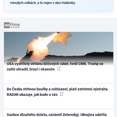
minulých volbách, a to nejen v obci Halámky.
USA vystřílely většinu klíčových raket, tvrdí CNN. Trump se
ostře ohradil, hrozí i vězením
Do Česka vtrhnou bouřky a ochlazení, platí extrémní výstraha.
RADAR ukazuje, jak bude u vás
Sankce dlouhého doletu, oznámil Zelenskyj. Ukrajina udeřila