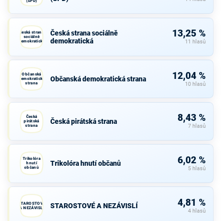
(SPD)
13,25 %
Česká strana sociálně
Česká strana
sociálně
demokratická
demokratická
11 hlasů
12,04 %
Občanská
Občanská demokratická strana
demokratická
strana
10 hlasů
8,43 %
Česká
Česká pirátská strana
pirátská
strana
7 hlasů
6,02 %
Trikolóra
Trikolóra hnutí občanů
hnutí
občanů
5 hlasů
4,81 %
STAROSTOVÉ
STAROSTOVÉ A NEZÁVISLÍ
A NEZÁVISLÍ
4 hlasů