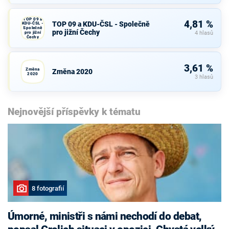
TOP 09 a
4,81 %
TOP 09 a KDU-ČSL - Společně
KDU-ČSL -
Společně
pro jižní Čechy
pro jižní
4 hlasů
Čechy
3,61 %
Změna
Změna 2020
2020
3 hlasů
Nejnovější příspěvky k tématu
8 fotografií
Úmorné, ministři s námi nechodí do debat,