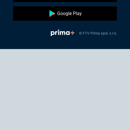
Google Play
© FTV Prima spol. s r.o.