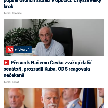
popsal Grolich situaci v opozici. Chystá velký
krok
Téma: Opozice
6 fotografií
Přesun k Našemu Česku zvažují další
senátoři, prozradil Kuba. ODS reagovala
nečekaně
Téma: Senát