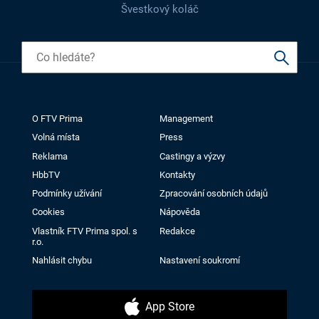
Švestkový koláč
O FTV Prima
Management
Volná místa
Press
Reklama
Castingy a výzvy
HbbTV
Kontakty
Podmínky užívání
Zpracování osobních údajů
Cookies
Nápověda
Vlastník FTV Prima spol. s
Redakce
r.o.
Nahlásit chybu
Nastavení soukromí
App Store