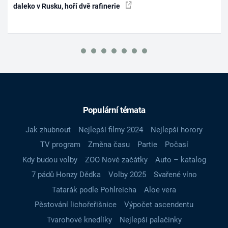
daleko v Rusku, hoří dvě rafinerie
Populární témata
Jak zhubnout
Nejlepší filmy 2024
Nejlepší horory
TV program
Změna času
Partie
Počasí
Kdy budou volby
ZOO Nové začátky
Auto – katalog
7 pádů Honzy Dědka
Volby 2025
Svařené víno
Tatarák podle Pohlreicha
Aloe vera
Pěstování lichořeřišnice
Výpočet ascendentu
Tvarohové knedlíky
Nejlepší palačinky