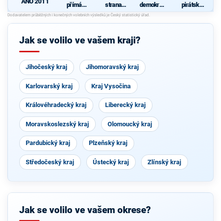
ANO 2011
přímá
strana
demokrati
pirátská
demokraci
sociálně
cká strana
strana
e (SPD)
demokrati
cká
Jak se volilo ve vašem kraji?
Jihočeský kraj
Jihomoravský kraj
Karlovarský kraj
Kraj Vysočina
Královéhradecký kraj
Liberecký kraj
Moravskoslezský kraj
Olomoucký kraj
Pardubický kraj
Plzeňský kraj
Středočeský kraj
Ústecký kraj
Zlínský kraj
Jak se volilo ve vašem okrese?