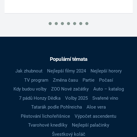
Populární témata
Jak zhubnout
Nejlepší filmy 2024
Nejlepší horory
TV program
Změna času
Partie
Počasí
Kdy budou volby
ZOO Nové začátky
Auto – katalog
7 pádů Honzy Dědka
Volby 2025
Svařené víno
Tatarák podle Pohlreicha
Aloe vera
Pěstování lichořeřišnice
Výpočet ascendentu
Tvarohové knedlíky
Nejlepší palačinky
Švestkový koláč