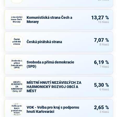
13,27 %
Komunistická strana Čech a
Komunistická
strana Čech a
Moravy
Moravy
15 hlasů
7,07 %
Česká
Česká pirátská strana
pirátská
strana
8 hlasů
Svoboda a
6,19 %
Svoboda a přímá demokracie
přímá
demokracie
(SPD)
7 hlasů
(SPD)
MÍSTNÍ
MÍSTNÍ HNUTÍ NEZÁVISLÝCH ZA
HNUTÍ
5,30 %
NEZÁVISLÝCH
HARMONICKÝ ROZVOJ OBCÍ A
ZA
HARMONICKÝ
6 hlasů
MĚST
ROZVOJ OBCÍ
A MĚST
VOK -
Volba pro
2,65 %
VOK - Volba pro kraj s podporou
kraj s
podporou
hnutí Karlovaráci
3 hlasů
hnutí
Karlovaráci