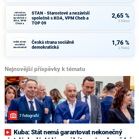
STAN -
STAN - Starostové a nezávislí
Starostové
2,65 %
a nezávislí
společně s KOA, VPM Cheb a
společně s
KOA, VPM
3 hlasů
TOP 09
Cheb a
TOP 09
1,76 %
Česká strana sociálně
Česká strana
sociálně
demokratická
demokratická
2 hlasů
Nejnovější příspěvky k tématu
7 fotografií
Kuba: Stát nemá garantovat nekonečný