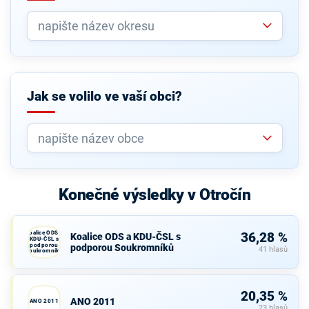
Jak se volilo ve vaší obci?
Konečné výsledky v Otročín
Koalice ODS a
36,28 %
Koalice ODS a KDU-ČSL s
KDU-ČSL s
podporou
podporou Soukromníků
41 hlasů
Soukromníků
20,35 %
ANO 2011
ANO 2011
23 hlasů