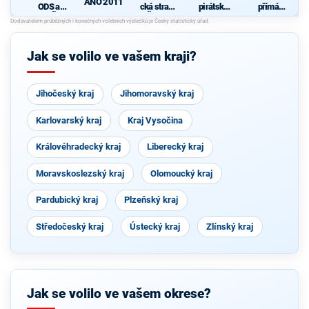
ANO 2011
ODS a
cká strana
pirátská
přímá
KDU-ČSL
Čech a
strana
demokraci
N
s podporou
Moravy
e (SPD)
Soukromní
ků
Jak se volilo ve vašem kraji?
Jihočeský kraj
Jihomoravský kraj
Karlovarský kraj
Kraj Vysočina
Královéhradecký kraj
Liberecký kraj
Moravskoslezský kraj
Olomoucký kraj
Pardubický kraj
Plzeňský kraj
Středočeský kraj
Ústecký kraj
Zlínský kraj
Jak se volilo ve vašem okrese?