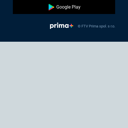
Google Play
© FTV Prima spol. s r.o.