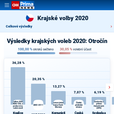
Krajské volby 2020
Celkové výsledky
Výsledky krajských voleb 2020: Otročín
100,00
%
30,05
%
okrsků sečteno
volební účast
36,28 %
20,35 %
13,27 %
7,07 %
6,19 %
Koalice ODS a
Svoboda a
Česká
N
Komunistická
KDU-ČSL s
přímá
ANO 2011
strana Čech a
pirátská
podporou
demokracie
Moravy
strana
H
Soukromníků
(SPD)
R
Koalice
Komunisti
Česká
Svoboda a