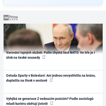
Varování tajných služeb: Putin chystá test NATO. Ve hře je i
útok na české sousedy
Ostuda Sparty v Boleslavi: Ani jednou nevystřelila na bránu,
doplatila na třesk v sestavě
Vyhýbá se generace Z vedoucím pozicím? Podle sociologů
mladí kariéru obětují jistotě