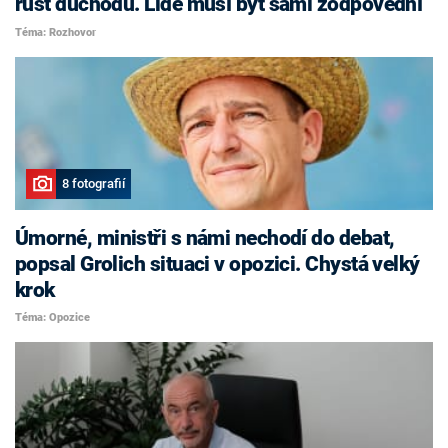
růst důchodů. Lidé musí být sami zodpovědní
Téma: Rozhovor
8 fotografií
Úmorné, ministři s námi nechodí do debat,
popsal Grolich situaci v opozici. Chystá velký
krok
Téma: Opozice