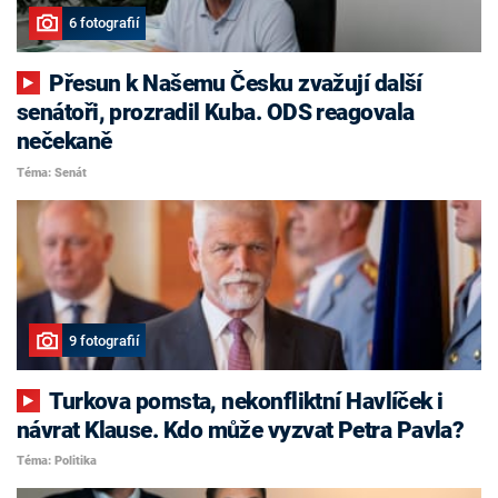
6 fotografií
Přesun k Našemu Česku zvažují další
senátoři, prozradil Kuba. ODS reagovala
nečekaně
Téma: Senát
9 fotografií
Turkova pomsta, nekonfliktní Havlíček i
návrat Klause. Kdo může vyzvat Petra Pavla?
Téma: Politika