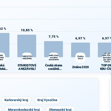
62 %
10,85 %
7,75 %
6,97 %
6,97 
TOP 09 
ská
Česká strana
KDU-ČSL
STAROSTOVÉ
Změna
átská
sociálně
Společn
A NEZÁVISLÍ
2020
rana
demokratická
pro jižní
Čechy
ská
STAROSTOVÉ
Česká strana
TOP 09
Změna 2020
átská
A NEZÁVISLÍ
sociálně
KDU-ČS
rana
demokratická
Společně
jižní Če
Karlovarský kraj
Kraj Vysočina
Moravskoslezský kraj
Olomoucký kraj