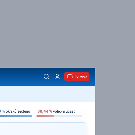
TV živě
0
%
38,44
%
okrsků sečteno
volební účast