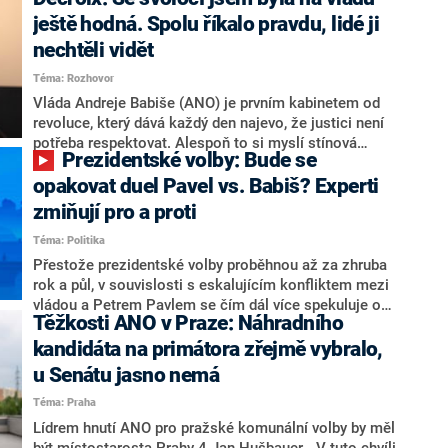
hlava státu Petr Pavel. Daleko za ním pak bookmakeři
zmiňují dva výrazné politiky ANO, tedy premiéra
ještě hodná. Spolu říkalo pravdu, lidé ji
Andreje Babiše a ministra průmyslu Karla Havlíčka.
nechtěli vidět
Oblíbeným tipem samotných sázkařů je poslanec za
Téma: Rozhovor
Motoristy Filip Turek. Politolog Jan Kubáček nicméně
o případné kandidatuře kohokoliv ze zmíněné trojice
Vláda Andreje Babiše (ANO) je prvním kabinetem od
značně pochybuje. Podle něj současná koalice dosud
revoluce, který dává každý den najevo, že justici není
nemá osobu, která by Pavlovi mohla konkurovat.
potřeba respektovat. Alespoň to si myslí stínová
Prezidentské volby: Bude se
ministryně spravedlnosti ODS Eva Decroix. V
rozhovoru pro CNN Prima NEWS si nebrala servítky
opakovat duel Pavel vs. Babiš? Experti
ohledně politického výkonu svého nástupce Jeronýma
zmiňují pro a proti
Tejce (za ANO) či vládní zmocněnkyně pro lidská
Téma: Politika
práva Taťány Malé (ANO). Označením „svoloč“ na
adresu vlády prý byla ještě hodná. Decroix se také
Přestože prezidentské volby proběhnou až za zhruba
vrátila k volební porážce koalice Spolu či promluvila o
rok a půl, v souvislosti s eskalujícím konfliktem mezi
hnutí Naše Česko Martina Kuby.
vládou a Petrem Pavlem se čím dál více spekuluje o
Těžkosti ANO v Praze: Náhradního
tom, koho by do bitvy o Hrad mohla vyslat současná
koalice. Někteří političtí komentátoři znovu vytahují
kandidáta na primátora zřejmě vybralo,
jméno premiéra Andreje Babiše (ANO). Jak moc je
u Senátu jasno nemá
pravděpodobné, že se v prezidentských volbách 2028
Téma: Praha
bude znovu opakovat souboj z roku 2023?
Lídrem hnutí ANO pro pražské komunální volby by měl
být místostarosta Prahy 4 Jan Hušbauer. „V tuto chvíli