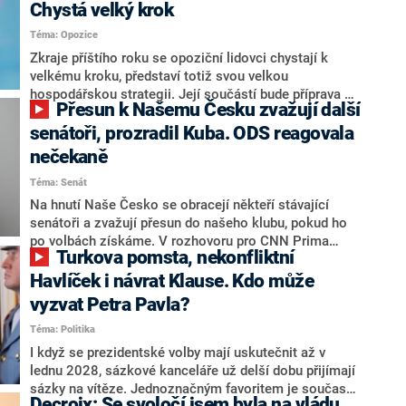
Chystá velký krok
Téma: Opozice
Zkraje příštího roku se opoziční lidovci chystají k
velkému kroku, představí totiž svou velkou
hospodářskou strategii. Její součástí bude příprava na
Přesun k Našemu Česku zvažují další
stárnutí populace, řekl ve středu na setkání s novináři
nový předseda lidovců Jan Grolich. Ten zároveň v
senátoři, prozradil Kuba. ODS reagovala
senátních volbách kandiduje ve Vyškově. Popsal i
nečekaně
aktivitu opozice, o níž vládní strany nebo političtí
Téma: Senát
komentátoři mluví jako o slabé a v defenzivě. „Je to
úmorná práce upozorňovat na chyby vlády. Ministři s
Na hnutí Naše Česko se obracejí někteří stávající
námi navíc nechodí do debat. Chceme ale ukazovat
senátoři a zvažují přesun do našeho klubu, pokud ho
svoje témata,“ odpověděl Grolich na dotaz CNN Prima
po volbách získáme. V rozhovoru pro CNN Prima
Turkova pomsta, nekonfliktní
NEWS.
NEWS to řekl zakladatel hnutí a jihočeský hejtman
Martin Kuba. Konkrétní nebyl, ale získat by takto mohl
Havlíček i návrat Klause. Kdo může
například senátora Zdeňka Hrabu, který je dnes
vyzvat Petra Pavla?
součástí klubu ODS a TOP 09. Hraba to na dotaz
Téma: Politika
redakce nevyloučil. Předseda klubu senátorů ODS
Zdeněk Nytra redakci řekl, že počítá s odchodem
I když se prezidentské volby mají uskutečnit až v
některých senátorů z klubu a že Naše Česko není
lednu 2028, sázkové kanceláře už delší dobu přijímají
nepřítel, ale soupeř.
sázky na vítěze. Jednoznačným favoritem je současná
Decroix: Se svoločí jsem byla na vládu