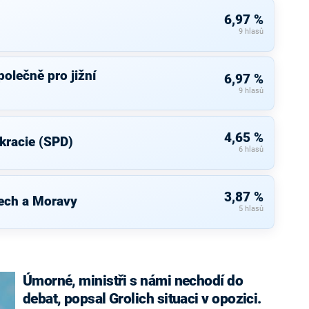
6,97 %
9 hlasů
olečně pro jižní
6,97 %
9 hlasů
4,65 %
kracie (SPD)
6 hlasů
3,87 %
ech a Moravy
5 hlasů
Úmorné, ministři s námi nechodí do
debat, popsal Grolich situaci v opozici.