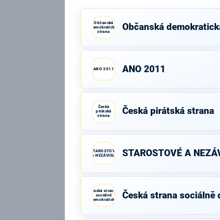
Občanská
Občanská demokratick
demokratická
strana
ANO 2011
ANO 2011
Česká
Česká pirátská strana
pirátská
strana
STAROSTOVÉ A NEZÁV
STAROSTOVÉ
A NEZÁVISLÍ
Česká strana
Česká strana sociálně
sociálně
demokratická