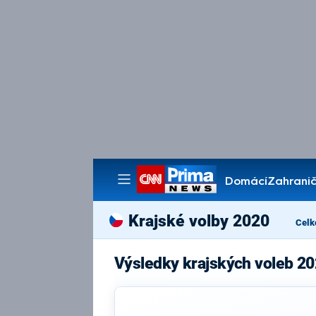
Domácí
Zahranič
Pořady
Krajské volby 2020
Celk
Výsledky krajských voleb 2