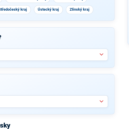
Středočeský kraj
Ústecký kraj
Zlínský kraj
?
esky