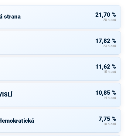
21,70 %
á strana
28 hlasů
17,82 %
23 hlasů
11,62 %
15 hlasů
10,85 %
ISLÍ
14 hlasů
7,75 %
 demokratická
10 hlasů