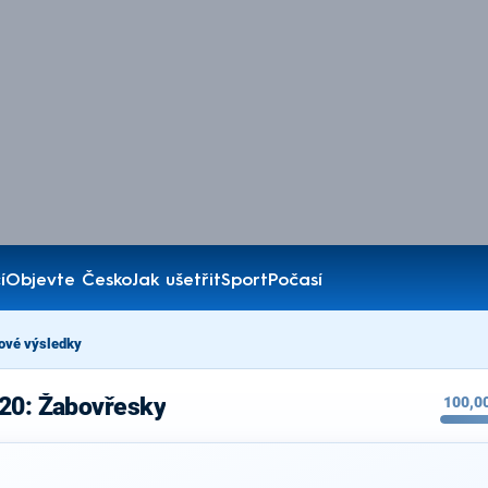
í
Objevte Česko
Jak ušetřit
Sport
Počasí
ové výsledky
020: Žabovřesky
100,0