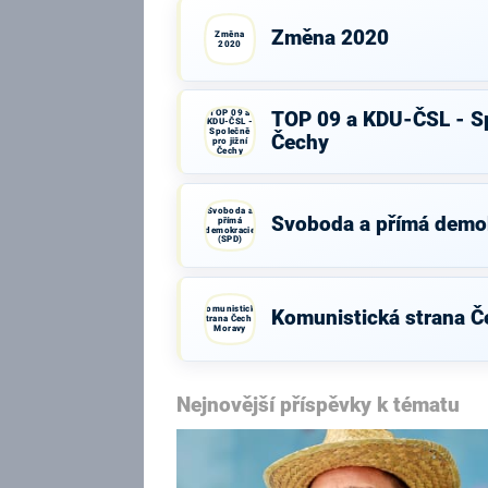
Změna 2020
Změna
2020
TOP 09 a
TOP 09 a KDU-ČSL - Sp
KDU-ČSL -
Společně
Čechy
pro jižní
Čechy
Svoboda a
Svoboda a přímá demo
přímá
demokracie
(SPD)
Komunistická
Komunistická strana Č
strana Čech a
Moravy
Nejnovější příspěvky k tématu