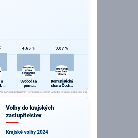
%
4,65 %
3,87 %
a
Svoboda a
 -
Komunistická
přímá
ě
strana Čech a
demokracie
Moravy
(SPD)
 a
Svoboda a
Komunistická
L -
přímá
strana Čech a
 pro
demokracie
Moravy
chy
(SPD)
Volby do krajských
zastupitelstev
Krajské volby 2024