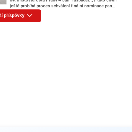
ještě probíhá proces schválení finální nominace pana
Jana Hušbauera Výborem hnutí ANO,“ uvedl pro
ší příspěvky
redakci místopředseda pražského ANO Martin
Benkovič. O Hušbauerovi se spekulovalo jako o
náhradníkovi v čele pražské kandidátky poté, co
rezignoval po sérii nejasností v majetkových
přiznáních a pořizování bytů Ondřej Prokop. Zároveň
ale stále není jasné, kdo bude za ANO kandidovat ve
dvou ze tří pražských obvodů do horní komory
parlamentu. ANO má v Praze dlouhodobě horší
výsledky než ve zbytku republiky.