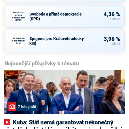
Svoboda a
4,36 %
Svoboda a přímá demokracie
přímá
demokracie
(SPD)
11 hlasů
(SPD)
3,96 %
Spojenci pro Královéhradecký
Spojenci pro
Královéhradecký
kraj
kraj
10 hlasů
Nejnovější příspěvky k tématu
7 fotografií
Kuba: Stát nemá garantovat nekonečný