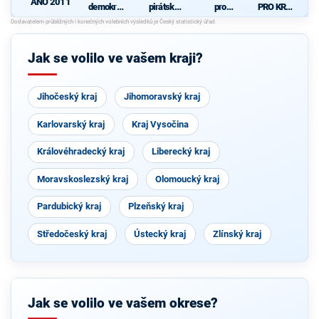
ANO 2011
demokrati
pirátská
pro
PRO KRAJ
cká strana
strana
Královéhra
-
+
decký kraj
Osobnosti
STAROST
- KDU-
kraje,
OVÉ A
ČSL -
ČSSD a
Jak se volilo ve vašem kraji?
NEZÁVISL
VPM -
Zelení
Í a
Nestraníci
VÝCHODO
ČEŠI
Jihočeský kraj
Jihomoravský kraj
Karlovarský kraj
Kraj Vysočina
Královéhradecký kraj
Liberecký kraj
Moravskoslezský kraj
Olomoucký kraj
Pardubický kraj
Plzeňský kraj
Středočeský kraj
Ústecký kraj
Zlínský kraj
Jak se volilo ve vašem okrese?