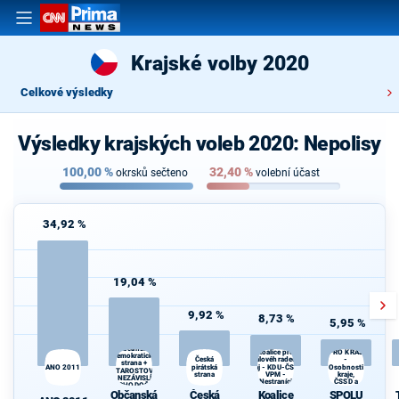
Krajské volby 2020
Celkové výsledky
Výsledky krajských voleb 2020: Nepolisy
100,00
%
32,40
%
okrsků sečteno
volební účast
34,92 %
19,04 %
9,92 %
8,73 %
5,95 %
SPOLU
Občanská
Koalice pro
PRO KRAJ
demokratická
Královéhradecký
Česká
-
strana +
ANO 2011
pirátská
kraj - KDU-ČSL -
Osobnosti
STAROSTOVÉ
strana
VPM -
kraje,
A NEZÁVISLÍ a
Nestraníci
ČSSD a
VÝCHODOČEŠI
Zelení
Občanská
Česká
Koalice
SPOLU