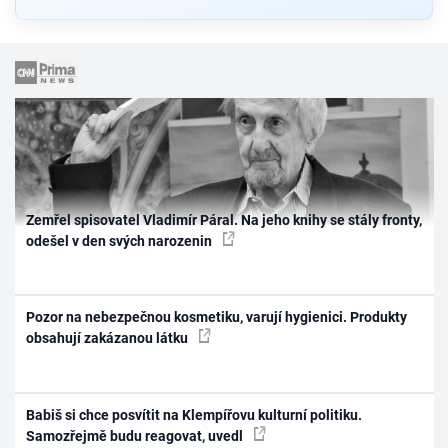
Zemřel spisovatel Vladimír Páral. Na jeho knihy se stály fronty,
odešel v den svých narozenin
Pozor na nebezpečnou kosmetiku, varují hygienici. Produkty
obsahují zakázanou látku
Babiš si chce posvítit na Klempířovu kulturní politiku.
Samozřejmě budu reagovat, uvedl