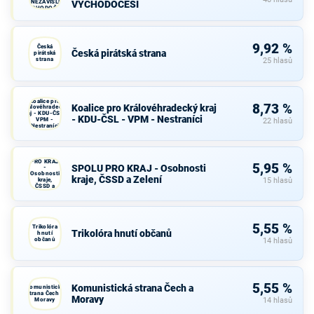
A NEZÁVISLÍ a
VÝCHODOČEŠI
VÝCHODOČEŠI
9,92 %
Česká
Česká pirátská strana
pirátská
strana
25 hlasů
Koalice pro
8,73 %
Koalice pro Královéhradecký kraj
Královéhradecký
kraj - KDU-ČSL -
- KDU-ČSL - VPM - Nestraníci
VPM -
22 hlasů
Nestraníci
SPOLU
PRO KRAJ
5,95 %
SPOLU PRO KRAJ - Osobnosti
-
Osobnosti
kraje, ČSSD a Zelení
kraje,
15 hlasů
ČSSD a
Zelení
5,55 %
Trikolóra
Trikolóra hnutí občanů
hnutí
občanů
14 hlasů
5,55 %
Komunistická strana Čech a
Komunistická
strana Čech a
Moravy
Moravy
14 hlasů