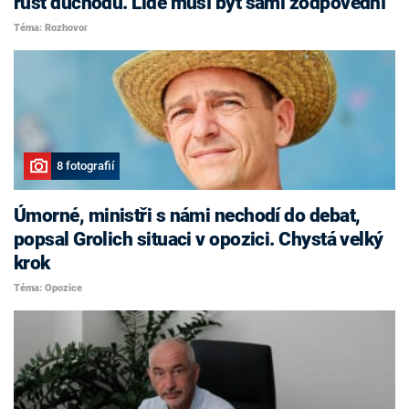
růst důchodů. Lidé musí být sami zodpovědní
Téma: Rozhovor
8 fotografií
Úmorné, ministři s námi nechodí do debat,
popsal Grolich situaci v opozici. Chystá velký
krok
Téma: Opozice