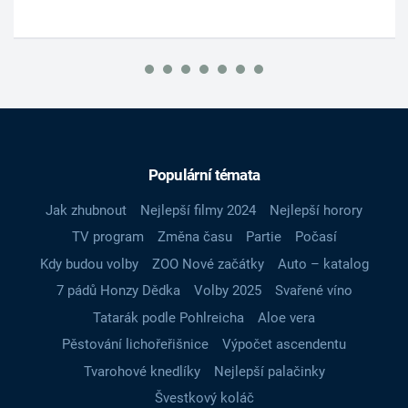
Populární témata
Jak zhubnout
Nejlepší filmy 2024
Nejlepší horory
TV program
Změna času
Partie
Počasí
Kdy budou volby
ZOO Nové začátky
Auto – katalog
7 pádů Honzy Dědka
Volby 2025
Svařené víno
Tatarák podle Pohlreicha
Aloe vera
Pěstování lichořeřišnice
Výpočet ascendentu
Tvarohové knedlíky
Nejlepší palačinky
Švestkový koláč