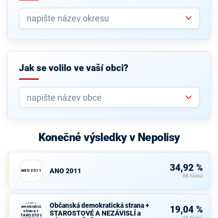
Jak se volilo ve vaší obci?
Konečné výsledky v Nepolisy
34,92 %
ANO 2011
ANO 2011
88 hlasů
Občanská
Občanská demokratická strana +
demokratická
19,04 %
strana +
STAROSTOVÉ A NEZÁVISLÍ a
STAROSTOVÉ
48 hlasů