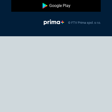
Google Play
© FTV Prima spol. s r.o.