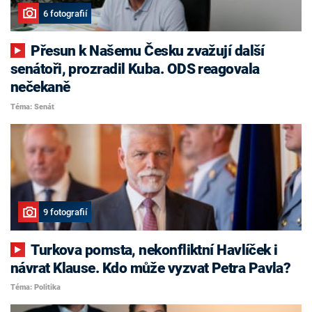
6 fotografií
Přesun k Našemu Česku zvažují další
senátoři, prozradil Kuba. ODS reagovala
nečekaně
Téma: Senát
9 fotografií
Turkova pomsta, nekonfliktní Havlíček i
návrat Klause. Kdo může vyzvat Petra Pavla?
Téma: Politika