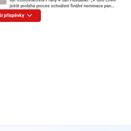
ještě probíhá proces schválení finální nominace pana
Jana Hušbauera Výborem hnutí ANO,“ uvedl pro
ší příspěvky
redakci místopředseda pražského ANO Martin
Benkovič. O Hušbauerovi se spekulovalo jako o
náhradníkovi v čele pražské kandidátky poté, co
rezignoval po sérii nejasností v majetkových
přiznáních a pořizování bytů Ondřej Prokop. Zároveň
ale stále není jasné, kdo bude za ANO kandidovat ve
dvou ze tří pražských obvodů do horní komory
parlamentu. ANO má v Praze dlouhodobě horší
výsledky než ve zbytku republiky.