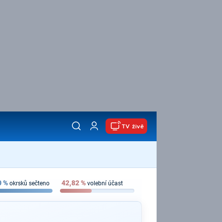
TV živě
0
%
42,82
%
okrsků sečteno
volební účast