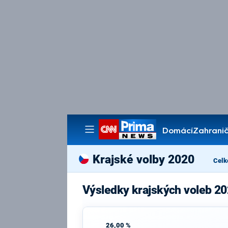
Domácí
Zahranič
Pořady
Krajské volby 2020
Celk
Výsledky krajských voleb 20
26,00 %