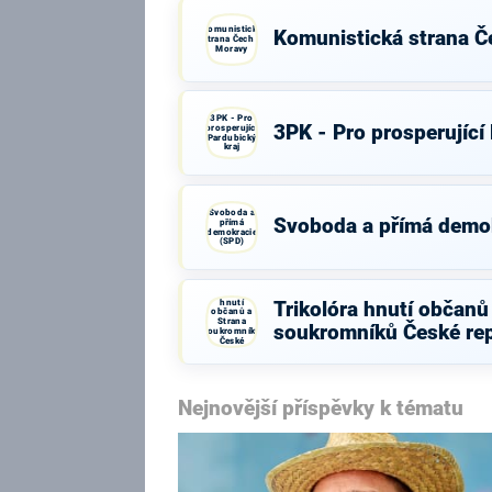
Komunistická
Komunistická strana Č
strana Čech a
Moravy
3PK - Pro
3PK - Pro prosperující
prosperující
Pardubický
kraj
Svoboda a
Svoboda a přímá demo
přímá
demokracie
(SPD)
Trikolóra
hnutí
Trikolóra hnutí občanů
občanů a
Strana
soukromníků České rep
soukromníků
České
republiky
Nejnovější příspěvky k tématu