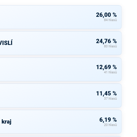
26,00 %
84 hlasů
24,76 %
ISLÍ
80 hlasů
12,69 %
41 hlasů
11,45 %
37 hlasů
6,19 %
 kraj
20 hlasů