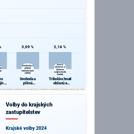
%
3,09 %
2,16 %
Trikolóra
hnutí
o
Svoboda a
občanů a
cí
přímá
Strana
ký
demokracie
soukromníků
(SPD)
České
republiky
ro
Svoboda a
Trikolóra hnutí
jící
přímá
občanů a
cký
demokracie
Strana
(SPD)
soukromníků
České
republiky
Volby do krajských
zastupitelstev
Krajské volby 2024