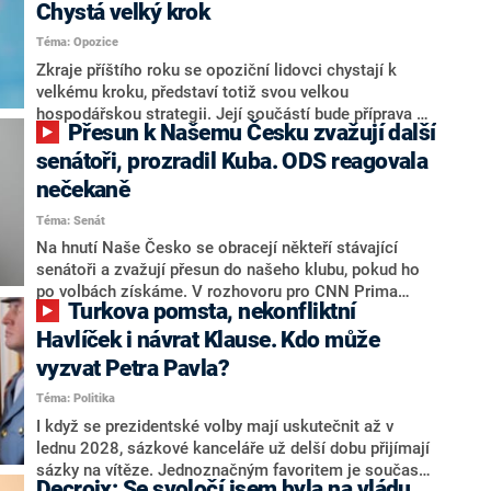
Chystá velký krok
Téma: Opozice
Zkraje příštího roku se opoziční lidovci chystají k
velkému kroku, představí totiž svou velkou
hospodářskou strategii. Její součástí bude příprava na
Přesun k Našemu Česku zvažují další
stárnutí populace, řekl ve středu na setkání s novináři
nový předseda lidovců Jan Grolich. Ten zároveň v
senátoři, prozradil Kuba. ODS reagovala
senátních volbách kandiduje ve Vyškově. Popsal i
nečekaně
aktivitu opozice, o níž vládní strany nebo političtí
Téma: Senát
komentátoři mluví jako o slabé a v defenzivě. „Je to
úmorná práce upozorňovat na chyby vlády. Ministři s
Na hnutí Naše Česko se obracejí někteří stávající
námi navíc nechodí do debat. Chceme ale ukazovat
senátoři a zvažují přesun do našeho klubu, pokud ho
svoje témata,“ odpověděl Grolich na dotaz CNN Prima
po volbách získáme. V rozhovoru pro CNN Prima
Turkova pomsta, nekonfliktní
NEWS.
NEWS to řekl zakladatel hnutí a jihočeský hejtman
Martin Kuba. Konkrétní nebyl, ale získat by takto mohl
Havlíček i návrat Klause. Kdo může
například senátora Zdeňka Hrabu, který je dnes
vyzvat Petra Pavla?
součástí klubu ODS a TOP 09. Hraba to na dotaz
Téma: Politika
redakce nevyloučil. Předseda klubu senátorů ODS
Zdeněk Nytra redakci řekl, že počítá s odchodem
I když se prezidentské volby mají uskutečnit až v
některých senátorů z klubu a že Naše Česko není
lednu 2028, sázkové kanceláře už delší dobu přijímají
nepřítel, ale soupeř.
sázky na vítěze. Jednoznačným favoritem je současná
Decroix: Se svoločí jsem byla na vládu