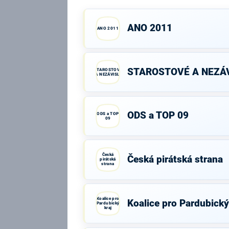
ANO 2011
ANO 2011
STAROSTOVÉ A NEZÁV
STAROSTOVÉ
A NEZÁVISLÍ
ODS a TOP 09
ODS a TOP
09
Česká
Česká pirátská strana
pirátská
strana
Koalice pro
Koalice pro Pardubický
Pardubický
kraj