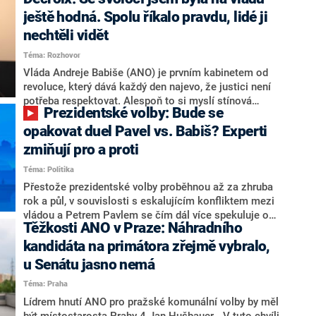
hlava státu Petr Pavel. Daleko za ním pak bookmakeři
zmiňují dva výrazné politiky ANO, tedy premiéra
ještě hodná. Spolu říkalo pravdu, lidé ji
Andreje Babiše a ministra průmyslu Karla Havlíčka.
nechtěli vidět
Oblíbeným tipem samotných sázkařů je poslanec za
Téma: Rozhovor
Motoristy Filip Turek. Politolog Jan Kubáček nicméně
o případné kandidatuře kohokoliv ze zmíněné trojice
Vláda Andreje Babiše (ANO) je prvním kabinetem od
značně pochybuje. Podle něj současná koalice dosud
revoluce, který dává každý den najevo, že justici není
nemá osobu, která by Pavlovi mohla konkurovat.
potřeba respektovat. Alespoň to si myslí stínová
Prezidentské volby: Bude se
ministryně spravedlnosti ODS Eva Decroix. V
rozhovoru pro CNN Prima NEWS si nebrala servítky
opakovat duel Pavel vs. Babiš? Experti
ohledně politického výkonu svého nástupce Jeronýma
zmiňují pro a proti
Tejce (za ANO) či vládní zmocněnkyně pro lidská
Téma: Politika
práva Taťány Malé (ANO). Označením „svoloč“ na
adresu vlády prý byla ještě hodná. Decroix se také
Přestože prezidentské volby proběhnou až za zhruba
vrátila k volební porážce koalice Spolu či promluvila o
rok a půl, v souvislosti s eskalujícím konfliktem mezi
hnutí Naše Česko Martina Kuby.
vládou a Petrem Pavlem se čím dál více spekuluje o
Těžkosti ANO v Praze: Náhradního
tom, koho by do bitvy o Hrad mohla vyslat současná
koalice. Někteří političtí komentátoři znovu vytahují
kandidáta na primátora zřejmě vybralo,
jméno premiéra Andreje Babiše (ANO). Jak moc je
u Senátu jasno nemá
pravděpodobné, že se v prezidentských volbách 2028
Téma: Praha
bude znovu opakovat souboj z roku 2023?
Lídrem hnutí ANO pro pražské komunální volby by měl
být místostarosta Prahy 4 Jan Hušbauer. „V tuto chvíli