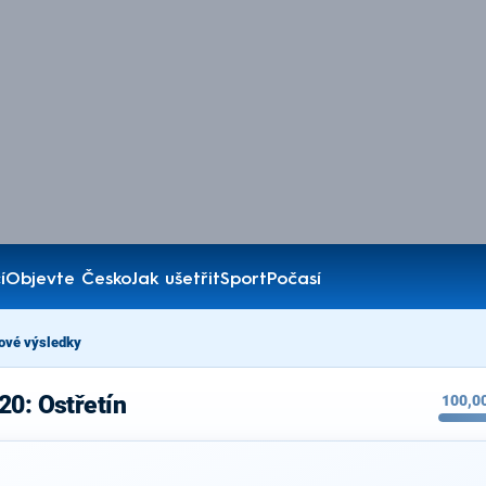
í
Objevte Česko
Jak ušetřit
Sport
Počasí
ové výsledky
20: Ostřetín
100,0