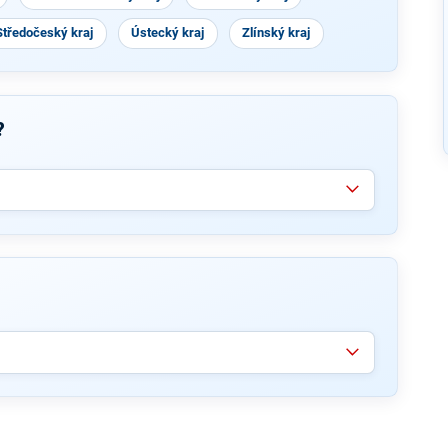
Středočeský kraj
Ústecký kraj
Zlínský kraj
?