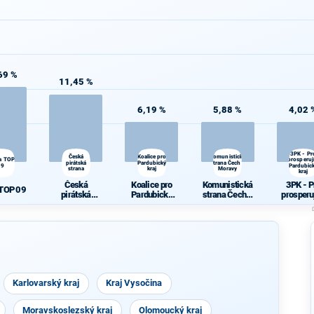
69 %
11,45 %
6,19 %
5,88 %
4,02 
3PK - Pr
Česká
Koalice pro
Komunistická
a TOP
prosperují
pirátská
Pardubický
strana Čech a
09
Pardubic
strana
kraj
Moravy
kraj
Česká
Koalice pro
Komunistická
3PK - P
 TOP 09
pirátská
Pardubický
strana Čech a
prosperu
strana
kraj
Moravy
Pardubi
kraj
Karlovarský kraj
Kraj Vysočina
Moravskoslezský kraj
Olomoucký kraj