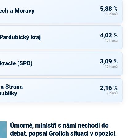
5,88 %
ech a Moravy
19 hlasů
4,02 %
 Pardubický kraj
13 hlasů
3,09 %
kracie (SPD)
10 hlasů
 a Strana
2,16 %
ubliky
7 hlasů
Úmorné, ministři s námi nechodí do
debat, popsal Grolich situaci v opozici.