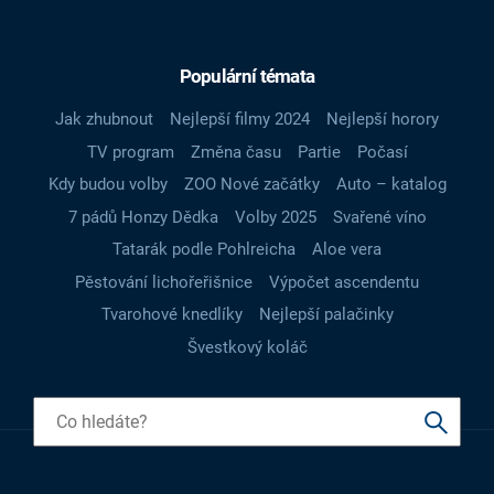
Populární témata
Jak zhubnout
Nejlepší filmy 2024
Nejlepší horory
TV program
Změna času
Partie
Počasí
Kdy budou volby
ZOO Nové začátky
Auto – katalog
7 pádů Honzy Dědka
Volby 2025
Svařené víno
Tatarák podle Pohlreicha
Aloe vera
Pěstování lichořeřišnice
Výpočet ascendentu
Tvarohové knedlíky
Nejlepší palačinky
Švestkový koláč