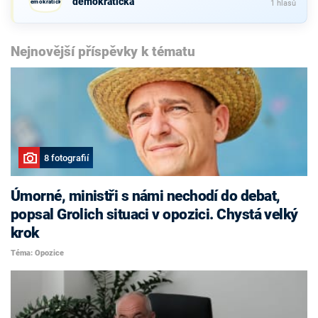
demokratická
demokratická
1 hlasů
Nejnovější příspěvky k tématu
8 fotografií
Úmorné, ministři s námi nechodí do debat,
popsal Grolich situaci v opozici. Chystá velký
krok
Téma: Opozice