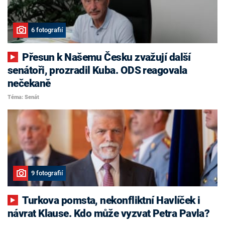
6 fotografií
Přesun k Našemu Česku zvažují další
senátoři, prozradil Kuba. ODS reagovala
nečekaně
Téma: Senát
9 fotografií
Turkova pomsta, nekonfliktní Havlíček i
návrat Klause. Kdo může vyzvat Petra Pavla?