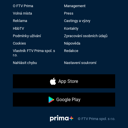
O FTV Prima
Management
Volná místa
Press
Reklama
Castingy a výzvy
HbbTV
Kontakty
Podmínky užívání
Zpracování osobních údajů
Cookies
Nápověda
Vlastník FTV Prima spol. s
Redakce
r.o.
Nahlásit chybu
Nastavení soukromí
App Store
Google Play
© FTV Prima spol. s r.o.