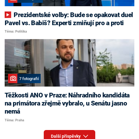
Prezidentské volby: Bude se opakovat duel
Pavel vs. Babiš? Experti zmiňují pro a proti
Téma: Politika
7 fotografií
Těžkosti ANO v Praze: Náhradního kandidáta
na primátora zřejmě vybralo, u Senátu jasno
nemá
Téma: Praha
Další příspěvky