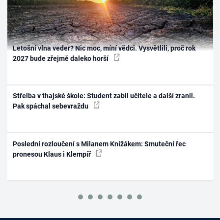
Letošní vlna veder? Nic moc, míní vědci. Vysvětlili, proč rok
2027 bude zřejmě daleko horší
Střelba v thajské škole: Student zabil učitele a další zranil.
Pak spáchal sebevraždu
Poslední rozloučení s Milanem Knížákem: Smuteční řec
pronesou Klaus i Klempíř