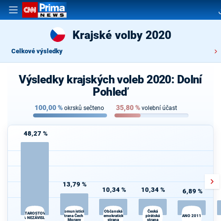
Krajské volby 2020
Celkové výsledky
Výsledky krajských voleb 2020: Dolní
Pohleď
100,00
%
35,80
%
okrsků sečteno
volební účast
48,27 %
13,79 %
10,34 %
10,34 %
6,89 %
Komunistická
Česká
Občanská
STAROSTOVÉ
strana Čech a
demokratická
pirátská
ANO 2011
A NEZÁVISLÍ
Moravy
strana
strana