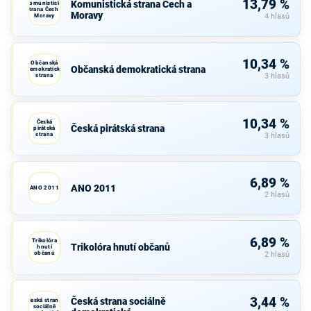
13,79 %
Komunistická strana Čech a
Komunistická
strana Čech a
Moravy
Moravy
4 hlasů
10,34 %
Občanská
Občanská demokratická strana
demokratická
strana
3 hlasů
10,34 %
Česká
Česká pirátská strana
pirátská
strana
3 hlasů
6,89 %
ANO 2011
ANO 2011
2 hlasů
6,89 %
Trikolóra
Trikolóra hnutí občanů
hnutí
občanů
2 hlasů
3,44 %
Česká strana sociálně
Česká strana
sociálně