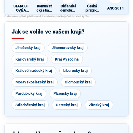
STAROST
Komunisti
Občanská
Česká
ANO 2011
OVÉ A
cká strana
demokrati
pirátská
NEZÁVISL
Čech a
cká strana
strana
Í
Moravy
Jak se volilo ve vašem kraji?
Jihočeský kraj
Jihomoravský kraj
Karlovarský kraj
Kraj Vysočina
Královéhradecký kraj
Liberecký kraj
Moravskoslezský kraj
Olomoucký kraj
Pardubický kraj
Plzeňský kraj
Středočeský kraj
Ústecký kraj
Zlínský kraj