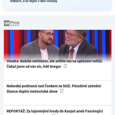
volbách, a to nejen v obci Olšany.
Vondra: Babiše nehlídáte, ale svítíte mu na uplácení voličů.
Čekal jsem od vás víc, řekl Gregor
Nebeská podívaná nad Českem se blíží. Působivé zatmění
Slunce doplní meteorická show
REPORTÁŽ: Za tajemnými hrady do Karpat aneb Fascinující