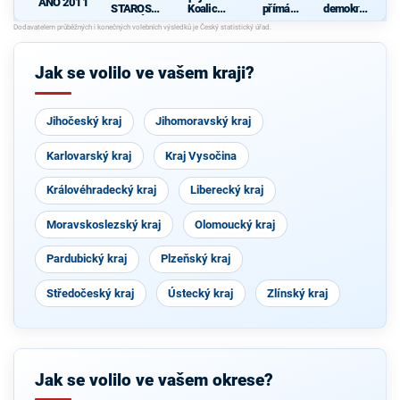
ANO 2011
STAROST
Koalice
přímá
demokrati
OVÉ
pro
demokraci
cká strana
Olomouck
e (SPD)
ý kraj
(KDU-
Jak se volilo ve vašem kraji?
ČSL, TOP
09, Strana
zelených,
ProOlomo
Jihočeský kraj
Jihomoravský kraj
uc)
Karlovarský kraj
Kraj Vysočina
Královéhradecký kraj
Liberecký kraj
Moravskoslezský kraj
Olomoucký kraj
Pardubický kraj
Plzeňský kraj
Středočeský kraj
Ústecký kraj
Zlínský kraj
Jak se volilo ve vašem okrese?