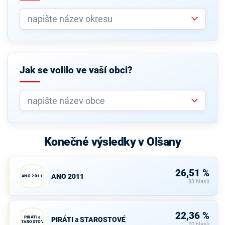
Jak se volilo ve vaší obci?
Konečné výsledky v Olšany
26,51 %
ANO 2011
ANO 2011
83 hlasů
22,36 %
PIRÁTI a
PIRÁTI a STAROSTOVÉ
STAROSTOVÉ
70 hlasů