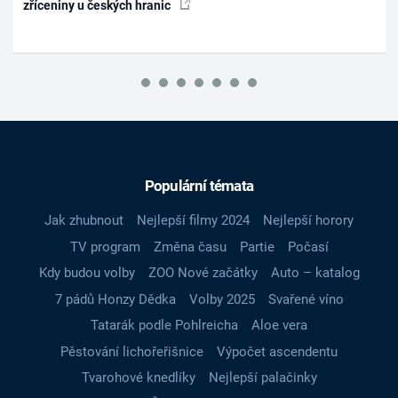
zříceniny u českých hranic
Populární témata
Jak zhubnout
Nejlepší filmy 2024
Nejlepší horory
TV program
Změna času
Partie
Počasí
Kdy budou volby
ZOO Nové začátky
Auto – katalog
7 pádů Honzy Dědka
Volby 2025
Svařené víno
Tatarák podle Pohlreicha
Aloe vera
Pěstování lichořeřišnice
Výpočet ascendentu
Tvarohové knedlíky
Nejlepší palačinky