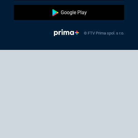
Google Play
© FTV Prima spol. s r.o.