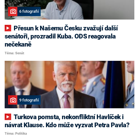
6 fotografií
Přesun k Našemu Česku zvažují další
senátoři, prozradil Kuba. ODS reagovala
nečekaně
Téma: Senát
9 fotografií
Turkova pomsta, nekonfliktní Havlíček i
návrat Klause. Kdo může vyzvat Petra Pavla?
Téma: Politika