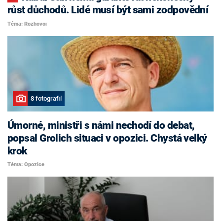
růst důchodů. Lidé musí být sami zodpovědní
Téma: Rozhovor
8 fotografií
Úmorné, ministři s námi nechodí do debat,
popsal Grolich situaci v opozici. Chystá velký
krok
Téma: Opozice