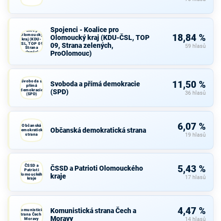
Spojenci -
Spojenci - Koalice pro
Koalice pro
Olomoucký
18,84 %
Olomoucký kraj (KDU-ČSL, TOP
kraj (KDU-
ČSL, TOP 09,
09, Strana zelených,
59 hlasů
Strana
ProOlomouc)
zelených,
ProOlomouc)
Svoboda a
11,50 %
Svoboda a přímá demokracie
přímá
demokracie
(SPD)
36 hlasů
(SPD)
6,07 %
Občanská
Občanská demokratická strana
demokratická
strana
19 hlasů
ČSSD a
5,43 %
ČSSD a Patrioti Olomouckého
Patrioti
Olomouckého
kraje
17 hlasů
kraje
4,47 %
Komunistická strana Čech a
Komunistická
strana Čech a
Moravy
Moravy
14 hlasů