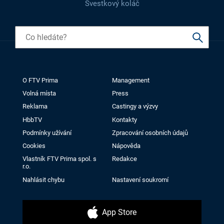
Švestkový koláč
O FTV Prima
Management
Volná místa
Press
Reklama
Castingy a výzvy
HbbTV
Kontakty
Podmínky užívání
Zpracování osobních údajů
Cookies
Nápověda
Vlastník FTV Prima spol. s
Redakce
r.o.
Nahlásit chybu
Nastavení soukromí
App Store