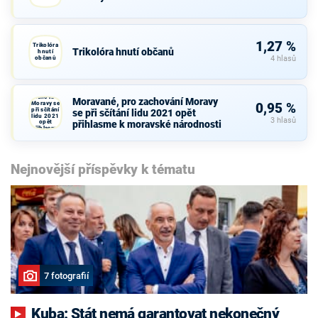
1,27 %
Trikolóra
Trikolóra hnutí občanů
hnutí
občanů
4 hlasů
Moravané,
pro
zachování
Moravané, pro zachování Moravy
Moravy se
0,95 %
při sčítání
se při sčítání lidu 2021 opět
lidu 2021
3 hlasů
opět
přihlasme k moravské národnosti
přihlasme
k moravské
národnosti
Nejnovější příspěvky k tématu
7 fotografií
Kuba: Stát nemá garantovat nekonečný