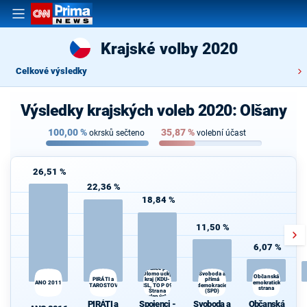
Krajské volby 2020
Celkové výsledky
Výsledky krajských voleb 2020: Olšany
100,00
%
35,87
%
okrsků sečteno
volební účast
26,51 %
22,36 %
18,84 %
11,50 %
6,07 %
Spojenci -
Koalice pro
Olomoucký
Svoboda a
Občanská
kraj (KDU-
PIRÁTI a
přímá
ANO 2011
demokratická
STAROSTOVÉ
ČSL, TOP 09,
demokracie
O
strana
Strana
(SPD)
zelených,
PIRÁTI a
Spojenci -
Svoboda a
Občanská
ProOlomouc)