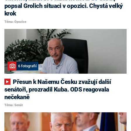
popsal Grolich situaci v opozici. Chystá velký
krok
Téma: Opozice
6 fotografií
Přesun k Našemu Česku zvažují další
senátoři, prozradil Kuba. ODS reagovala
nečekaně
Téma: Senát