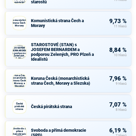
starostů
nezávislých
starostů
9,73 %
Komunistická strana Čech a
Komunistická
strana Čech a
Moravy
Moravy
11 hlasů
STAROSTOVÉ
STAROSTOVÉ (STAN) s
(STAN) s
JOSEFEM
8,84 %
JOSEFEM BERNARDEM a
BERNARDEM
a podporou
podporou Zelených, PRO Plzeň a
10 hlasů
Zelených,
Idealistů
PRO Plzeň a
Idealistů
Koruna Česká
7,96 %
Koruna Česká (monarchistická
(monarchistická
strana Čech,
strana Čech, Moravy a Slezska)
Moravy a
9 hlasů
Slezska)
7,07 %
Česká
Česká pirátská strana
pirátská
strana
8 hlasů
Svoboda a
6,19 %
Svoboda a přímá demokracie
přímá
demokracie
(SPD)
7 hlasů