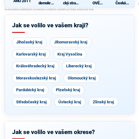
ANO 2011
demokrati
cká strana
OVÉ
Česká
cká strana
Čech a
(STAN) s
(monarchi
s podporou
Moravy
JOSEFEM
stická
TOP 09 a
BERNARD
strana
nezávislýc
EM a
Čech,
Jak se volilo ve vašem kraji?
h starostů
podporou
Moravy a
Zelených,
Slezska)
PRO Plzeň
a Idealistů
Jihočeský kraj
Jihomoravský kraj
Karlovarský kraj
Kraj Vysočina
Královéhradecký kraj
Liberecký kraj
Moravskoslezský kraj
Olomoucký kraj
Pardubický kraj
Plzeňský kraj
Středočeský kraj
Ústecký kraj
Zlínský kraj
Jak se volilo ve vašem okrese?