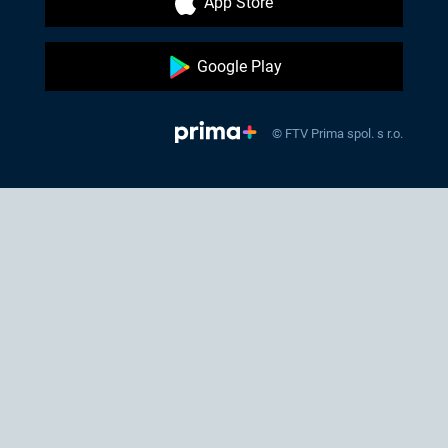
App Store
Google Play
© FTV Prima spol. s r.o.