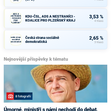
(SPD)
KDU-ČSL,
ADS A
3,53 %
KDU-ČSL, ADS A NESTRANÍCI -
NESTRANÍCI
- KOALICE
KOALICE PRO PLZEŇSKÝ KRAJ
PRO
4 hlasů
PLZEŇSKÝ
KRAJ
2,65 %
Česká strana sociálně
Česká strana
sociálně
demokratická
demokratická
3 hlasů
Nejnovější příspěvky k tématu
8 fotografií
Úmorné, ministři s námi nechodí do debat,