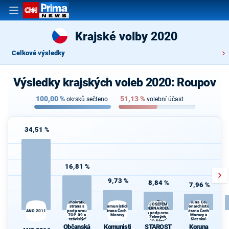
Krajské volby 2020
Celkové výsledky
Výsledky krajských voleb 2020: Roupov
100,00
%
51,13
%
okrsků sečteno
volební účast
34,51 %
16,81 %
9,73 %
8,84 %
7,96 %
STAROSTOVÉ
Občanská
(STAN) s
demokratická
Koruna Česká
JOSEFEM
strana s
Komunistická
(monarchistická
BERNARDEM
ANO 2011
podporou
strana Čech a
strana Čech,
a podporou
TOP 09 a
Moravy
Moravy a
Zelených,
nezávislých
Slezska)
PRO Plzeň a
starostů
Občanská
Komunisti
STAROST
Koruna
Idealistů