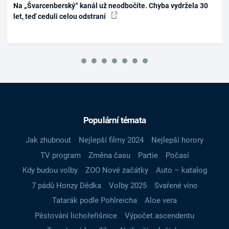
Na „Švarcenberský“ kanál už neodbočíte. Chyba vydržela 30
let, teď ceduli celou odstraní
Populární témata
Jak zhubnout
Nejlepší filmy 2024
Nejlepší horory
TV program
Změna času
Partie
Počasí
Kdy budou volby
ZOO Nové začátky
Auto – katalog
7 pádů Honzy Dědka
Volby 2025
Svařené víno
Tatarák podle Pohlreicha
Aloe vera
Pěstování lichořeřišnice
Výpočet ascendentu