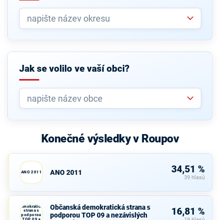
Jak se volilo ve vaší obci?
Konečné výsledky v Roupov
34,51 %
ANO 2011
ANO 2011
39 hlasů
Občanská
Občanská demokratická strana s
demokratická
16,81 %
strana s
podporou TOP 09 a nezávislých
podporou
TOP 09 a
19 hlasů