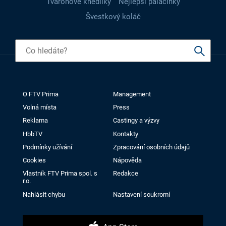
Tvarohové knedlíky
Nejlepší palačinky
Švestkový koláč
O FTV Prima
Management
Volná místa
Press
Reklama
Castingy a výzvy
HbbTV
Kontakty
Podmínky užívání
Zpracování osobních údajů
Cookies
Nápověda
Vlastník FTV Prima spol. s
Redakce
r.o.
Nahlásit chybu
Nastavení soukromí