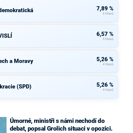
7,89 %
 demokratická
6 hlasů
6,57 %
ISLÍ
5 hlasů
5,26 %
ech a Moravy
4 hlasů
5,26 %
kracie (SPD)
4 hlasů
Úmorné, ministři s námi nechodí do
debat, popsal Grolich situaci v opozici.