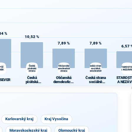
84 %
10,52 %
7,89 %
7,89 %
6,57 
Česká
Občanská
Česká strana
PŠÍ
STAROST
pirátská
demokratická
sociálně
VER
A NEZÁVIS
strana
strana
demokratická
Česká
Občanská
Česká strana
STAROST
 SEVER
pirátská
demokratická
sociálně
A NEZÁV
strana
strana
demokratická
Karlovarský kraj
Kraj Vysočina
Moravskoslezský kraj
Olomoucký kraj