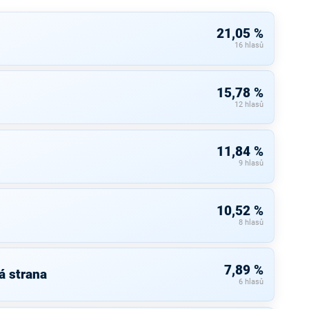
21,05 %
16 hlasů
15,78 %
12 hlasů
11,84 %
9 hlasů
10,52 %
8 hlasů
7,89 %
á strana
6 hlasů