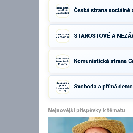
Česká strana
Česká strana sociálně
sociálně
demokratická
STAROSTOVÉ A NEZÁV
STAROSTOVÉ
A NEZÁVISLÍ
Komunistická
Komunistická strana Č
strana Čech a
Moravy
Svoboda a
Svoboda a přímá demo
přímá
demokracie
(SPD)
Nejnovější příspěvky k tématu