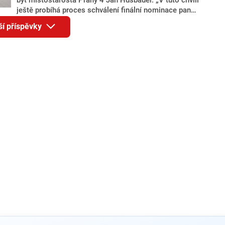
ještě probíhá proces schválení finální nominace pana
Jana Hušbauera Výborem hnutí ANO,“ uvedl pro
ší příspěvky
redakci místopředseda pražského ANO Martin
Benkovič. O Hušbauerovi se spekulovalo jako o
náhradníkovi v čele pražské kandidátky poté, co
rezignoval po sérii nejasností v majetkových
přiznáních a pořizování bytů Ondřej Prokop. Zároveň
ale stále není jasné, kdo bude za ANO kandidovat ve
dvou ze tří pražských obvodů do horní komory
parlamentu. ANO má v Praze dlouhodobě horší
výsledky než ve zbytku republiky.