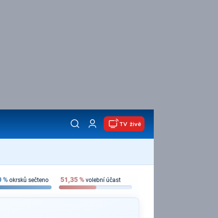
TV živě
0
%
51,35
%
okrsků sečteno
volební účast