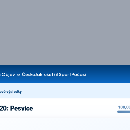
í
Objevte Česko
Jak ušetřit
Sport
Počasí
ové výsledky
20: Pesvice
100,0