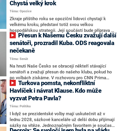
Chystá velký krok
Téma: Opozice
Zkraje příštího roku se opoziční lidovci chystají k
velkému kroku, představí totiž svou velkou
hospodářskou strategii. Její součástí bude příprava na
Přesun k Našemu Česku zvažují další
stárnutí populace, řekl ve středu na setkání s novináři
nový předseda lidovců Jan Grolich. Ten zároveň v
senátoři, prozradil Kuba. ODS reagovala
senátních volbách kandiduje ve Vyškově. Popsal i
nečekaně
aktivitu opozice, o níž vládní strany nebo političtí
Téma: Senát
komentátoři mluví jako o slabé a v defenzivě. „Je to
úmorná práce upozorňovat na chyby vlády. Ministři s
Na hnutí Naše Česko se obracejí někteří stávající
námi navíc nechodí do debat. Chceme ale ukazovat
senátoři a zvažují přesun do našeho klubu, pokud ho
svoje témata,“ odpověděl Grolich na dotaz CNN Prima
po volbách získáme. V rozhovoru pro CNN Prima
Turkova pomsta, nekonfliktní
NEWS.
NEWS to řekl zakladatel hnutí a jihočeský hejtman
Martin Kuba. Konkrétní nebyl, ale získat by takto mohl
Havlíček i návrat Klause. Kdo může
například senátora Zdeňka Hrabu, který je dnes
vyzvat Petra Pavla?
součástí klubu ODS a TOP 09. Hraba to na dotaz
Téma: Politika
redakce nevyloučil. Předseda klubu senátorů ODS
Zdeněk Nytra redakci řekl, že počítá s odchodem
I když se prezidentské volby mají uskutečnit až v
některých senátorů z klubu a že Naše Česko není
lednu 2028, sázkové kanceláře už delší dobu přijímají
nepřítel, ale soupeř.
sázky na vítěze. Jednoznačným favoritem je současná
Decroix: Se svoločí jsem byla na vládu