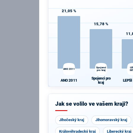
21,05 %
15,78 %
11,
Spojenci
LE
ANO 2011
pro kraj
SE
Spojenci pro
ANO 2011
LEPŠÍ
kraj
Jak se volilo ve vašem kraji?
Jihočeský kraj
Jihomoravský kraj
Královéhradecký kraj
Liberecký kraj