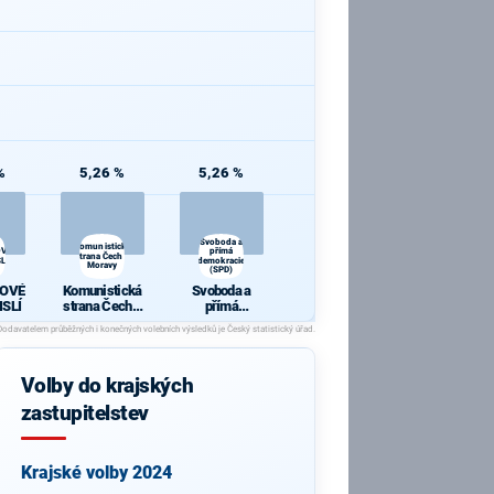
%
5,26 %
5,26 %
Svoboda a
Komunistická
OVÉ
přímá
strana Čech a
LÍ
demokracie
Moravy
(SPD)
OVÉ
Komunistická
Svoboda a
ISLÍ
strana Čech a
přímá
Moravy
demokracie
(SPD)
Volby do krajských
zastupitelstev
Krajské volby 2024