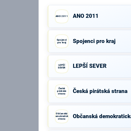
ANO 2011
ANO 2011
Spojenci pro kraj
Spojenci
pro kraj
LEPŠÍ SEVER
LEPŠÍ
SEVER
Česká
Česká pirátská strana
pirátská
strana
Občanská
Občanská demokratick
demokratická
strana