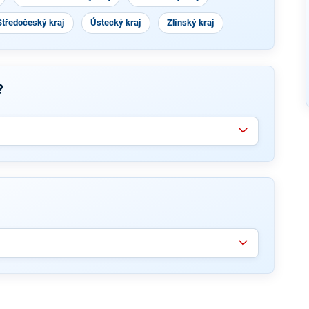
Středočeský kraj
Ústecký kraj
Zlínský kraj
?