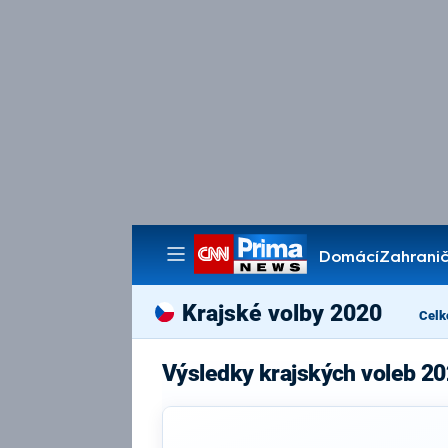
Domácí
Zahranič
Pořady
Krajské volby 2020
Celk
Výsledky krajských voleb 20