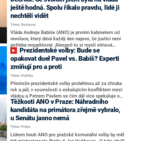
hlava státu Petr Pavel. Daleko za ním pak bookmakeři
zmiňují dva výrazné politiky ANO, tedy premiéra
ještě hodná. Spolu říkalo pravdu, lidé ji
Andreje Babiše a ministra průmyslu Karla Havlíčka.
nechtěli vidět
Oblíbeným tipem samotných sázkařů je poslanec za
Téma: Rozhovor
Motoristy Filip Turek. Politolog Jan Kubáček nicméně
o případné kandidatuře kohokoliv ze zmíněné trojice
Vláda Andreje Babiše (ANO) je prvním kabinetem od
značně pochybuje. Podle něj současná koalice dosud
revoluce, který dává každý den najevo, že justici není
nemá osobu, která by Pavlovi mohla konkurovat.
potřeba respektovat. Alespoň to si myslí stínová
Prezidentské volby: Bude se
ministryně spravedlnosti ODS Eva Decroix. V
rozhovoru pro CNN Prima NEWS si nebrala servítky
opakovat duel Pavel vs. Babiš? Experti
ohledně politického výkonu svého nástupce Jeronýma
zmiňují pro a proti
Tejce (za ANO) či vládní zmocněnkyně pro lidská
Téma: Politika
práva Taťány Malé (ANO). Označením „svoloč“ na
adresu vlády prý byla ještě hodná. Decroix se také
Přestože prezidentské volby proběhnou až za zhruba
vrátila k volební porážce koalice Spolu či promluvila o
rok a půl, v souvislosti s eskalujícím konfliktem mezi
hnutí Naše Česko Martina Kuby.
vládou a Petrem Pavlem se čím dál více spekuluje o
Těžkosti ANO v Praze: Náhradního
tom, koho by do bitvy o Hrad mohla vyslat současná
koalice. Někteří političtí komentátoři znovu vytahují
kandidáta na primátora zřejmě vybralo,
jméno premiéra Andreje Babiše (ANO). Jak moc je
u Senátu jasno nemá
pravděpodobné, že se v prezidentských volbách 2028
Téma: Praha
bude znovu opakovat souboj z roku 2023?
Lídrem hnutí ANO pro pražské komunální volby by měl
být místostarosta Prahy 4 Jan Hušbauer. „V tuto chvíli