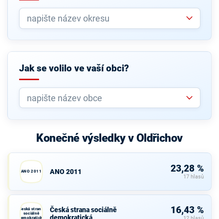
Jak se volilo ve vaší obci?
Konečné výsledky v Oldřichov
23,28 %
ANO 2011
ANO 2011
17 hlasů
16,43 %
Česká strana sociálně
Česká strana
sociálně
demokratická
demokratická
12 hlasů