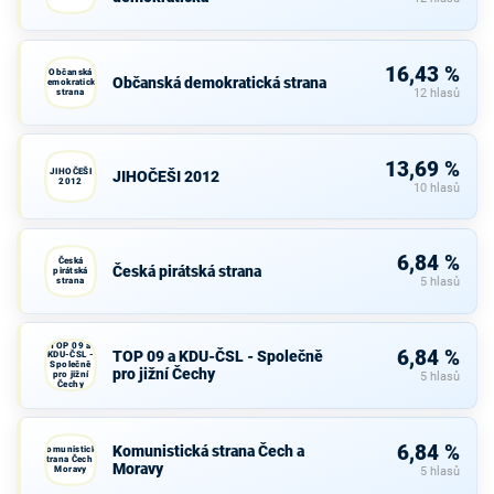
16,43 %
Občanská
Občanská demokratická strana
demokratická
strana
12 hlasů
13,69 %
JIHOČEŠI
JIHOČEŠI 2012
2012
10 hlasů
6,84 %
Česká
Česká pirátská strana
pirátská
strana
5 hlasů
TOP 09 a
6,84 %
TOP 09 a KDU-ČSL - Společně
KDU-ČSL -
Společně
pro jižní Čechy
pro jižní
5 hlasů
Čechy
6,84 %
Komunistická strana Čech a
Komunistická
strana Čech a
Moravy
Moravy
5 hlasů