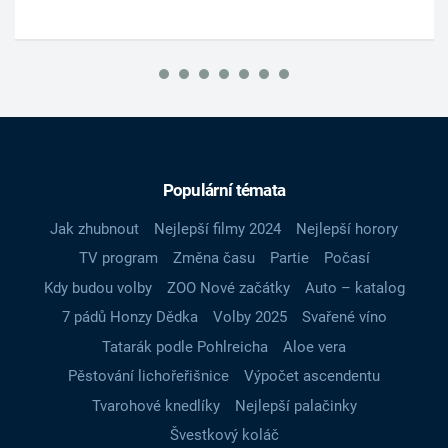
Populární témata
Jak zhubnout
Nejlepší filmy 2024
Nejlepší horory
TV program
Změna času
Partie
Počasí
Kdy budou volby
ZOO Nové začátky
Auto – katalog
7 pádů Honzy Dědka
Volby 2025
Svařené víno
Tatarák podle Pohlreicha
Aloe vera
Pěstování lichořeřišnice
Výpočet ascendentu
Tvarohové knedlíky
Nejlepší palačinky
Švestkový koláč