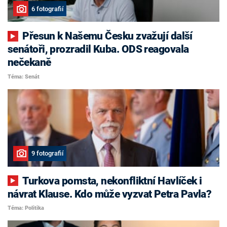
6 fotografií
Přesun k Našemu Česku zvažují další
senátoři, prozradil Kuba. ODS reagovala
nečekaně
Téma: Senát
9 fotografií
Turkova pomsta, nekonfliktní Havlíček i
návrat Klause. Kdo může vyzvat Petra Pavla?
Téma: Politika