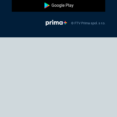
Google Play
© FTV Prima spol. s r.o.