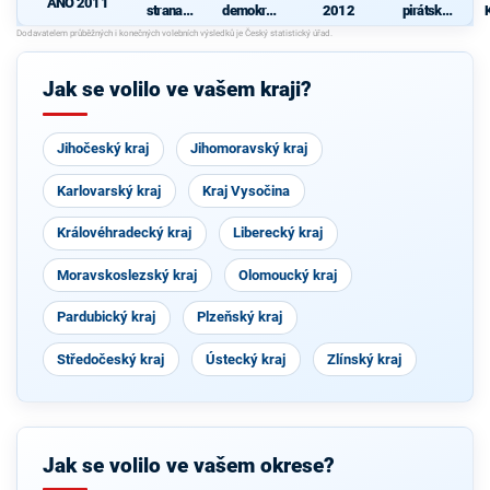
ANO 2011
strana
demokrati
2012
pirátská
sociálně
cká strana
strana
-
demokrati
cká
Jak se volilo ve vašem kraji?
Jihočeský kraj
Jihomoravský kraj
Karlovarský kraj
Kraj Vysočina
Královéhradecký kraj
Liberecký kraj
Moravskoslezský kraj
Olomoucký kraj
Pardubický kraj
Plzeňský kraj
Středočeský kraj
Ústecký kraj
Zlínský kraj
Jak se volilo ve vašem okrese?