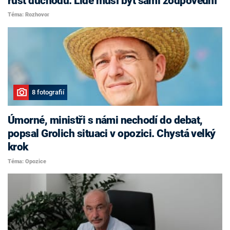
růst důchodů. Lidé musí být sami zodpovědní
Téma: Rozhovor
8 fotografií
Úmorné, ministři s námi nechodí do debat,
popsal Grolich situaci v opozici. Chystá velký
krok
Téma: Opozice