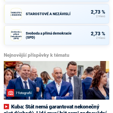
2,73 %
STAROSTOVÉ
STAROSTOVÉ A NEZÁVISLÍ
A NEZÁVISLÍ
2 hlasů
Svoboda a
2,73 %
Svoboda a přímá demokracie
přímá
demokracie
(SPD)
2 hlasů
(SPD)
Nejnovější příspěvky k tématu
7 fotografií
Kuba: Stát nemá garantovat nekonečný