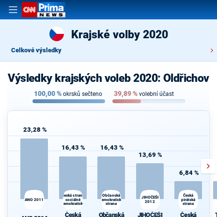
Krajské volby 2020
Celkové výsledky
Výsledky krajských voleb 2020: Oldřichov
100,00
%
39,89
%
okrsků sečteno
volební účast
23,28 %
16,43 %
16,43 %
13,69 %
6,84 %
Česká strana
Občanská
Česká
JIHOČEŠI
ANO 2011
sociálně
demokratická
pirátská
2012
demokratická
strana
strana
Česká
Občanská
JIHOČEŠI
Česká