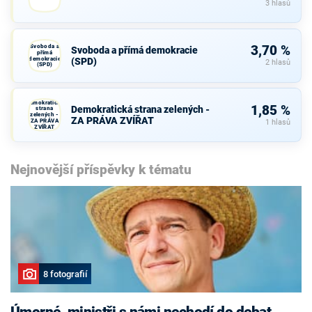
3 hlasů
Svoboda a
3,70 %
Svoboda a přímá demokracie
přímá
demokracie
(SPD)
2 hlasů
(SPD)
Demokratická
1,85 %
Demokratická strana zelených -
strana
zelených -
ZA PRÁVA ZVÍŘAT
ZA PRÁVA
1 hlasů
ZVÍŘAT
Nejnovější příspěvky k tématu
8 fotografií
Úmorné, ministři s námi nechodí do debat,