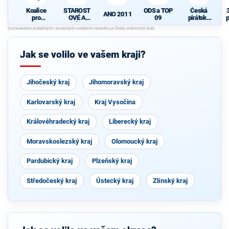
Koalice
STAROST
ODS a TOP
Česká
ANO 2011
pro
OVÉ A
09
pirátská
p
Pardubick
NEZÁVISL
strana
ý kraj
Í
P
Jak se volilo ve vašem kraji?
Jihočeský kraj
Jihomoravský kraj
Karlovarský kraj
Kraj Vysočina
Královéhradecký kraj
Liberecký kraj
Moravskoslezský kraj
Olomoucký kraj
Pardubický kraj
Plzeňský kraj
Středočeský kraj
Ústecký kraj
Zlínský kraj