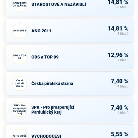
14,81 %
STAROSTOVÉ
STAROSTOVÉ A NEZÁVISLÍ
A NEZÁVISLÍ
8 hlasů
14,81 %
ANO 2011
ANO 2011
8 hlasů
12,96 %
ODS a TOP
ODS a TOP 09
09
7 hlasů
7,40 %
Česká
Česká pirátská strana
pirátská
strana
4 hlasů
3PK - Pro
7,40 %
3PK - Pro prosperující
prosperující
Pardubický
Pardubický kraj
4 hlasů
kraj
5,55 %
VÝCHODOČEŠI
VÝCHODOČEŠI