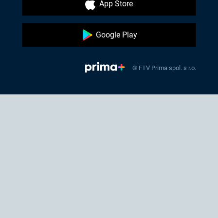
App Store
Google Play
© FTV Prima spol. s r.o.