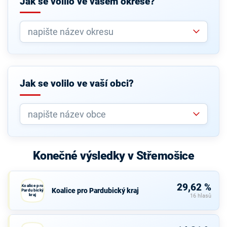
Jak se volilo ve vašem okrese?
Jak se volilo ve vaší obci?
Konečné výsledky v Střemošice
29,62 %
Koalice pro
Koalice pro Pardubický kraj
Pardubický
kraj
16 hlasů