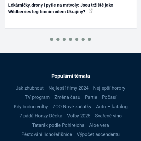
Lékárničky, drony i pytle na mrtvoly: Jsou tržiště jako
Wildberries legitimním cílem Ukrajiny?
Populární témata
Jak zhubnout
Nejlepší filmy 2024
Nejlepší horory
TV program
Změna času
Partie
Počasí
Kdy budou volby
ZOO Nové začátky
Auto – katalog
7 pádů Honzy Dědka
Volby 2025
Svařené víno
Tatarák podle Pohlreicha
Aloe vera
Pěstování lichořeřišnice
Výpočet ascendentu