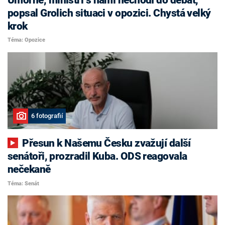
popsal Grolich situaci v opozici. Chystá velký
krok
Téma: Opozice
6 fotografií
Přesun k Našemu Česku zvažují další
senátoři, prozradil Kuba. ODS reagovala
nečekaně
Téma: Senát