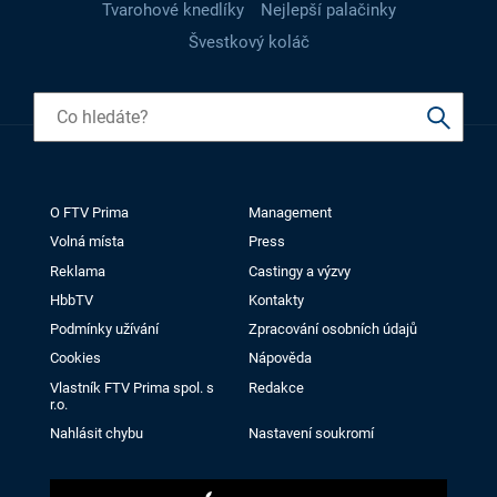
Tvarohové knedlíky
Nejlepší palačinky
Švestkový koláč
O FTV Prima
Management
Volná místa
Press
Reklama
Castingy a výzvy
HbbTV
Kontakty
Podmínky užívání
Zpracování osobních údajů
Cookies
Nápověda
Vlastník FTV Prima spol. s
Redakce
r.o.
Nahlásit chybu
Nastavení soukromí