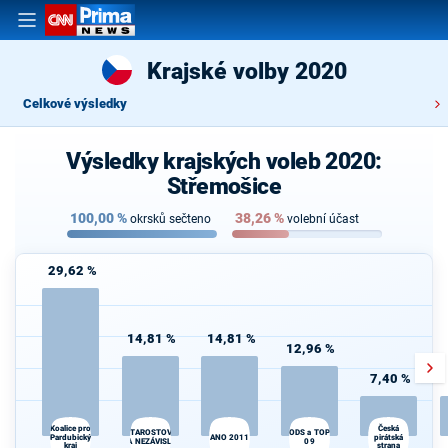
Krajské volby 2020
Celkové výsledky
Výsledky krajských voleb 2020:
Střemošice
100,00
%
38,26
%
okrsků sečteno
volební účast
29,62 %
14,81 %
14,81 %
12,96 %
7,40 %
Koalice pro
Česká
STAROSTOVÉ
ODS a TOP
Pardubický
ANO 2011
pirátská
A NEZÁVISLÍ
09
kraj
strana