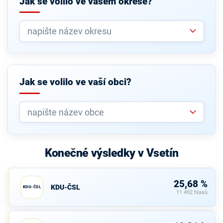
Jak se volilo ve vašem okrese?
Jak se volilo ve vaší obci?
Konečné výsledky v Vsetín
25,68 %
KDU-ČSL
KDU-ČSL
11 492 hlasů