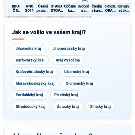
(SPD)
KDU-
ANO
Česká
STARO
Občans
Svobod
Česká
TRIKOL
Komuni
ČSL
2011
pirátská
STOVÉ
ká
a a
strana
ORA -
stická
strana
A
demokr
přímá
sociálně
SOUKR
strana
NEZÁVI
atická
demokr
demokr
OMNÍCI
Čech a
SLÍ
strana
acie
atická
-
Moravy
(SPD)
NEZÁVI
Jak se volilo ve vašem kraji?
SLÍ
Jihočeský kraj
Jihomoravský kraj
Karlovarský kraj
Kraj Vysočina
Královéhradecký kraj
Liberecký kraj
Moravskoslezský kraj
Olomoucký kraj
Pardubický kraj
Plzeňský kraj
Středočeský kraj
Ústecký kraj
Zlínský kraj