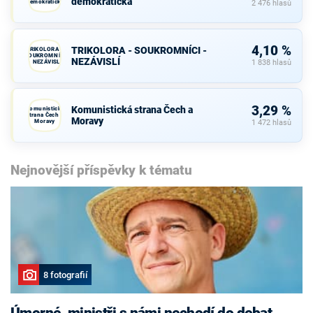
demokratická
demokratická
2 476 hlasů
4,10 %
TRIKOLORA - SOUKROMNÍCI -
TRIKOLORA -
SOUKROMNÍCI
NEZÁVISLÍ
- NEZÁVISLÍ
1 838 hlasů
3,29 %
Komunistická strana Čech a
Komunistická
strana Čech a
Moravy
Moravy
1 472 hlasů
Nejnovější příspěvky k tématu
8 fotografií
Úmorné, ministři s námi nechodí do debat,