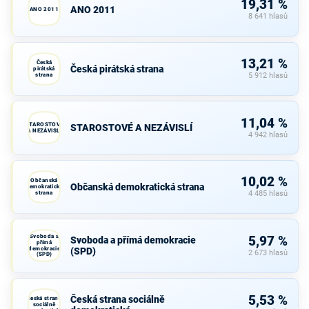
19,31 %
ANO 2011
ANO 2011
8 641 hlasů
13,21 %
Česká
Česká pirátská strana
pirátská
strana
5 912 hlasů
11,04 %
STAROSTOVÉ
STAROSTOVÉ A NEZÁVISLÍ
A NEZÁVISLÍ
4 942 hlasů
10,02 %
Občanská
Občanská demokratická strana
demokratická
strana
4 485 hlasů
Svoboda a
5,97 %
Svoboda a přímá demokracie
přímá
demokracie
(SPD)
2 673 hlasů
(SPD)
5,53 %
Česká strana sociálně
Česká strana
sociálně