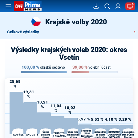
Krajské volby 2020
Celkové výsledky
Výsledky krajských voleb 2020: okres
Vsetín
100,00
%
39,00
%
okrsků sečteno
volební účast
25,68
%
19,31
%
13,21
11,04
%
10,02
%
%
5,97 %
5,53 %
4,10 %
3,29 %
Svoboda a
Česká
Občanská
Česká strana
TRIKOLORA -
Komunistická
STAROSTOVÉ
přímá
KDU-ČSL
ANO 2011
pirátská
demokratická
sociálně
SOUKROMNÍCI
strana Čech a
A NEZÁVISLÍ
demokracie
strana
strana
demokratická
- NEZÁVISLÍ
Moravy