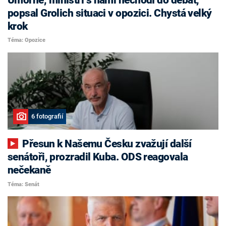
popsal Grolich situaci v opozici. Chystá velký
krok
Téma: Opozice
6 fotografií
Přesun k Našemu Česku zvažují další
senátoři, prozradil Kuba. ODS reagovala
nečekaně
Téma: Senát