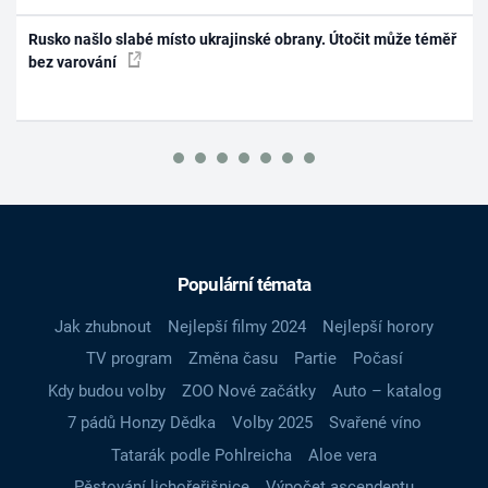
Rusko našlo slabé místo ukrajinské obrany. Útočit může téměř
bez varování
Populární témata
Jak zhubnout
Nejlepší filmy 2024
Nejlepší horory
TV program
Změna času
Partie
Počasí
Kdy budou volby
ZOO Nové začátky
Auto – katalog
7 pádů Honzy Dědka
Volby 2025
Svařené víno
Tatarák podle Pohlreicha
Aloe vera
Pěstování lichořeřišnice
Výpočet ascendentu