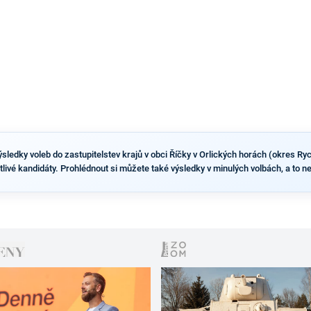
sledky voleb do zastupitelstev krajů v obci Říčky v Orlických horách (okres Ry
otlivé kandidáty. Prohlédnout si můžete také výsledky v minulých volbách, a to ne