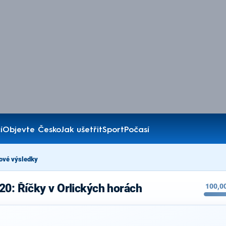
í
Objevte Česko
Jak ušetřit
Sport
Počasí
ové výsledky
20: Říčky v Orlických horách
100,0