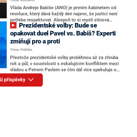
Téma: Rozhovor
Motoristy Filip Turek. Politolog Jan Kubáček nicméně
o případné kandidatuře kohokoliv ze zmíněné trojice
Vláda Andreje Babiše (ANO) je prvním kabinetem od
značně pochybuje. Podle něj současná koalice dosud
revoluce, který dává každý den najevo, že justici není
nemá osobu, která by Pavlovi mohla konkurovat.
potřeba respektovat. Alespoň to si myslí stínová
Prezidentské volby: Bude se
ministryně spravedlnosti ODS Eva Decroix. V
rozhovoru pro CNN Prima NEWS si nebrala servítky
opakovat duel Pavel vs. Babiš? Experti
ohledně politického výkonu svého nástupce Jeronýma
zmiňují pro a proti
Tejce (za ANO) či vládní zmocněnkyně pro lidská
Téma: Politika
práva Taťány Malé (ANO). Označením „svoloč“ na
adresu vlády prý byla ještě hodná. Decroix se také
Přestože prezidentské volby proběhnou až za zhruba
vrátila k volební porážce koalice Spolu či promluvila o
rok a půl, v souvislosti s eskalujícím konfliktem mezi
hnutí Naše Česko Martina Kuby.
vládou a Petrem Pavlem se čím dál více spekuluje o
tom, koho by do bitvy o Hrad mohla vyslat současná
ší příspěvky
koalice. Někteří političtí komentátoři znovu vytahují
jméno premiéra Andreje Babiše (ANO). Jak moc je
pravděpodobné, že se v prezidentských volbách 2028
bude znovu opakovat souboj z roku 2023?