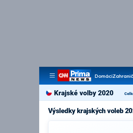
Domácí
Zahranič
Pořady
Krajské volby 2020
Celk
Výsledky krajských voleb 20