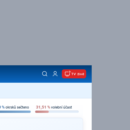
TV živě
0
%
31,51
%
okrsků sečteno
volební účast