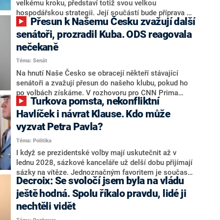
velkému kroku, představí totiž svou velkou
hospodářskou strategii. Její součástí bude příprava na
Přesun k Našemu Česku zvažují další
stárnutí populace, řekl ve středu na setkání s novináři
nový předseda lidovců Jan Grolich. Ten zároveň v
senátoři, prozradil Kuba. ODS reagovala
senátních volbách kandiduje ve Vyškově. Popsal i
nečekaně
aktivitu opozice, o níž vládní strany nebo političtí
Téma: Senát
komentátoři mluví jako o slabé a v defenzivě. „Je to
úmorná práce upozorňovat na chyby vlády. Ministři s
Na hnutí Naše Česko se obracejí někteří stávající
námi navíc nechodí do debat. Chceme ale ukazovat
senátoři a zvažují přesun do našeho klubu, pokud ho
svoje témata,“ odpověděl Grolich na dotaz CNN Prima
po volbách získáme. V rozhovoru pro CNN Prima
Turkova pomsta, nekonfliktní
NEWS.
NEWS to řekl zakladatel hnutí a jihočeský hejtman
Martin Kuba. Konkrétní nebyl, ale získat by takto mohl
Havlíček i návrat Klause. Kdo může
například senátora Zdeňka Hrabu, který je dnes
vyzvat Petra Pavla?
součástí klubu ODS a TOP 09. Hraba to na dotaz
Téma: Politika
redakce nevyloučil. Předseda klubu senátorů ODS
Zdeněk Nytra redakci řekl, že počítá s odchodem
I když se prezidentské volby mají uskutečnit až v
některých senátorů z klubu a že Naše Česko není
lednu 2028, sázkové kanceláře už delší dobu přijímají
nepřítel, ale soupeř.
sázky na vítěze. Jednoznačným favoritem je současná
Decroix: Se svoločí jsem byla na vládu
hlava státu Petr Pavel. Daleko za ním pak bookmakeři
zmiňují dva výrazné politiky ANO, tedy premiéra
ještě hodná. Spolu říkalo pravdu, lidé ji
Andreje Babiše a ministra průmyslu Karla Havlíčka.
nechtěli vidět
Oblíbeným tipem samotných sázkařů je poslanec za