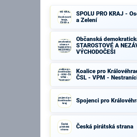
SPOLU
PRO KRAJ
SPOLU PRO KRAJ - Oso
-
Osobnosti
a Zelení
kraje,
ČSSD a
Zelení
Občanská demokratická
Občanská
demokratická
STAROSTOVÉ A NEZÁV
strana +
STAROSTOVÉ
A NEZÁVISLÍ a
VÝCHODOČEŠI
VÝCHODOČEŠI
Koalice pro
Koalice pro Královéhra
Královéhradecký
kraj - KDU-ČSL -
ČSL - VPM - Nestraníc
VPM -
Nestraníci
Spojenci pro
Spojenci pro Královéhr
Královéhradecký
kraj
Česká
Česká pirátská strana
pirátská
strana