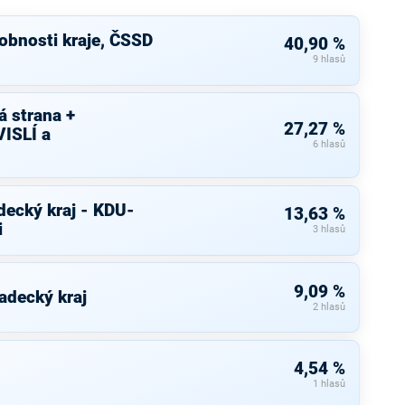
bnosti kraje, ČSSD
40,90 %
9 hlasů
 strana +
27,27 %
ISLÍ a
6 hlasů
decký kraj - KDU-
13,63 %
i
3 hlasů
9,09 %
adecký kraj
2 hlasů
4,54 %
1 hlasů