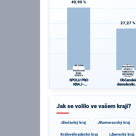
40,90 %
27,27 %
SPOLU
Občanská
PRO KRAJ
demokratická
-
strana +
Osobnosti
STAROSTOVÉ
kraje,
A NEZÁVISLÍ a
ČSSD a
VÝCHODOČEŠ
Zelení
SPOLU PRO
Občanská
KRAJ -
demokratic
Osobnosti
strana +
kraje, ČSSD a
STAROSTO
Zelení
A NEZÁVIS
a
Jak se volilo ve vašem kraji?
VÝCHODO
ŠI
Jihočeský kraj
Jihomoravský kraj
Královéhradecký kraj
Liberecký kraj