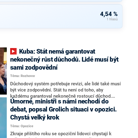
4,54 %
1 hlasů
Kuba: Stát nemá garantovat
nekonečný růst důchodů. Lidé musí být
sami zodpovědní
Téma: Rozhovor
Důchodový systém potřebuje revizi, ale lidé také musí
být více zodpovědní. Stát tu není od toho, aby
každému garantoval nekonečně rostoucí důchod.
Úmorné, ministři s námi nechodí do
Chybí tu nový systém a my ho představíme,řekl
hejtman Jihočeského kraje a předseda hnutí Naše
debat, popsal Grolich situaci v opozici.
Česko Martin Kuba v rozhovoru pro CNN Prima NEWS.
Chystá velký krok
V čele státu pak podle něj nemůže být člověk, který by
Téma: Opozice
střetem zájmů omezoval čerpání financí a rozvoj,
dodal. Řešení u Andreje Babiše ale hodnotit nechtěl.
Zkraje příštího roku se opoziční lidovci chystají k