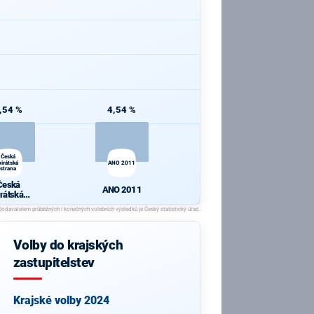
,54 %
4,54 %
Česká
pirátská
ANO 2011
strana
Česká
ANO 2011
irátská
strana
Volby do krajských
zastupitelstev
Krajské volby 2024