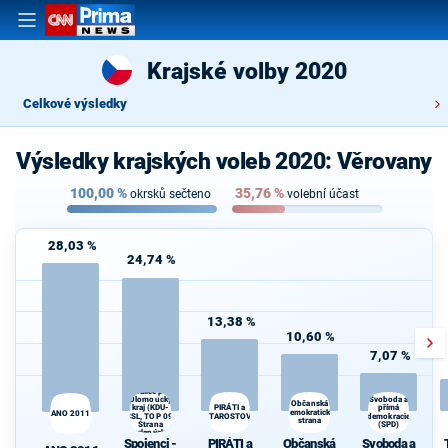
Krajské volby 2020
Celkové výsledky
Výsledky krajských voleb 2020: Věrovany
100,00
%
35,76
%
okrsků sečteno
volební účast
28,03 %
24,74 %
13,38 %
10,60 %
7,07 %
Spojenci -
Koalice pro
Olomoucký
Svoboda a
Občanská
PIRÁTI a
přímá
kraj (KDU-
demokratická
ANO 2011
ČSL, TOP 09,
STAROSTOVÉ
demokracie
strana
Strana
(SPD)
zelených,
Spojenci -
PIRÁTI a
Občanská
Svoboda a
ProOlomouc)