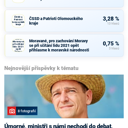
ČSSD a
3,28 %
ČSSD a Patrioti Olomouckého
Patrioti
Olomouckého
kraje
13 hlasů
kraje
Moravané,
pro
zachování
Moravané, pro zachování Moravy
Moravy se
0,75 %
při sčítání
se při sčítání lidu 2021 opět
lidu 2021
3 hlasů
opět
přihlasme k moravské národnosti
přihlasme
k moravské
národnosti
Nejnovější příspěvky k tématu
8 fotografií
Úmorné, ministři s námi nechodí do debat,