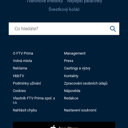
Tvarohové knedlíky
Nejlepší palačinky
Švestkový koláč
O FTV Prima
Management
Volná místa
Press
Reklama
Castingy a výzvy
HbbTV
Kontakty
Podmínky užívání
Zpracování osobních údajů
Cookies
Nápověda
Vlastník FTV Prima spol. s
Redakce
r.o.
Nahlásit chybu
Nastavení soukromí