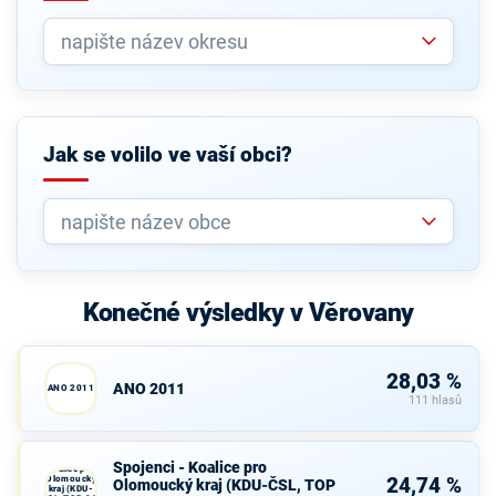
Jak se volilo ve vaší obci?
Konečné výsledky v Věrovany
28,03 %
ANO 2011
ANO 2011
111 hlasů
Spojenci -
Spojenci - Koalice pro
Koalice pro
Olomoucký
24,74 %
Olomoucký kraj (KDU-ČSL, TOP
kraj (KDU-