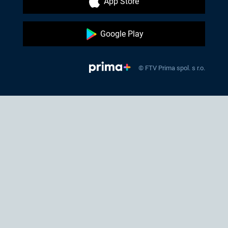
App Store
Google Play
© FTV Prima spol. s r.o.