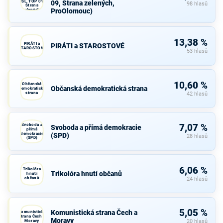
ČSL, TOP 09,
09, Strana zelených,
98 hlasů
Strana
ProOlomouc)
zelených,
ProOlomouc)
13,38 %
PIRÁTI a
PIRÁTI a STAROSTOVÉ
STAROSTOVÉ
53 hlasů
10,60 %
Občanská
Občanská demokratická strana
demokratická
strana
42 hlasů
Svoboda a
7,07 %
Svoboda a přímá demokracie
přímá
demokracie
(SPD)
28 hlasů
(SPD)
6,06 %
Trikolóra
Trikolóra hnutí občanů
hnutí
občanů
24 hlasů
5,05 %
Komunistická strana Čech a
Komunistická
strana Čech a
Moravy
Moravy
20 hlasů