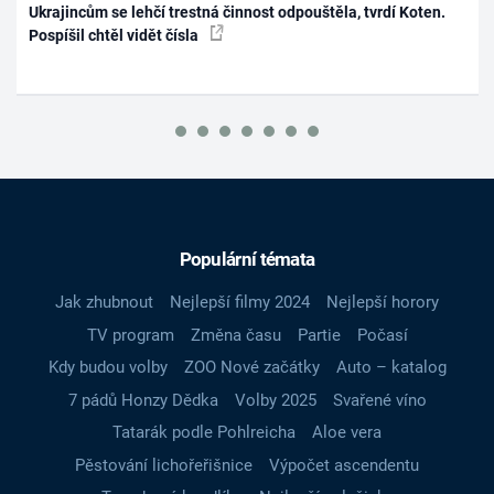
Ukrajincům se lehčí trestná činnost odpouštěla, tvrdí Koten.
Pospíšil chtěl vidět čísla
Populární témata
Jak zhubnout
Nejlepší filmy 2024
Nejlepší horory
TV program
Změna času
Partie
Počasí
Kdy budou volby
ZOO Nové začátky
Auto – katalog
7 pádů Honzy Dědka
Volby 2025
Svařené víno
Tatarák podle Pohlreicha
Aloe vera
Pěstování lichořeřišnice
Výpočet ascendentu