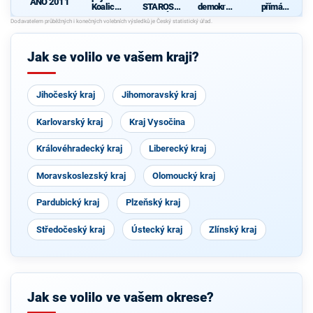
ANO 2011
Koalice
STAROST
demokrati
přímá
pro
OVÉ
cká strana
demokraci
Olomouck
e (SPD)
ý kraj
(KDU-
Jak se volilo ve vašem kraji?
ČSL, TOP
09, Strana
zelených,
ProOlomo
Jihočeský kraj
uc)
Jihomoravský kraj
Karlovarský kraj
Kraj Vysočina
Královéhradecký kraj
Liberecký kraj
Moravskoslezský kraj
Olomoucký kraj
Pardubický kraj
Plzeňský kraj
Středočeský kraj
Ústecký kraj
Zlínský kraj
Jak se volilo ve vašem okrese?