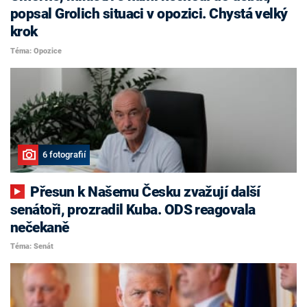
popsal Grolich situaci v opozici. Chystá velký
krok
Téma: Opozice
6 fotografií
Přesun k Našemu Česku zvažují další
senátoři, prozradil Kuba. ODS reagovala
nečekaně
Téma: Senát