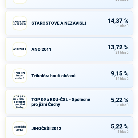
14,37 %
STAROSTOVÉ
STAROSTOVÉ A NEZÁVISLÍ
A NEZÁVISLÍ
22 hlasů
13,72 %
ANO 2011
ANO 2011
21 hlasů
9,15 %
Trikolóra
Trikolóra hnutí občanů
hnutí
občanů
14 hlasů
TOP 09 a
5,22 %
TOP 09 a KDU-ČSL - Společně
KDU-ČSL -
Společně
pro jižní Čechy
pro jižní
8 hlasů
Čechy
5,22 %
JIHOČEŠI
JIHOČEŠI 2012
2012
8 hlasů