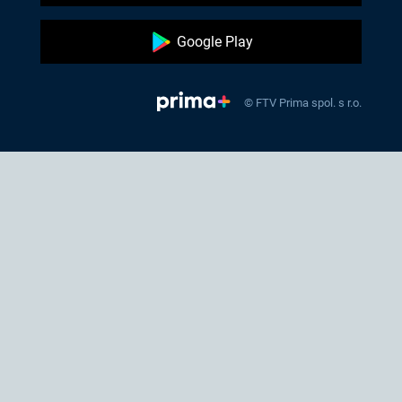
Google Play
© FTV Prima spol. s r.o.