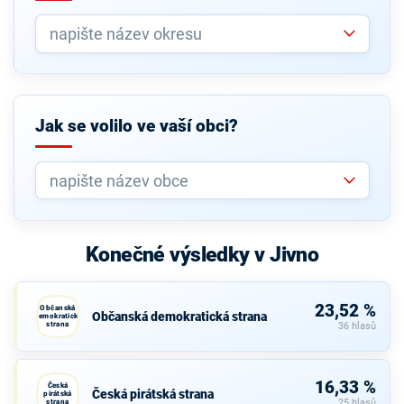
Jak se volilo ve vaší obci?
Konečné výsledky v Jivno
23,52 %
Občanská
Občanská demokratická strana
demokratická
strana
36 hlasů
16,33 %
Česká
Česká pirátská strana
pirátská
strana
25 hlasů