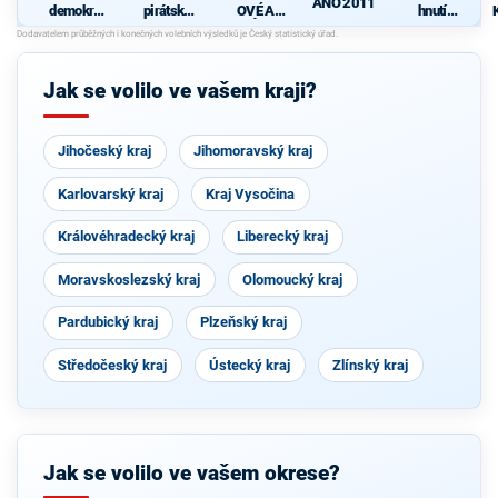
ANO 2011
demokrati
pirátská
OVÉ A
hnutí
cká strana
strana
NEZÁVISL
občanů
-
Í
Jak se volilo ve vašem kraji?
Jihočeský kraj
Jihomoravský kraj
Karlovarský kraj
Kraj Vysočina
Královéhradecký kraj
Liberecký kraj
Moravskoslezský kraj
Olomoucký kraj
Pardubický kraj
Plzeňský kraj
Středočeský kraj
Ústecký kraj
Zlínský kraj
Jak se volilo ve vašem okrese?