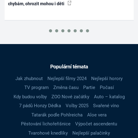
chybám, ohrozit mohou i děti
Populární témata
Jak zhubnout
Nejlepší filmy 2024
Nejlepší horory
TV program
Změna času
Partie
Počasí
Kdy budou volby
ZOO Nové začátky
Auto – katalog
7 pádů Honzy Dědka
Volby 2025
Svařené víno
Tatarák podle Pohlreicha
Aloe vera
Pěstování lichořeřišnice
Výpočet ascendentu
Tvarohové knedlíky
Nejlepší palačinky