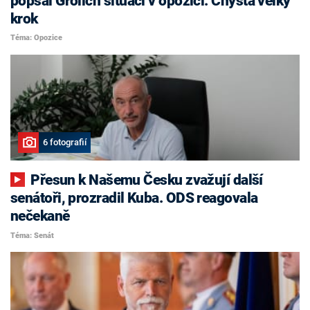
popsal Grolich situaci v opozici. Chystá velký
krok
Téma: Opozice
6 fotografií
Přesun k Našemu Česku zvažují další
senátoři, prozradil Kuba. ODS reagovala
nečekaně
Téma: Senát