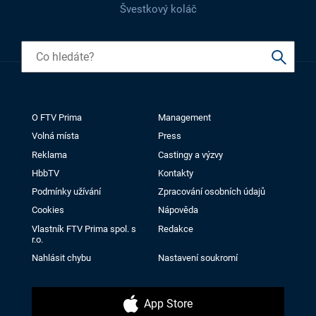
Švestkový koláč
O FTV Prima
Management
Volná místa
Press
Reklama
Castingy a výzvy
HbbTV
Kontakty
Podmínky užívání
Zpracování osobních údajů
Cookies
Nápověda
Vlastník FTV Prima spol. s
Redakce
r.o.
Nahlásit chybu
Nastavení soukromí
App Store