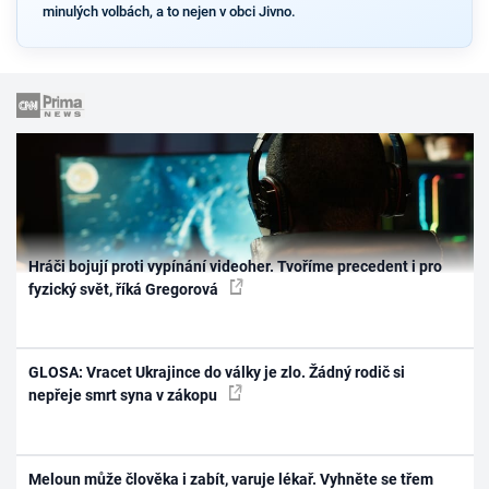
minulých volbách, a to nejen v obci Jivno.
Hráči bojují proti vypínání videoher. Tvoříme precedent i pro
fyzický svět, říká Gregorová
GLOSA: Vracet Ukrajince do války je zlo. Žádný rodič si
nepřeje smrt syna v zákopu
Meloun může člověka i zabít, varuje lékař. Vyhněte se třem