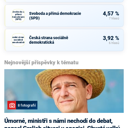
Svoboda a
4,57 %
Svoboda a přímá demokracie
přímá
demokracie
(SPD)
7 hlasů
(SPD)
3,92 %
Česká strana sociálně
Česká strana
sociálně
demokratická
demokratická
6 hlasů
Nejnovější příspěvky k tématu
8 fotografií
Úmorné, ministři s námi nechodí do debat,