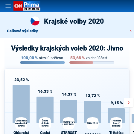
Krajské volby 2020
Celkové výsledky
Výsledky krajských voleb 2020: Jivno
100,00
%
53,68
%
okrsků sečteno
volební účast
23,52 %
16,33 %
14,37 %
13,72 %
9,15 %
Česká
Občanská
Trikolóra
STAROSTOVÉ
demokratická
pirátská
ANO 2011
hnutí
A NEZÁVISLÍ
strana
strana
občanů
Občanská
Česká
STAROST
Trikolóra