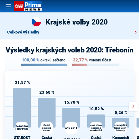
Krajské volby 2020
Celkové výsledky
Výsledky krajských voleb 2020: Třebonín
100,00
%
32,77
%
okrsků sečteno
volební účast
31,57 %
23,68 %
15,78 %
10,52 %
5,26 %
Česká
Česká strana
Komunistická
STAROSTOVÉ
pirátská
ANO 2011
sociálně
strana Čech a
A NEZÁVISLÍ
strana
demokratická
Moravy
STAROST
Česká
Česká
Komunisti
S