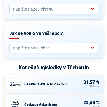
Jak se volilo ve vaší obci?
Konečné výsledky v Třebonín
31,57 %
STAROSTOVÉ
STAROSTOVÉ A NEZÁVISLÍ
A NEZÁVISLÍ
12 hlasů
23,68 %
Česká
Česká pirátská strana
pirátská
strana
9 hlasů