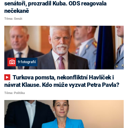
senátoři, prozradil Kuba. ODS reagovala
nečekaně
Téma: Senát
9 fotografií
Turkova pomsta, nekonfliktní Havlíček i
návrat Klause. Kdo může vyzvat Petra Pavla?
Téma: Politika