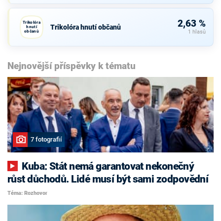
2,63 %
Trikolóra
Trikolóra hnutí občanů
hnutí
občanů
1 hlasů
Nejnovější příspěvky k tématu
7 fotografií
Kuba: Stát nemá garantovat nekonečný
růst důchodů. Lidé musí být sami zodpovědní
Téma: Rozhovor