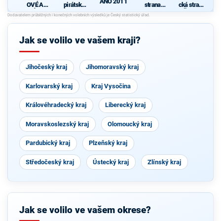
ANO 2011
OVÉ A
pirátská
strana
cká strana
NEZÁVISL
strana
sociálně
Čech a
d
Í
demokrati
Moravy
cká
Jak se volilo ve vašem kraji?
Jihočeský kraj
Jihomoravský kraj
Karlovarský kraj
Kraj Vysočina
Královéhradecký kraj
Liberecký kraj
Moravskoslezský kraj
Olomoucký kraj
Pardubický kraj
Plzeňský kraj
Středočeský kraj
Ústecký kraj
Zlínský kraj
Jak se volilo ve vašem okrese?