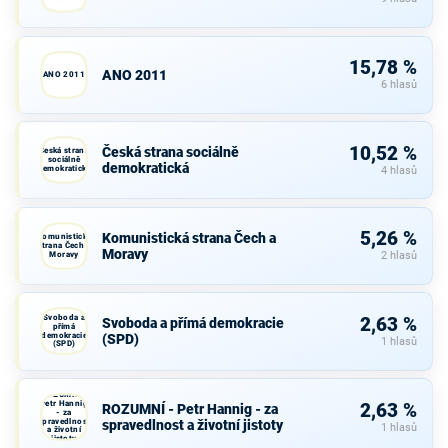
15,78 %
ANO 2011
ANO 2011
6 hlasů
10,52 %
Česká strana sociálně
Česká strana
sociálně
demokratická
demokratická
4 hlasů
5,26 %
Komunistická strana Čech a
Komunistická
strana Čech a
Moravy
Moravy
2 hlasů
Svoboda a
2,63 %
Svoboda a přímá demokracie
přímá
demokracie
(SPD)
1 hlasů
(SPD)
ROZUMNÍ -
Petr Hannig
2,63 %
ROZUMNÍ - Petr Hannig - za
- za
spravedlnost
spravedlnost a životní jistoty
1 hlasů
a životní
jistoty