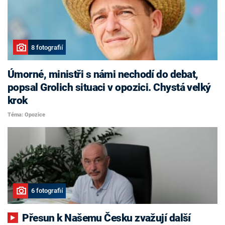
8 fotografií
Úmorné, ministři s námi nechodí do debat,
popsal Grolich situaci v opozici. Chystá velký
krok
Téma: Opozice
6 fotografií
Přesun k Našemu Česku zvažují další