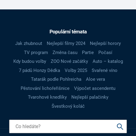
Populární témata
Jak zhubnout
Nejlepší filmy 2024
Nejlepší horory
TV program
Změna času
Partie
Počasí
Kdy budou volby
ZOO Nové začátky
Auto – katalog
7 pádů Honzy Dědka
Volby 2025
Svařené víno
Tatarák podle Pohlreicha
Aloe vera
Pěstování lichořeřišnice
Výpočet ascendentu
Tvarohové knedlíky
Nejlepší palačinky
Švestkový koláč