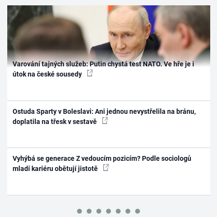
Varování tajných služeb: Putin chystá test NATO. Ve hře je i
útok na české sousedy
Ostuda Sparty v Boleslavi: Ani jednou nevystřelila na bránu,
doplatila na třesk v sestavě
Vyhýbá se generace Z vedoucím pozicím? Podle sociologů
mladí kariéru obětují jistotě