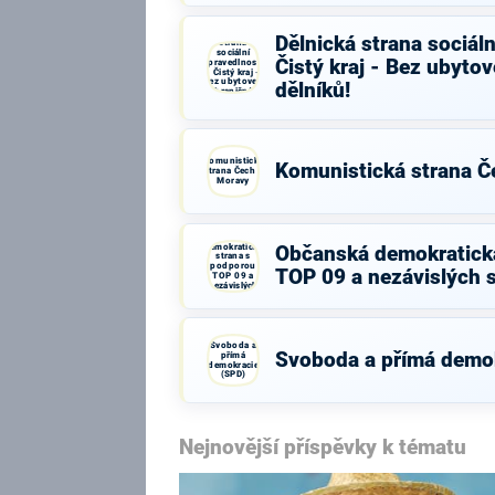
Dělnická
Dělnická strana sociáln
strana
sociální
Čistý kraj - Bez ubyto
spravedlnosti
- Čistý kraj -
Bez ubytoven
dělníků!
zahraničních
dělníků!
Komunistická
Komunistická strana Č
strana Čech a
Moravy
Občanská
demokratická
Občanská demokratick
strana s
podporou
TOP 09 a nezávislých 
TOP 09 a
nezávislých
starostů
Svoboda a
Svoboda a přímá demo
přímá
demokracie
(SPD)
Nejnovější příspěvky k tématu