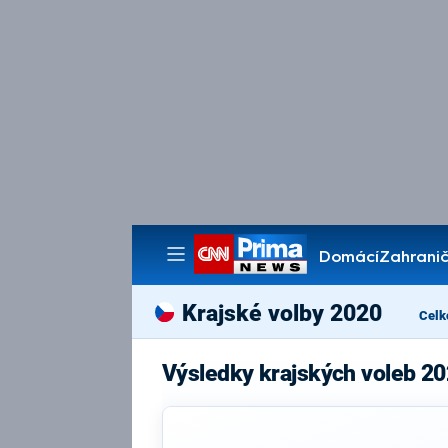
Domácí
Zahranič
Pořady
Krajské volby 2020
Celk
Výsledky krajských voleb 2