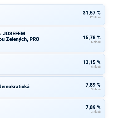
31,57 %
12 hlasů
s JOSEFEM
15,78 %
u Zelených, PRO
6 hlasů
13,15 %
5 hlasů
7,89 %
 demokratická
3 hlasů
7,89 %
3 hlasů