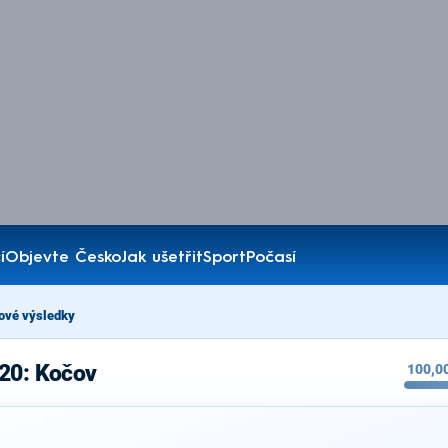
í
Objevte Česko
Jak ušetřit
Sport
Počasí
ové výsledky
020: Kočov
100,0