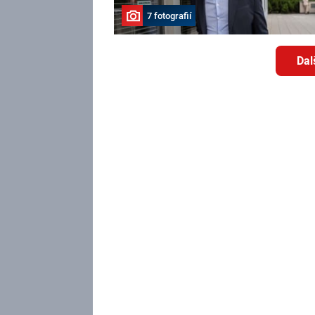
7 fotografií
Dal