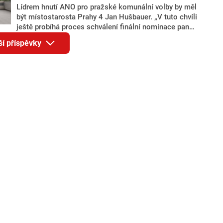
Lídrem hnutí ANO pro pražské komunální volby by měl
být místostarosta Prahy 4 Jan Hušbauer. „V tuto chvíli
ještě probíhá proces schválení finální nominace pana
Jana Hušbauera Výborem hnutí ANO,“ uvedl pro
ší příspěvky
redakci místopředseda pražského ANO Martin
Benkovič. O Hušbauerovi se spekulovalo jako o
náhradníkovi v čele pražské kandidátky poté, co
rezignoval po sérii nejasností v majetkových
přiznáních a pořizování bytů Ondřej Prokop. Zároveň
ale stále není jasné, kdo bude za ANO kandidovat ve
dvou ze tří pražských obvodů do horní komory
parlamentu. ANO má v Praze dlouhodobě horší
výsledky než ve zbytku republiky.