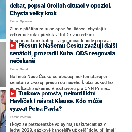
debat, popsal Grolich situaci v opozici.
Chystá velký krok
Téma: Opozice
Zkraje příštího roku se opoziční lidovci chystají k
velkému kroku, představí totiž svou velkou
hospodářskou strategii. Její součástí bude příprava na
Přesun k Našemu Česku zvažují další
stárnutí populace, řekl ve středu na setkání s novináři
nový předseda lidovců Jan Grolich. Ten zároveň v
senátoři, prozradil Kuba. ODS reagovala
senátních volbách kandiduje ve Vyškově. Popsal i
nečekaně
aktivitu opozice, o níž vládní strany nebo političtí
Téma: Senát
komentátoři mluví jako o slabé a v defenzivě. „Je to
úmorná práce upozorňovat na chyby vlády. Ministři s
Na hnutí Naše Česko se obracejí někteří stávající
námi navíc nechodí do debat. Chceme ale ukazovat
senátoři a zvažují přesun do našeho klubu, pokud ho
svoje témata,“ odpověděl Grolich na dotaz CNN Prima
po volbách získáme. V rozhovoru pro CNN Prima
Turkova pomsta, nekonfliktní
NEWS.
NEWS to řekl zakladatel hnutí a jihočeský hejtman
Martin Kuba. Konkrétní nebyl, ale získat by takto mohl
Havlíček i návrat Klause. Kdo může
například senátora Zdeňka Hrabu, který je dnes
vyzvat Petra Pavla?
součástí klubu ODS a TOP 09. Hraba to na dotaz
Téma: Politika
redakce nevyloučil. Předseda klubu senátorů ODS
Zdeněk Nytra redakci řekl, že počítá s odchodem
I když se prezidentské volby mají uskutečnit až v
některých senátorů z klubu a že Naše Česko není
lednu 2028, sázkové kanceláře už delší dobu přijímají