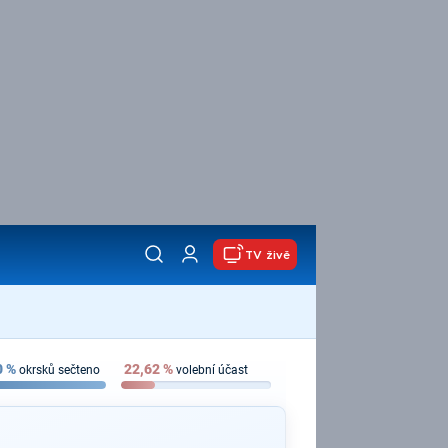
TV živě
0
%
22,62
%
okrsků sečteno
volební účast