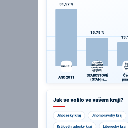
31,57 %
15,78 %
13,
STAROSTOVÉ
(STAN) s
JOSEFEM
Če
BERNARDEM
ANO 2011
pir
a podporou
st
Zelených,
PRO Plzeň a
STAROSTOVÉ
Če
Idealistů
ANO 2011
(STAN) s
pir
JOSEFEM
st
BERNARDEM
a podporou
Zelených,
Jak se volilo ve vašem kraji?
PRO Plzeň a
Idealistů
Jihočeský kraj
Jihomoravský kraj
Královéhradecký kraj
Liberecký kraj