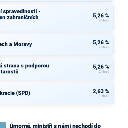
í spravedlnosti -
5,26 %
ven zahraničních
2 hlasů
5,26 %
ech a Moravy
2 hlasů
á strana s podporou
5,26 %
starostů
2 hlasů
2,63 %
kracie (SPD)
1 hlasů
Úmorné, ministři s námi nechodí do