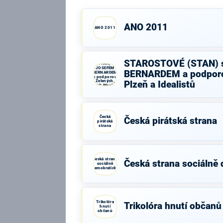
ANO 2011
ANO 2011
STAROSTOVÉ
STAROSTOVÉ (STAN) 
(STAN) s
JOSEFEM
BERNARDEM a podporo
BERNARDEM
a podporou
Zelených,
Plzeň a Idealistů
PRO Plzeň a
Idealistů
Česká
Česká pirátská strana
pirátská
strana
Česká strana
Česká strana sociálně
sociálně
demokratická
Trikolóra
Trikolóra hnutí občanů
hnutí
občanů