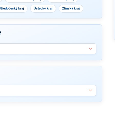
Středočeský kraj
Ústecký kraj
Zlínský kraj
?