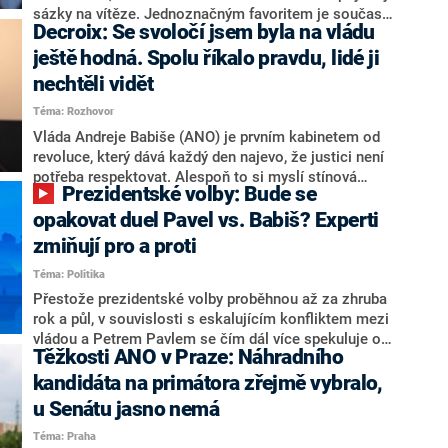
nepřítel, ale soupeř.
sázky na vítěze. Jednoznačným favoritem je současná
Decroix: Se svoločí jsem byla na vládu
hlava státu Petr Pavel. Daleko za ním pak bookmakeři
zmiňují dva výrazné politiky ANO, tedy premiéra
ještě hodná. Spolu říkalo pravdu, lidé ji
Andreje Babiše a ministra průmyslu Karla Havlíčka.
nechtěli vidět
Oblíbeným tipem samotných sázkařů je poslanec za
Téma: Rozhovor
Motoristy Filip Turek. Politolog Jan Kubáček nicméně
o případné kandidatuře kohokoliv ze zmíněné trojice
Vláda Andreje Babiše (ANO) je prvním kabinetem od
značně pochybuje. Podle něj současná koalice dosud
revoluce, který dává každý den najevo, že justici není
nemá osobu, která by Pavlovi mohla konkurovat.
potřeba respektovat. Alespoň to si myslí stínová
Prezidentské volby: Bude se
ministryně spravedlnosti ODS Eva Decroix. V
rozhovoru pro CNN Prima NEWS si nebrala servítky
opakovat duel Pavel vs. Babiš? Experti
ohledně politického výkonu svého nástupce Jeronýma
zmiňují pro a proti
Tejce (za ANO) či vládní zmocněnkyně pro lidská
Téma: Politika
práva Taťány Malé (ANO). Označením „svoloč“ na
adresu vlády prý byla ještě hodná. Decroix se také
Přestože prezidentské volby proběhnou až za zhruba
vrátila k volební porážce koalice Spolu či promluvila o
rok a půl, v souvislosti s eskalujícím konfliktem mezi
hnutí Naše Česko Martina Kuby.
vládou a Petrem Pavlem se čím dál více spekuluje o
Těžkosti ANO v Praze: Náhradního
tom, koho by do bitvy o Hrad mohla vyslat současná
koalice. Někteří političtí komentátoři znovu vytahují
kandidáta na primátora zřejmě vybralo,
jméno premiéra Andreje Babiše (ANO). Jak moc je
u Senátu jasno nemá
pravděpodobné, že se v prezidentských volbách 2028
Téma: Praha
bude znovu opakovat souboj z roku 2023?