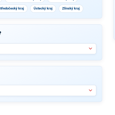
Středočeský kraj
Ústecký kraj
Zlínský kraj
?