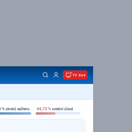
TV živě
0
%
44,73
%
okrsků sečteno
volební účast