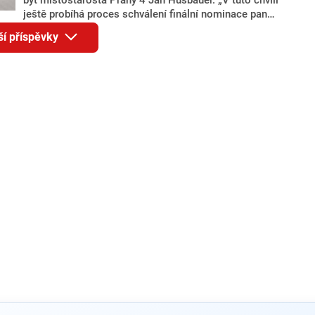
ještě probíhá proces schválení finální nominace pana
Jana Hušbauera Výborem hnutí ANO,“ uvedl pro
ší příspěvky
redakci místopředseda pražského ANO Martin
Benkovič. O Hušbauerovi se spekulovalo jako o
náhradníkovi v čele pražské kandidátky poté, co
rezignoval po sérii nejasností v majetkových
přiznáních a pořizování bytů Ondřej Prokop. Zároveň
ale stále není jasné, kdo bude za ANO kandidovat ve
dvou ze tří pražských obvodů do horní komory
parlamentu. ANO má v Praze dlouhodobě horší
výsledky než ve zbytku republiky.