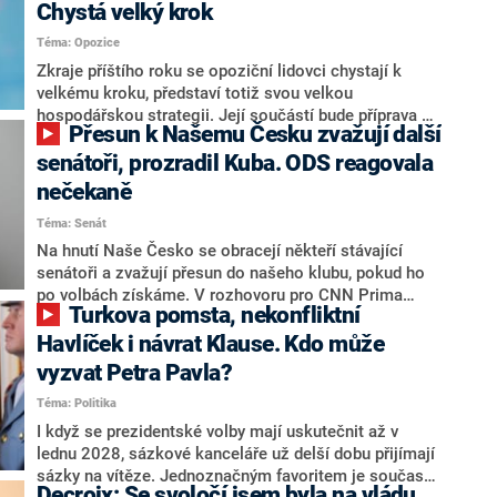
Chystá velký krok
Téma: Opozice
Zkraje příštího roku se opoziční lidovci chystají k
velkému kroku, představí totiž svou velkou
hospodářskou strategii. Její součástí bude příprava na
Přesun k Našemu Česku zvažují další
stárnutí populace, řekl ve středu na setkání s novináři
nový předseda lidovců Jan Grolich. Ten zároveň v
senátoři, prozradil Kuba. ODS reagovala
senátních volbách kandiduje ve Vyškově. Popsal i
nečekaně
aktivitu opozice, o níž vládní strany nebo političtí
Téma: Senát
komentátoři mluví jako o slabé a v defenzivě. „Je to
úmorná práce upozorňovat na chyby vlády. Ministři s
Na hnutí Naše Česko se obracejí někteří stávající
námi navíc nechodí do debat. Chceme ale ukazovat
senátoři a zvažují přesun do našeho klubu, pokud ho
svoje témata,“ odpověděl Grolich na dotaz CNN Prima
po volbách získáme. V rozhovoru pro CNN Prima
Turkova pomsta, nekonfliktní
NEWS.
NEWS to řekl zakladatel hnutí a jihočeský hejtman
Martin Kuba. Konkrétní nebyl, ale získat by takto mohl
Havlíček i návrat Klause. Kdo může
například senátora Zdeňka Hrabu, který je dnes
vyzvat Petra Pavla?
součástí klubu ODS a TOP 09. Hraba to na dotaz
Téma: Politika
redakce nevyloučil. Předseda klubu senátorů ODS
Zdeněk Nytra redakci řekl, že počítá s odchodem
I když se prezidentské volby mají uskutečnit až v
některých senátorů z klubu a že Naše Česko není
lednu 2028, sázkové kanceláře už delší dobu přijímají
nepřítel, ale soupeř.
sázky na vítěze. Jednoznačným favoritem je současná
Decroix: Se svoločí jsem byla na vládu