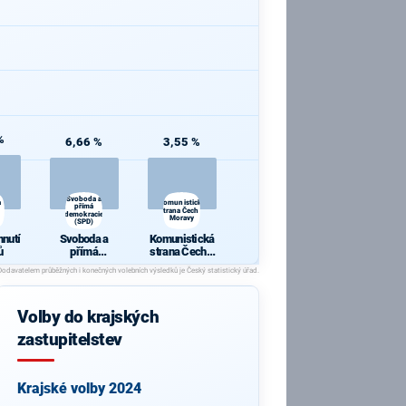
%
6,66 %
3,55 %
Svoboda a
a
Komunistická
přímá
strana Čech a
demokracie
Moravy
(SPD)
hnutí
Svoboda a
Komunistická
ů
přímá
strana Čech a
demokracie
Moravy
(SPD)
Volby do krajských
zastupitelstev
Krajské volby 2024