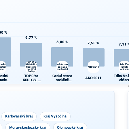
00 %
9,77 %
8,00 %
7,55 %
7,11 
TOP 09 a
anská
KDU-ČSL -
Česká strana
Trikolór
ratická
Společně
sociálně
ANO 2011
hnutí
rana
pro jižní
demokratická
občanů
Čechy
anská
TOP 09 a
Česká strana
Trikolóra 
ANO 2011
ratická
KDU-ČSL -
sociálně
občan
rana
Společně pro
demokratická
jižní Čechy
Karlovarský kraj
Kraj Vysočina
Moravskoslezský kraj
Olomoucký kraj