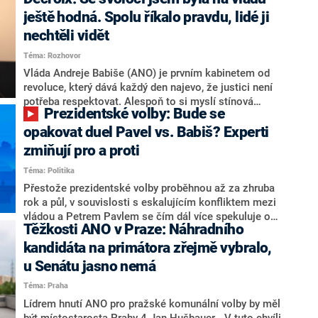
hlava státu Petr Pavel. Daleko za ním pak bookmakeři
zmiňují dva výrazné politiky ANO, tedy premiéra
ještě hodná. Spolu říkalo pravdu, lidé ji
Andreje Babiše a ministra průmyslu Karla Havlíčka.
nechtěli vidět
Oblíbeným tipem samotných sázkařů je poslanec za
Téma: Rozhovor
Motoristy Filip Turek. Politolog Jan Kubáček nicméně
o případné kandidatuře kohokoliv ze zmíněné trojice
Vláda Andreje Babiše (ANO) je prvním kabinetem od
značně pochybuje. Podle něj současná koalice dosud
revoluce, který dává každý den najevo, že justici není
nemá osobu, která by Pavlovi mohla konkurovat.
potřeba respektovat. Alespoň to si myslí stínová
Prezidentské volby: Bude se
ministryně spravedlnosti ODS Eva Decroix. V
rozhovoru pro CNN Prima NEWS si nebrala servítky
opakovat duel Pavel vs. Babiš? Experti
ohledně politického výkonu svého nástupce Jeronýma
zmiňují pro a proti
Tejce (za ANO) či vládní zmocněnkyně pro lidská
Téma: Politika
práva Taťány Malé (ANO). Označením „svoloč“ na
adresu vlády prý byla ještě hodná. Decroix se také
Přestože prezidentské volby proběhnou až za zhruba
vrátila k volební porážce koalice Spolu či promluvila o
rok a půl, v souvislosti s eskalujícím konfliktem mezi
hnutí Naše Česko Martina Kuby.
vládou a Petrem Pavlem se čím dál více spekuluje o
Těžkosti ANO v Praze: Náhradního
tom, koho by do bitvy o Hrad mohla vyslat současná
koalice. Někteří političtí komentátoři znovu vytahují
kandidáta na primátora zřejmě vybralo,
jméno premiéra Andreje Babiše (ANO). Jak moc je
u Senátu jasno nemá
pravděpodobné, že se v prezidentských volbách 2028
Téma: Praha
bude znovu opakovat souboj z roku 2023?
Lídrem hnutí ANO pro pražské komunální volby by měl
být místostarosta Prahy 4 Jan Hušbauer. „V tuto chvíli