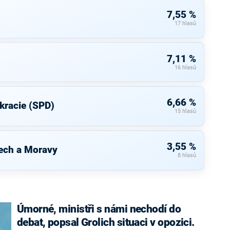
7,55 %
17 hlasů
7,11 %
16 hlasů
6,66 %
kracie (SPD)
15 hlasů
3,55 %
ech a Moravy
8 hlasů
Úmorné, ministři s námi nechodí do
debat, popsal Grolich situaci v opozici.