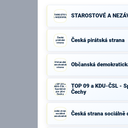
STAROSTOVÉ A NEZÁV
STAROSTOVÉ
A NEZÁVISLÍ
Česká
Česká pirátská strana
pirátská
strana
Občanská
Občanská demokratick
demokratická
strana
TOP 09 a
TOP 09 a KDU-ČSL - Sp
KDU-ČSL -
Společně
Čechy
pro jižní
Čechy
Česká strana
Česká strana sociálně
sociálně
demokratická