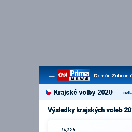
Domácí
Zahranič
Pořady
Krajské volby 2020
Celk
Výsledky krajských voleb 20
26,22 %