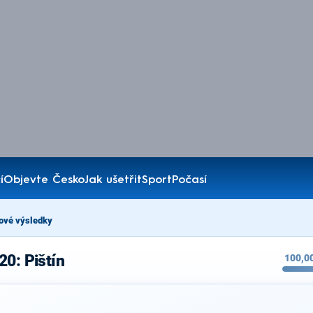
í
Objevte Česko
Jak ušetřit
Sport
Počasí
ové výsledky
20: Pištín
100,0