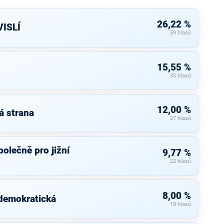
26,22 %
ISLÍ
59 hlasů
15,55 %
35 hlasů
12,00 %
á strana
27 hlasů
olečně pro jižní
9,77 %
22 hlasů
8,00 %
 demokratická
18 hlasů