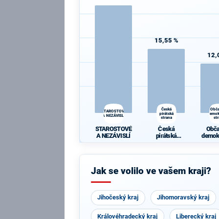
15,55 %
12,
Česká
Obč
STAROSTOVÉ
pirátská
demok
A NEZÁVISLÍ
strana
st
STAROSTOVÉ
Česká
Obč
A NEZÁVISLÍ
pirátská
demok
strana
st
Jak se volilo ve vašem kraji?
Jihočeský kraj
Jihomoravský kraj
Královéhradecký kraj
Liberecký kraj