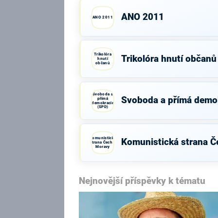
ANO 2011
ANO 2011
Trikolóra
Trikolóra hnutí občanů
hnutí
občanů
Svoboda a
Svoboda a přímá demo
přímá
demokracie
(SPD)
Komunistická
Komunistická strana Č
strana Čech a
Moravy
Nejnovější příspěvky k tématu