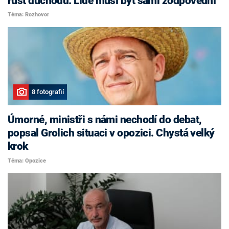
růst důchodů. Lidé musí být sami zodpovědní
Téma: Rozhovor
8 fotografií
Úmorné, ministři s námi nechodí do debat,
popsal Grolich situaci v opozici. Chystá velký
krok
Téma: Opozice