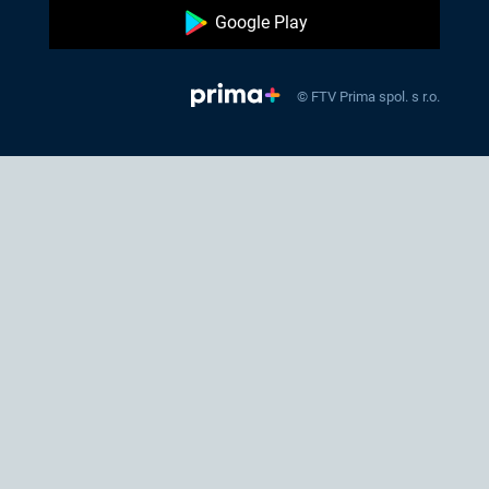
Google Play
© FTV Prima spol. s r.o.