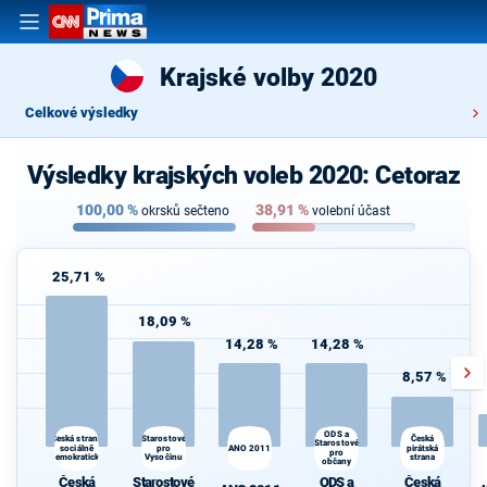
Krajské volby 2020
Celkové výsledky
Výsledky krajských voleb 2020: Cetoraz
100,00
%
38,91
%
okrsků sečteno
volební účast
25,71 %
18,09 %
14,28 %
14,28 %
8,57 %
ODS a
Starostové
Česká strana
Česká
Starostové
sociálně
pro
ANO 2011
pirátská
pro
demokratická
Vysočinu
strana
občany
Česká
Starostové
ODS a
Česká