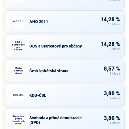
14,28 %
ANO 2011
ANO 2011
15 hlasů
ODS a
14,28 %
Starostové
ODS a Starostové pro občany
pro
15 hlasů
občany
8,57 %
Česká
Česká pirátská strana
pirátská
strana
9 hlasů
3,80 %
KDU-ČSL
KDU-ČSL
4 hlasů
Svoboda a
3,80 %
Svoboda a přímá demokracie
přímá
demokracie
(SPD)
4 hlasů
(SPD)