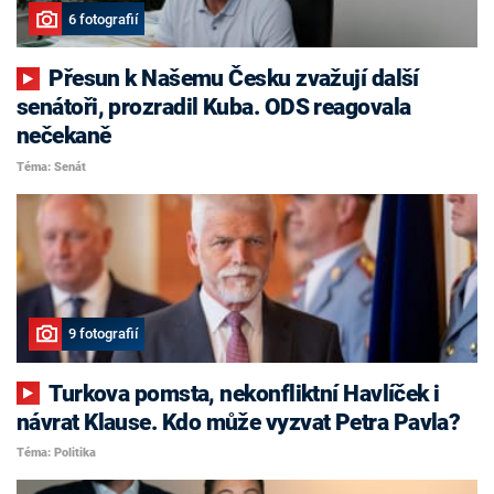
6 fotografií
Přesun k Našemu Česku zvažují další
senátoři, prozradil Kuba. ODS reagovala
nečekaně
Téma: Senát
9 fotografií
Turkova pomsta, nekonfliktní Havlíček i
návrat Klause. Kdo může vyzvat Petra Pavla?
Téma: Politika