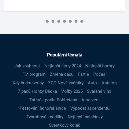
Populární témata
Jak zhubnout
Nejlepší filmy 2024
Nejlepší horory
TV program
Změna času
Partie
Počasí
Kdy budou volby
ZOO Nové začátky
Auto – katalog
7 pádů Honzy Dědka
Volby 2025
Svařené víno
Tatarák podle Pohlreicha
Aloe vera
Pěstování lichořeřišnice
Výpočet ascendentu
Tvarohové knedlíky
Nejlepší palačinky
Švestkový koláč