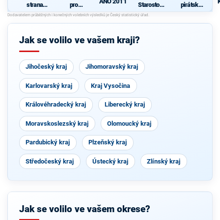
ANO 2011
strana
pro
Starostové
pirátská
sociálně
Vysočinu
pro občany
strana
demokrati
cká
Jak se volilo ve vašem kraji?
Jihočeský kraj
Jihomoravský kraj
Karlovarský kraj
Kraj Vysočina
Královéhradecký kraj
Liberecký kraj
Moravskoslezský kraj
Olomoucký kraj
Pardubický kraj
Plzeňský kraj
Středočeský kraj
Ústecký kraj
Zlínský kraj
Jak se volilo ve vašem okrese?