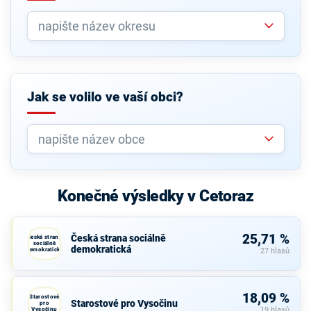
Jak se volilo ve vaší obci?
Konečné výsledky v Cetoraz
25,71 %
Česká strana sociálně
Česká strana
sociálně
demokratická
demokratická
27 hlasů
18,09 %
Starostové
Starostové pro Vysočinu
pro
Vysočinu
19 hlasů