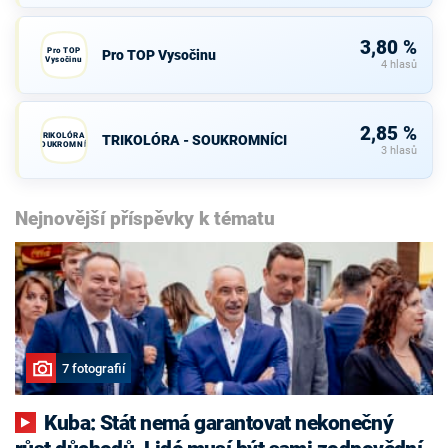
3,80 %
Pro TOP
Pro TOP Vysočinu
Vysočinu
4 hlasů
2,85 %
TRIKOLÓRA -
TRIKOLÓRA - SOUKROMNÍCI
SOUKROMNÍCI
3 hlasů
Nejnovější příspěvky k tématu
7 fotografií
Kuba: Stát nemá garantovat nekonečný