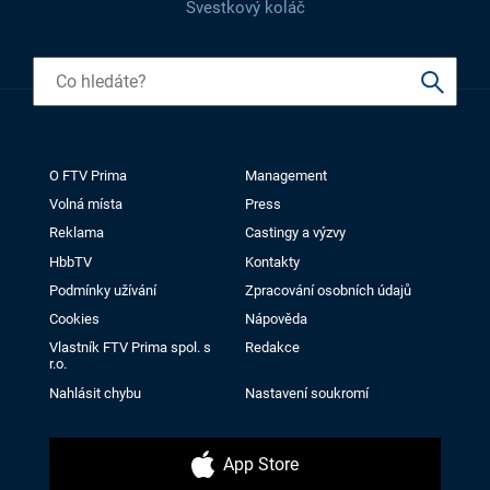
Švestkový koláč
O FTV Prima
Management
Volná místa
Press
Reklama
Castingy a výzvy
HbbTV
Kontakty
Podmínky užívání
Zpracování osobních údajů
Cookies
Nápověda
Vlastník FTV Prima spol. s
Redakce
r.o.
Nahlásit chybu
Nastavení soukromí
App Store