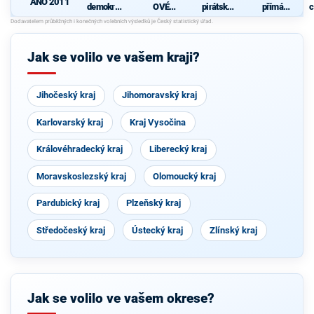
ANO 2011
demokrati
OVÉ
pirátská
přímá
c
cká strana
(STAN) s
strana
demokraci
s podporou
JOSEFEM
e (SPD)
TOP 09 a
BERNARD
nezávislýc
EM a
Jak se volilo ve vašem kraji?
h starostů
podporou
Zelených,
PRO Plzeň
a Idealistů
Jihočeský kraj
Jihomoravský kraj
Karlovarský kraj
Kraj Vysočina
Královéhradecký kraj
Liberecký kraj
Moravskoslezský kraj
Olomoucký kraj
Pardubický kraj
Plzeňský kraj
Středočeský kraj
Ústecký kraj
Zlínský kraj
Jak se volilo ve vašem okrese?