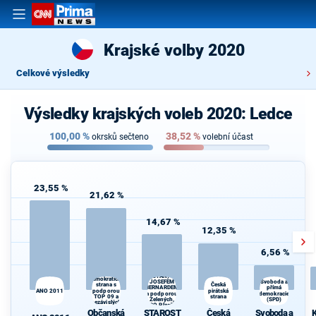
Krajské volby 2020
Celkové výsledky
Výsledky krajských voleb 2020: Ledce
100,00
%
38,52
%
okrsků sečteno
volební účast
23,55 %
21,62 %
14,67 %
12,35 %
6,56 %
STAROSTOVÉ
Občanská
(STAN) s
demokratická
JOSEFEM
Svoboda a
strana s
Česká
K
BERNARDEM
přímá
ANO 2011
podporou
pirátská
s
a podporou
demokracie
TOP 09 a
strana
Zelených,
(SPD)
nezávislých
PRO Plzeň a
starostů
Občanská
STAROST
Česká
Svoboda a
K
Idealistů