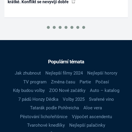
krátké. Konflikt se nevyvíjí dobře
Populární témata
Jak zhubnout
Nejlepší filmy 2024
Nejlepší horory
TV program
Změna času
Partie
Počasí
Kdy budou volby
ZOO Nové začátky
Auto – katalog
7 pádů Honzy Dědka
Volby 2025
Svařené víno
Tatarák podle Pohlreicha
Aloe vera
Pěstování lichořeřišnice
Výpočet ascendentu
Tvarohové knedlíky
Nejlepší palačinky