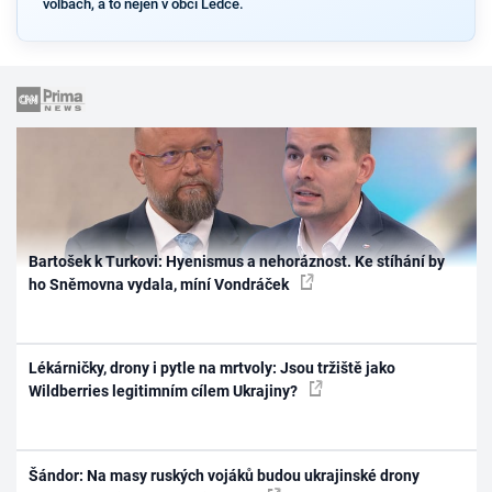
volbách, a to nejen v obci Ledce.
Bartošek k Turkovi: Hyenismus a nehoráznost. Ke stíhání by
ho Sněmovna vydala, míní Vondráček
Lékárničky, drony i pytle na mrtvoly: Jsou tržiště jako
Wildberries legitimním cílem Ukrajiny?
Šándor: Na masy ruských vojáků budou ukrajinské drony