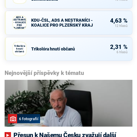
KDU-ČSL,
ADS A
4,63 %
KDU-ČSL, ADS A NESTRANÍCI -
NESTRANÍCI
- KOALICE
KOALICE PRO PLZEŇSKÝ KRAJ
PRO
12 hlasů
PLZEŇSKÝ
KRAJ
2,31 %
Trikolóra
Trikolóra hnutí občanů
hnutí
občanů
6 hlasů
Nejnovější příspěvky k tématu
6 fotografií
Přesun k Našemu Česku zvažují další