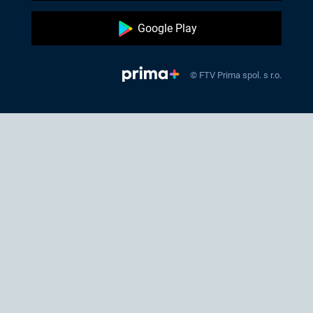
Google Play
© FTV Prima spol. s r.o.