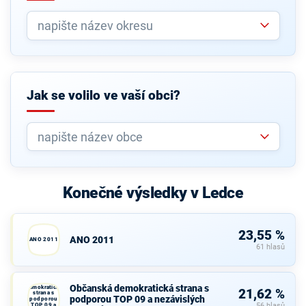
Jak se volilo ve vaší obci?
Konečné výsledky v Ledce
23,55 %
ANO 2011
ANO 2011
61 hlasů
Občanská
Občanská demokratická strana s
demokratická
21,62 %
strana s
podporou TOP 09 a nezávislých
podporou
TOP 09 a
56 hlasů