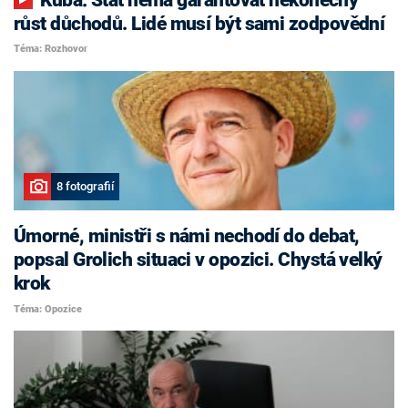
růst důchodů. Lidé musí být sami zodpovědní
Téma: Rozhovor
8 fotografií
Úmorné, ministři s námi nechodí do debat,
popsal Grolich situaci v opozici. Chystá velký
krok
Téma: Opozice