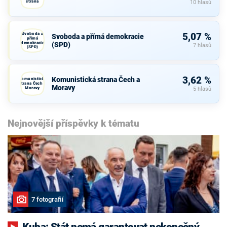
strana
10 hlasů
Svoboda a
5,07 %
Svoboda a přímá demokracie
přímá
demokracie
(SPD)
7 hlasů
(SPD)
3,62 %
Komunistická strana Čech a
Komunistická
strana Čech a
Moravy
Moravy
5 hlasů
Nejnovější příspěvky k tématu
7 fotografií
Kuba: Stát nemá garantovat nekonečný