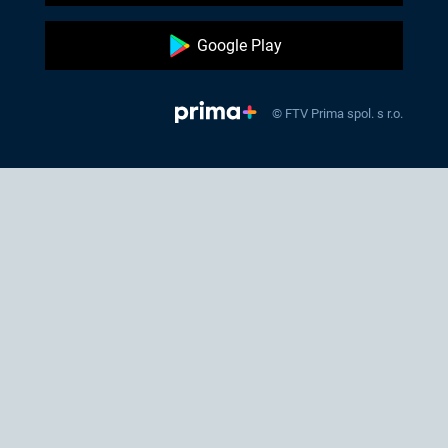
Google Play
© FTV Prima spol. s r.o.