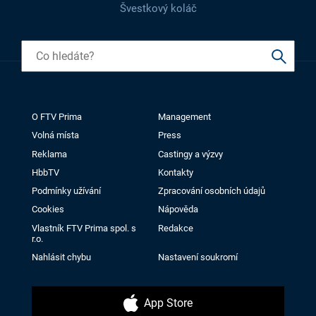
Švestkový koláč
O FTV Prima
Management
Volná místa
Press
Reklama
Castingy a výzvy
HbbTV
Kontakty
Podmínky užívání
Zpracování osobních údajů
Cookies
Nápověda
Vlastník FTV Prima spol. s
Redakce
r.o.
Nahlásit chybu
Nastavení soukromí
App Store