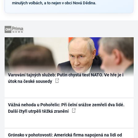
minulých volbách, a to nejen v obci Nová Dědina.
Varování tajných služeb: Putin chystá test NATO. Ve hře je i
útok na české sousedy
Vážná nehoda u Pohořelic: Při čelní srážce zemřeli dva lidé.
Další čtyři utrpěli těžká zranění
Grónsko v pohotovosti: Americká firma napojená na lidi od