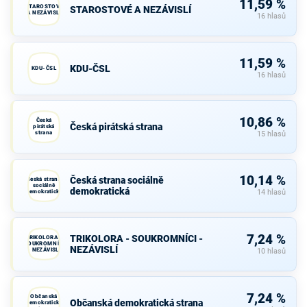
11,59 %
STAROSTOVÉ
STAROSTOVÉ A NEZÁVISLÍ
A NEZÁVISLÍ
16 hlasů
11,59 %
KDU-ČSL
KDU-ČSL
16 hlasů
10,86 %
Česká
Česká pirátská strana
pirátská
strana
15 hlasů
10,14 %
Česká strana sociálně
Česká strana
sociálně
demokratická
demokratická
14 hlasů
7,24 %
TRIKOLORA - SOUKROMNÍCI -
TRIKOLORA -
SOUKROMNÍCI
NEZÁVISLÍ
- NEZÁVISLÍ
10 hlasů
7,24 %
Občanská
Občanská demokratická strana
demokratická