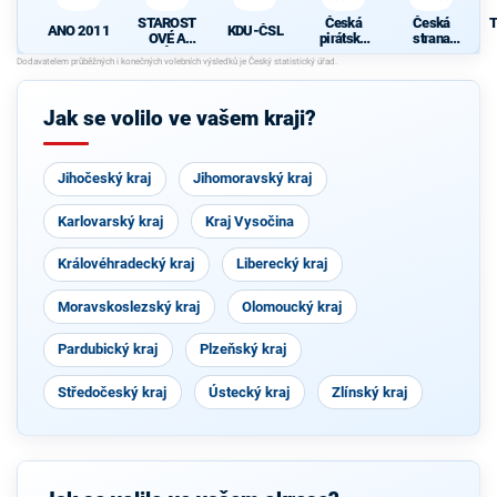
STAROST
Česká
Česká
T
ANO 2011
KDU-ČSL
OVÉ A
pirátská
strana
NEZÁVISL
strana
sociálně
Í
demokrati
cká
N
Jak se volilo ve vašem kraji?
Jihočeský kraj
Jihomoravský kraj
Karlovarský kraj
Kraj Vysočina
Královéhradecký kraj
Liberecký kraj
Moravskoslezský kraj
Olomoucký kraj
Pardubický kraj
Plzeňský kraj
Středočeský kraj
Ústecký kraj
Zlínský kraj