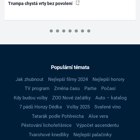
Trumpa chystá vrty bez povolení
Populární témata
Jak zhubnout
Nejlepší filmy 2024
Nejlepší horory
TV program
Změna času
Partie
Počasí
Kdy budou volby
ZOO Nové začátky
Auto – katalog
7 pádů Honzy Dědka
Volby 2025
Svařené víno
Tatarák podle Pohlreicha
Aloe vera
Pěstování lichořeřišnice
Výpočet ascendentu
Tvarohové knedlíky
Nejlepší palačinky