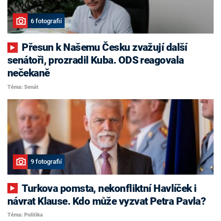
6 fotografií
Přesun k Našemu Česku zvažují další
senátoři, prozradil Kuba. ODS reagovala
nečekaně
Téma: Senát
9 fotografií
Turkova pomsta, nekonfliktní Havlíček i
návrat Klause. Kdo může vyzvat Petra Pavla?
Téma: Politika