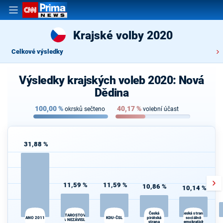
Krajské volby 2020
Celkové výsledky
Výsledky krajských voleb 2020: Nová
Dědina
100,00
%
40,17
%
okrsků sečteno
volební účast
31,88 %
11,59 %
11,59 %
10,86 %
10,14 %
Česká
T
Česká strana
STAROSTOVÉ
ANO 2011
KDU-ČSL
pirátská
sociálně
S
A NEZÁVISLÍ
strana
demokratická