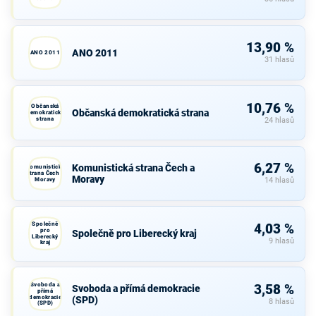
13,90 %
ANO 2011
ANO 2011
31 hlasů
10,76 %
Občanská
Občanská demokratická strana
demokratická
strana
24 hlasů
6,27 %
Komunistická strana Čech a
Komunistická
strana Čech a
Moravy
Moravy
14 hlasů
Společně
4,03 %
pro
Společně pro Liberecký kraj
Liberecký
9 hlasů
kraj
Svoboda a
3,58 %
Svoboda a přímá demokracie
přímá
demokracie
(SPD)
8 hlasů
(SPD)