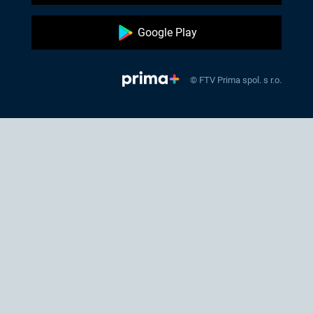
Google Play
© FTV Prima spol. s r.o.