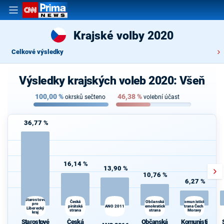
Krajské volby 2020
Celkové výsledky
Výsledky krajských voleb 2020: Všeň
100,00
%
46,38
%
okrsků sečteno
volební účast
36,77 %
16,14 %
13,90 %
10,76 %
6,27 %
Starostové
Česká
Občanská
Komunistická
pro
pirátská
ANO 2011
demokratická
strana Čech a
Liberecký
strana
strana
Moravy
kraj
Starostové
Česká
Občanská
Komunisti