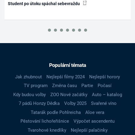
Student po útoku spáchal sebevraždu
Populární témata
Jak zhubnout
Nejlepší filmy 2024
Nejlepší horory
TV program
Změna času
Partie
Počasí
Kdy budou volby
ZOO Nové začátky
Auto – katalog
7 pádů Honzy Dědka
Volby 2025
Svařené víno
Tatarák podle Pohlreicha
Aloe vera
Pěstování lichořeřišnice
Výpočet ascendentu
Tvarohové knedlíky
Nejlepší palačinky