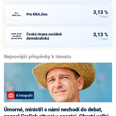
3,13 %
Pro
Pro KRAJinu
KRAJinu
7 hlasů
3,13 %
Česká strana sociálně
Česká strana
sociálně
demokratická
demokratická
7 hlasů
Nejnovější příspěvky k tématu
8 fotografií
Úmorné, ministři s námi nechodí do debat,