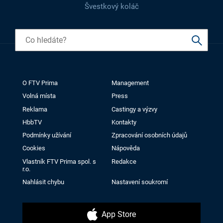
Švestkový koláč
O FTV Prima
Management
Volná místa
Press
Reklama
Castingy a výzvy
HbbTV
Kontakty
Podmínky užívání
Zpracování osobních údajů
Cookies
Nápověda
Vlastník FTV Prima spol. s
Redakce
r.o.
Nahlásit chybu
Nastavení soukromí
App Store