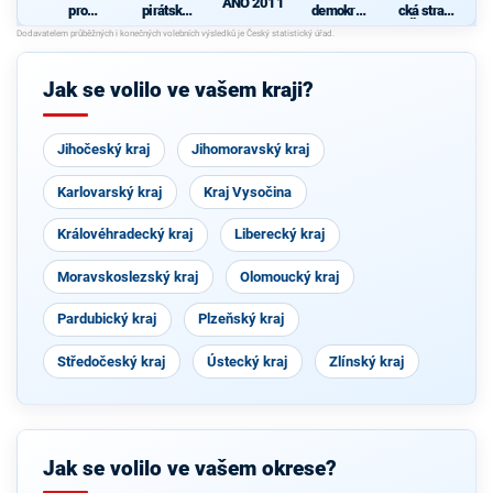
ANO 2011
pro
pirátská
demokrati
cká strana
Liberecký
strana
cká strana
Čech a
kraj
Moravy
Jak se volilo ve vašem kraji?
Jihočeský kraj
Jihomoravský kraj
Karlovarský kraj
Kraj Vysočina
Královéhradecký kraj
Liberecký kraj
Moravskoslezský kraj
Olomoucký kraj
Pardubický kraj
Plzeňský kraj
Středočeský kraj
Ústecký kraj
Zlínský kraj
Jak se volilo ve vašem okrese?