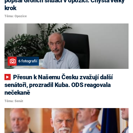
popsal Grolich situaci v opozici. Chystá velký
krok
Téma: Opozice
6 fotografií
Přesun k Našemu Česku zvažují další
senátoři, prozradil Kuba. ODS reagovala
nečekaně
Téma: Senát