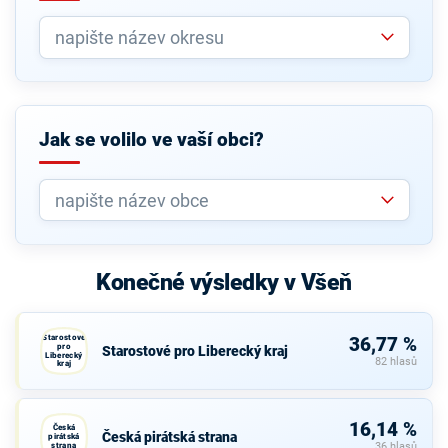
Jak se volilo ve vaší obci?
Konečné výsledky v Všeň
Starostové
36,77 %
pro
Starostové pro Liberecký kraj
Liberecký
82 hlasů
kraj
16,14 %
Česká
Česká pirátská strana
pirátská
strana
36 hlasů