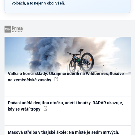
volbách, a to nejen v obci Všeň.
Válka o hořící sklady: Ukrajinci udeřili na Wildberries, Rusové
na zemědělské zásoby
Počasí udělá dvojitou otočku, udeří i bouřky. RADAR ukazuje,
kdy se vrátí tropy
Masová střelba v thajské škole: Na místě je sedm mrtvých.