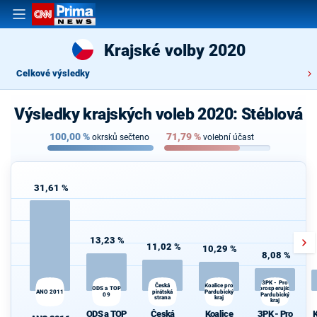
Krajské volby 2020
Celkové výsledky
Výsledky krajských voleb 2020: Stéblová
100,00
%
71,79
%
okrsků sečteno
volební účast
31,61 %
13,23 %
11,02 %
10,29 %
8,08 %
3PK - Pro
Koalice pro
K
Česká
prosperující
ODS a TOP
ANO 2011
pirátská
Pardubický
s
09
Pardubický
strana
kraj
kraj
ODS a TOP
Česká
Koalice
3PK - Pro
K