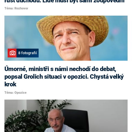
růst důchodů. Lidé musí být sami zodpovědní
Téma: Rozhovor
8 fotografií
Úmorné, ministři s námi nechodí do debat,
popsal Grolich situaci v opozici. Chystá velký
krok
Téma: Opozice