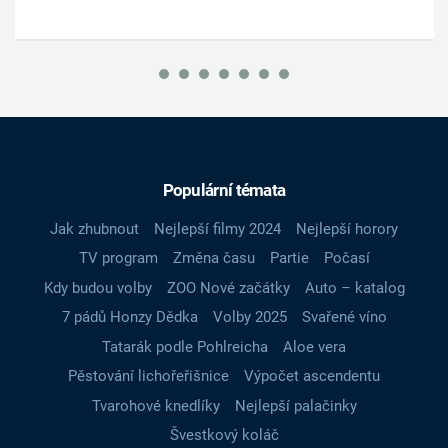
Populární témata
Jak zhubnout
Nejlepší filmy 2024
Nejlepší horory
TV program
Změna času
Partie
Počasí
Kdy budou volby
ZOO Nové začátky
Auto – katalog
7 pádů Honzy Dědka
Volby 2025
Svařené víno
Tatarák podle Pohlreicha
Aloe vera
Pěstování lichořeřišnice
Výpočet ascendentu
Tvarohové knedlíky
Nejlepší palačinky
Švestkový koláč