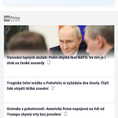
Varování tajných služeb: Putin chystá test NATO. Ve hře je i
útok na české sousedy
Tragická čelní srážka u Pohořelic si vyžádala dva životy. Čtyři
lidé utrpěli těžká zranění
Grónsko v pohotovosti: Americká firma napojená na lidi od
Trumpa chystá vrty bez povolení