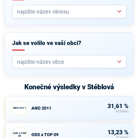
Jak se volilo ve vaší obci?
Konečné výsledky v Stéblová
31,61 %
ANO 2011
ANO 2011
43 hlasů
13,23 %
ODS a TOP
ODS a TOP 09
09
18 hlasů