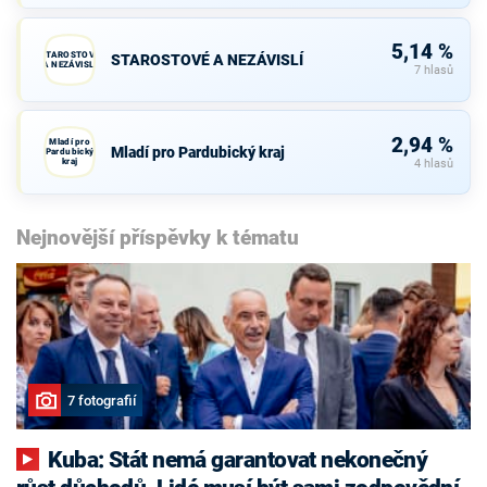
5,14 %
STAROSTOVÉ
STAROSTOVÉ A NEZÁVISLÍ
A NEZÁVISLÍ
7 hlasů
2,94 %
Mladí pro
Mladí pro Pardubický kraj
Pardubický
kraj
4 hlasů
Nejnovější příspěvky k tématu
7 fotografií
Kuba: Stát nemá garantovat nekonečný