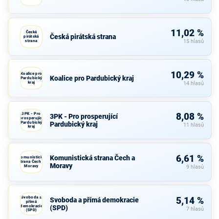
11,02 %
Česká
Česká pirátská strana
pirátská
strana
15 hlasů
10,29 %
Koalice pro
Koalice pro Pardubický kraj
Pardubický
kraj
14 hlasů
3PK - Pro
8,08 %
3PK - Pro prosperující
prosperující
Pardubický
Pardubický kraj
11 hlasů
kraj
6,61 %
Komunistická strana Čech a
Komunistická
strana Čech a
Moravy
Moravy
9 hlasů
Svoboda a
5,14 %
Svoboda a přímá demokracie
přímá
demokracie
(SPD)
7 hlasů
(SPD)