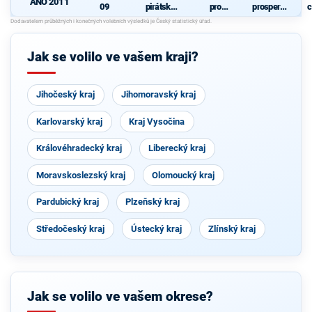
ANO 2011
09
pirátská
pro
prosperují
c
strana
Pardubick
cí
ý kraj
Pardubick
ý kraj
Jak se volilo ve vašem kraji?
Jihočeský kraj
Jihomoravský kraj
Karlovarský kraj
Kraj Vysočina
Královéhradecký kraj
Liberecký kraj
Moravskoslezský kraj
Olomoucký kraj
Pardubický kraj
Plzeňský kraj
Středočeský kraj
Ústecký kraj
Zlínský kraj
Jak se volilo ve vašem okrese?