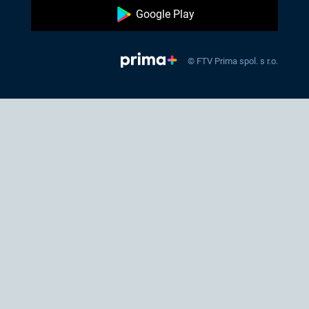
Google Play
© FTV Prima spol. s r.o.