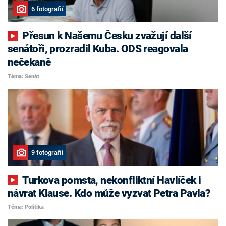
6 fotografií
Přesun k Našemu Česku zvažují další
senátoři, prozradil Kuba. ODS reagovala
nečekaně
Téma: Senát
9 fotografií
Turkova pomsta, nekonfliktní Havlíček i
návrat Klause. Kdo může vyzvat Petra Pavla?
Téma: Politika