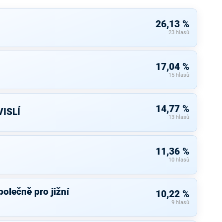
26,13 %
23 hlasů
17,04 %
15 hlasů
14,77 %
ISLÍ
13 hlasů
11,36 %
10 hlasů
olečně pro jižní
10,22 %
9 hlasů