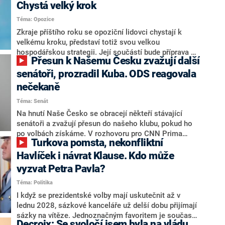
Chystá velký krok
Téma: Opozice
Zkraje příštího roku se opoziční lidovci chystají k
velkému kroku, představí totiž svou velkou
hospodářskou strategii. Její součástí bude příprava na
Přesun k Našemu Česku zvažují další
stárnutí populace, řekl ve středu na setkání s novináři
nový předseda lidovců Jan Grolich. Ten zároveň v
senátoři, prozradil Kuba. ODS reagovala
senátních volbách kandiduje ve Vyškově. Popsal i
nečekaně
aktivitu opozice, o níž vládní strany nebo političtí
Téma: Senát
komentátoři mluví jako o slabé a v defenzivě. „Je to
úmorná práce upozorňovat na chyby vlády. Ministři s
Na hnutí Naše Česko se obracejí někteří stávající
námi navíc nechodí do debat. Chceme ale ukazovat
senátoři a zvažují přesun do našeho klubu, pokud ho
svoje témata,“ odpověděl Grolich na dotaz CNN Prima
po volbách získáme. V rozhovoru pro CNN Prima
Turkova pomsta, nekonfliktní
NEWS.
NEWS to řekl zakladatel hnutí a jihočeský hejtman
Martin Kuba. Konkrétní nebyl, ale získat by takto mohl
Havlíček i návrat Klause. Kdo může
například senátora Zdeňka Hrabu, který je dnes
vyzvat Petra Pavla?
součástí klubu ODS a TOP 09. Hraba to na dotaz
Téma: Politika
redakce nevyloučil. Předseda klubu senátorů ODS
Zdeněk Nytra redakci řekl, že počítá s odchodem
I když se prezidentské volby mají uskutečnit až v
některých senátorů z klubu a že Naše Česko není
lednu 2028, sázkové kanceláře už delší dobu přijímají
nepřítel, ale soupeř.
sázky na vítěze. Jednoznačným favoritem je současná
Decroix: Se svoločí jsem byla na vládu