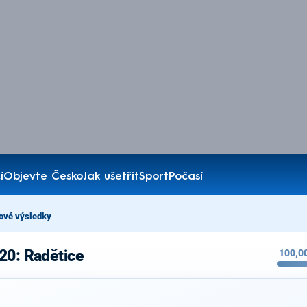
í
Objevte Česko
Jak ušetřit
Sport
Počasí
ové výsledky
20: Radětice
100,0