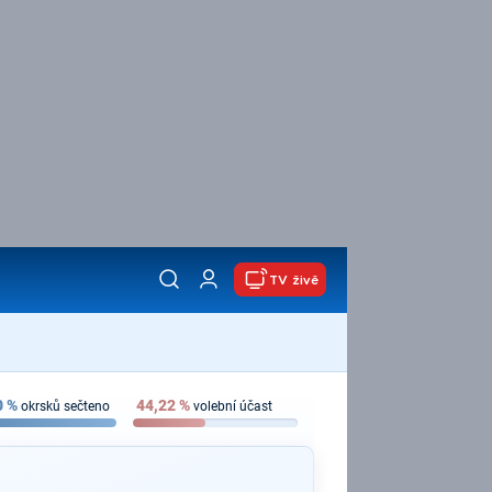
TV živě
0
%
44,22
%
okrsků sečteno
volební účast