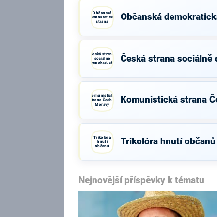
Občanská
Občanská demokratick
demokratická
strana
Česká strana
Česká strana sociálně
sociálně
demokratická
Komunistická
Komunistická strana Č
strana Čech a
Moravy
Trikolóra
Trikolóra hnutí občanů
hnutí
občanů
Nejnovější příspěvky k tématu