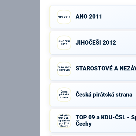
ANO 2011
ANO 2011
JIHOČEŠI 2012
JIHOČEŠI
2012
STAROSTOVÉ A NEZÁV
STAROSTOVÉ
A NEZÁVISLÍ
Česká
Česká pirátská strana
pirátská
strana
TOP 09 a
TOP 09 a KDU-ČSL - Sp
KDU-ČSL -
Společně
Čechy
pro jižní
Čechy