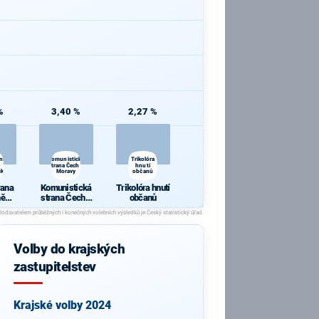
%
3,40 %
2,27 %
ana
Komunistická
Trikolóra
strana Čech a
hnutí
cká
Moravy
občanů
rana
Komunistická
Trikolóra hnutí
ně
strana Čech a
občanů
ická
Moravy
Volby do krajských
zastupitelstev
Krajské volby 2024