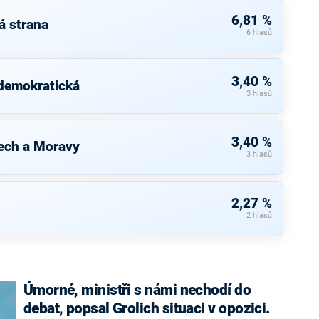
6,81 %
á strana
6 hlasů
3,40 %
 demokratická
3 hlasů
3,40 %
ech a Moravy
3 hlasů
2,27 %
2 hlasů
Úmorné, ministři s námi nechodí do
debat, popsal Grolich situaci v opozici.