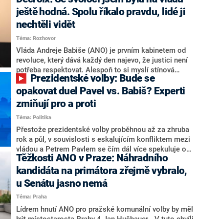
hlava státu Petr Pavel. Daleko za ním pak bookmakeři
zmiňují dva výrazné politiky ANO, tedy premiéra
ještě hodná. Spolu říkalo pravdu, lidé ji
Andreje Babiše a ministra průmyslu Karla Havlíčka.
nechtěli vidět
Oblíbeným tipem samotných sázkařů je poslanec za
Téma: Rozhovor
Motoristy Filip Turek. Politolog Jan Kubáček nicméně
o případné kandidatuře kohokoliv ze zmíněné trojice
Vláda Andreje Babiše (ANO) je prvním kabinetem od
značně pochybuje. Podle něj současná koalice dosud
revoluce, který dává každý den najevo, že justici není
nemá osobu, která by Pavlovi mohla konkurovat.
potřeba respektovat. Alespoň to si myslí stínová
Prezidentské volby: Bude se
ministryně spravedlnosti ODS Eva Decroix. V
rozhovoru pro CNN Prima NEWS si nebrala servítky
opakovat duel Pavel vs. Babiš? Experti
ohledně politického výkonu svého nástupce Jeronýma
zmiňují pro a proti
Tejce (za ANO) či vládní zmocněnkyně pro lidská
Téma: Politika
práva Taťány Malé (ANO). Označením „svoloč“ na
adresu vlády prý byla ještě hodná. Decroix se také
Přestože prezidentské volby proběhnou až za zhruba
vrátila k volební porážce koalice Spolu či promluvila o
rok a půl, v souvislosti s eskalujícím konfliktem mezi
hnutí Naše Česko Martina Kuby.
vládou a Petrem Pavlem se čím dál více spekuluje o
Těžkosti ANO v Praze: Náhradního
tom, koho by do bitvy o Hrad mohla vyslat současná
koalice. Někteří političtí komentátoři znovu vytahují
kandidáta na primátora zřejmě vybralo,
jméno premiéra Andreje Babiše (ANO). Jak moc je
u Senátu jasno nemá
pravděpodobné, že se v prezidentských volbách 2028
Téma: Praha
bude znovu opakovat souboj z roku 2023?
Lídrem hnutí ANO pro pražské komunální volby by měl
být místostarosta Prahy 4 Jan Hušbauer. „V tuto chvíli