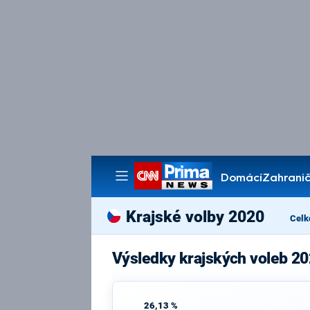
Domácí
Zahranič
Pořady
Krajské volby 2020
Celk
Výsledky krajských voleb 20
26,13 %