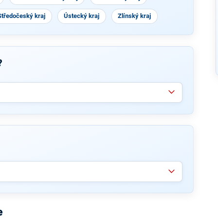
Středočeský kraj
Ústecký kraj
Zlínský kraj
?
e