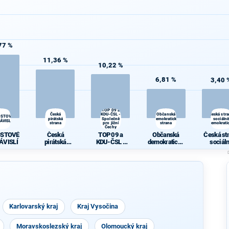
77 %
11,36 %
10,22 %
6,81 %
3,40 
TOP 09 a
Česká
KDU-ČSL -
Občanská
Česká str
OSTOVÉ
pirátská
Společně
demokratická
sociálně
ÁVISLÍ
strana
pro jižní
strana
demokrati
Čechy
OSTOVÉ
Česká
TOP 09 a
Občanská
Česká st
ÁVISLÍ
pirátská
KDU-ČSL -
demokratická
sociál
strana
Společně pro
strana
demokrat
jižní Čechy
Karlovarský kraj
Kraj Vysočina
Moravskoslezský kraj
Olomoucký kraj