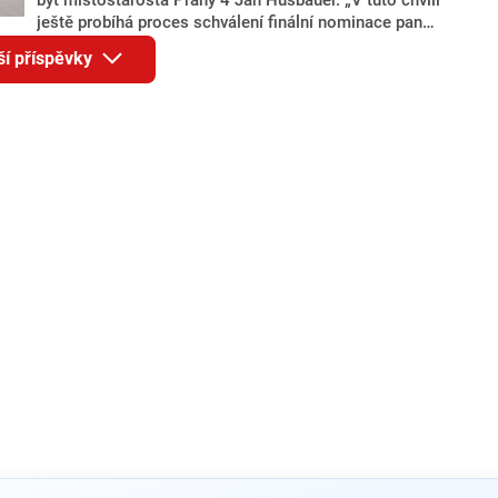
ještě probíhá proces schválení finální nominace pana
Jana Hušbauera Výborem hnutí ANO,“ uvedl pro
ší příspěvky
redakci místopředseda pražského ANO Martin
Benkovič. O Hušbauerovi se spekulovalo jako o
náhradníkovi v čele pražské kandidátky poté, co
rezignoval po sérii nejasností v majetkových
přiznáních a pořizování bytů Ondřej Prokop. Zároveň
ale stále není jasné, kdo bude za ANO kandidovat ve
dvou ze tří pražských obvodů do horní komory
parlamentu. ANO má v Praze dlouhodobě horší
výsledky než ve zbytku republiky.