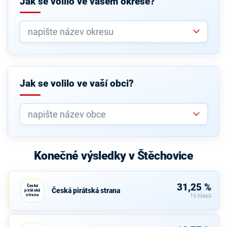
Jak se volilo ve vašem okrese?
Jak se volilo ve vaší obci?
Konečné výsledky v Štěchovice
31,25 %
Česká
Česká pirátská strana
pirátská
strana
15 hlasů