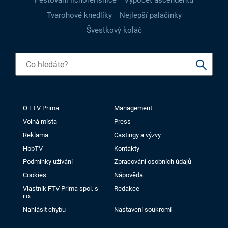
Pěstování lichořeřišnice
Výpočet ascendentu
Tvarohové knedlíky
Nejlepší palačinky
Švestkový koláč
O FTV Prima
Management
Volná místa
Press
Reklama
Castingy a výzvy
HbbTV
Kontakty
Podmínky užívání
Zpracování osobních údajů
Cookies
Nápověda
Vlastník FTV Prima spol. s
Redakce
r.o.
Nahlásit chybu
Nastavení soukromí