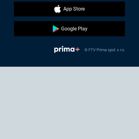
App Store
Google Play
© FTV Prima spol. s r.o.