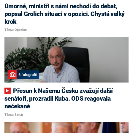
Úmorné, ministři s námi nechodí do debat,
popsal Grolich situaci v opozici. Chystá velký
krok
Téma: Opozice
6 fotografií
Přesun k Našemu Česku zvažují další
senátoři, prozradil Kuba. ODS reagovala
nečekaně
Téma: Senát