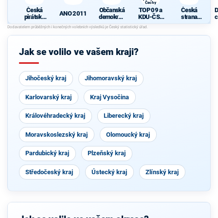
Čechy
Česká
Občanská
TOP 09 a
Česká
D
ANO 2011
pirátská
demokrati
KDU-ČSL
strana
c
strana
cká strana
- Společně
sociálně
z
pro jižní
demokrati
Čechy
cká
Jak se volilo ve vašem kraji?
Jihočeský kraj
Jihomoravský kraj
Karlovarský kraj
Kraj Vysočina
Královéhradecký kraj
Liberecký kraj
Moravskoslezský kraj
Olomoucký kraj
Pardubický kraj
Plzeňský kraj
Středočeský kraj
Ústecký kraj
Zlínský kraj