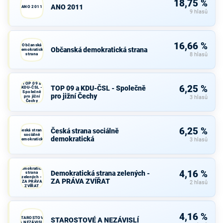
18,75 %
ANO 2011
ANO 2011
9 hlasů
16,66 %
Občanská
Občanská demokratická strana
demokratická
strana
8 hlasů
TOP 09 a
6,25 %
TOP 09 a KDU-ČSL - Společně
KDU-ČSL -
Společně
pro jižní Čechy
pro jižní
3 hlasů
Čechy
6,25 %
Česká strana sociálně
Česká strana
sociálně
demokratická
demokratická
3 hlasů
Demokratická
4,16 %
Demokratická strana zelených -
strana
zelených -
ZA PRÁVA ZVÍŘAT
ZA PRÁVA
2 hlasů
ZVÍŘAT
4,16 %
STAROSTOVÉ
STAROSTOVÉ A NEZÁVISLÍ
A NEZÁVISLÍ