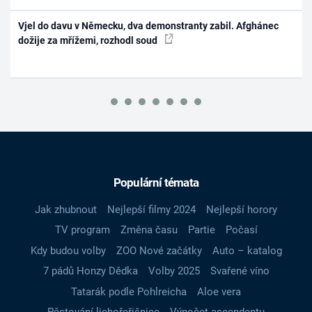
Vjel do davu v Německu, dva demonstranty zabil. Afghánec
dožije za mřížemi, rozhodl soud
Populární témata
Jak zhubnout
Nejlepší filmy 2024
Nejlepší horory
TV program
Změna času
Partie
Počasí
Kdy budou volby
ZOO Nové začátky
Auto – katalog
7 pádů Honzy Dědka
Volby 2025
Svařené víno
Tatarák podle Pohlreicha
Aloe vera