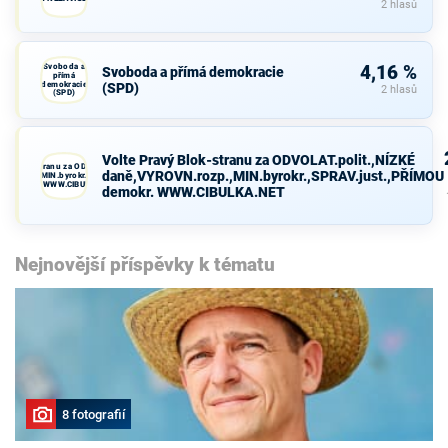
2 hlasů
Svoboda a
4,16 %
Svoboda a přímá demokracie
přímá
demokracie
(SPD)
2 hlasů
(SPD)
Volte Pravý Blok-stranu za ODVOLAT.polit.,NÍZKÉ
avý Blok-stranu za ODVOLAT.polit.,NÍZKÉ
daně,VYROVN.rozp.,MIN.byrokr.,SPRAV.just.,PŘÍMOU
VN.rozp.,MIN.byrokr.,SPRAV.just.,PŘÍMOU
demokr. WWW.CIBULKA.NET
demokr. WWW.CIBULKA.NET
Nejnovější příspěvky k tématu
8 fotografií