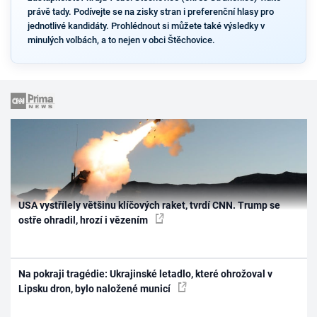
právě tady. Podívejte se na zisky stran i preferenční hlasy pro
jednotlivé kandidáty. Prohlédnout si můžete také výsledky v
minulých volbách, a to nejen v obci Štěchovice.
USA vystřílely většinu klíčových raket, tvrdí CNN. Trump se
ostře ohradil, hrozí i vězením
Na pokraji tragédie: Ukrajinské letadlo, které ohrožoval v
Lipsku dron, bylo naložené municí