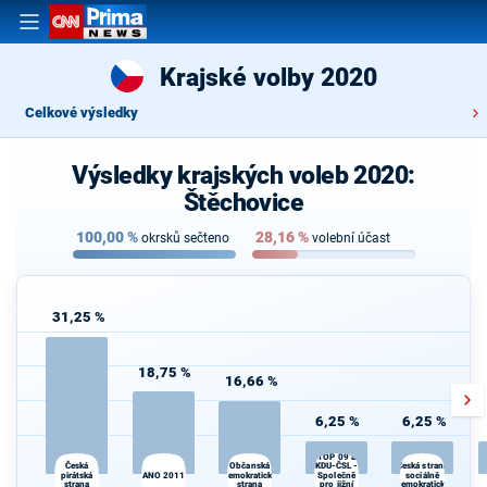
Krajské volby 2020
Celkové výsledky
Výsledky krajských voleb 2020:
Štěchovice
100,00
%
28,16
%
okrsků sečteno
volební účast
31,25 %
18,75 %
16,66 %
6,25 %
6,25 %
TOP 09 a
D
KDU-ČSL -
Česká
Občanská
Česká strana
pirátská
ANO 2011
demokratická
Společně
sociálně
strana
strana
pro jižní
demokratická