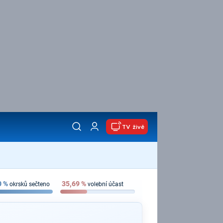
TV živě
0
%
35,69
%
okrsků sečteno
volební účast