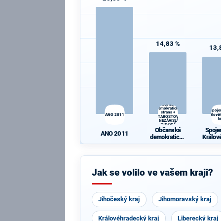
14,83 %
13,
Občanská
demokratická
Spoje
strana +
ANO 2011
Králové
STAROSTOVÉ
k
A NEZÁVISLÍ a
VÝCHODOČEŠI
Občanská
Spoje
ANO 2011
demokratická
Králov
strana +
ký 
STAROSTOVÉ
A NEZÁVISLÍ
a
Jak se volilo ve vašem kraji?
VÝCHODOČE
ŠI
Jihočeský kraj
Jihomoravský kraj
Královéhradecký kraj
Liberecký kraj