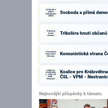
Svoboda a
Svoboda a přímá demo
přímá
demokracie
(SPD)
Trikolóra
Trikolóra hnutí občanů
hnutí
občanů
Komunistická
Komunistická strana Č
strana Čech a
Moravy
Koalice pro
Koalice pro Královéhra
Královéhradecký
kraj - KDU-ČSL -
ČSL - VPM - Nestraníc
VPM -
Nestraníci
Nejnovější příspěvky k tématu