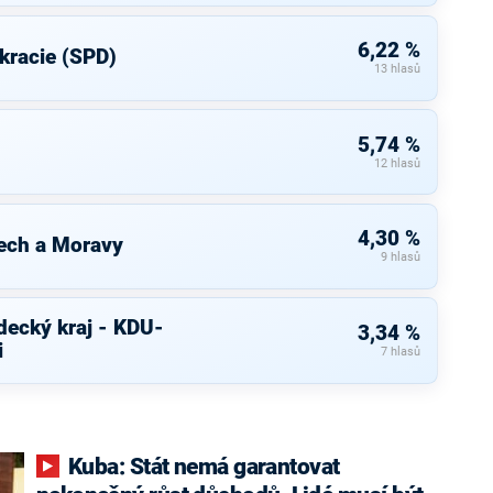
6,22 %
kracie (SPD)
13 hlasů
5,74 %
12 hlasů
4,30 %
ech a Moravy
9 hlasů
decký kraj - KDU-
3,34 %
i
7 hlasů
Kuba: Stát nemá garantovat