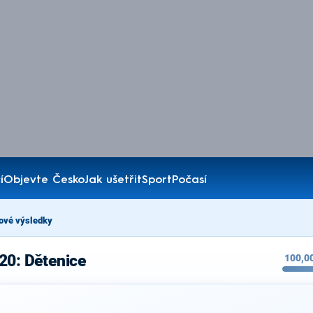
í
Objevte Česko
Jak ušetřit
Sport
Počasí
ové výsledky
20: Dětenice
100,0