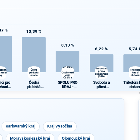
87 %
13,39 %
8,13 %
6,22 %
5,74 
SPOLU
PRO KRAJ
Svoboda a
nci pro
Česká
-
Trikolór
přímá
hradecký
pirátská
Osobnosti
hnutí
demokracie
raj
strana
kraje,
občanů
(SPD)
ČSSD a
Zelení
nci pro
Česká
SPOLU PRO
Svoboda a
Trikolóra 
éhradec
pirátská
KRAJ -
přímá
občan
kraj
strana
Osobnosti
demokracie
kraje, ČSSD a
(SPD)
Zelení
Karlovarský kraj
Kraj Vysočina
Moravskoslezský kraj
Olomoucký kraj