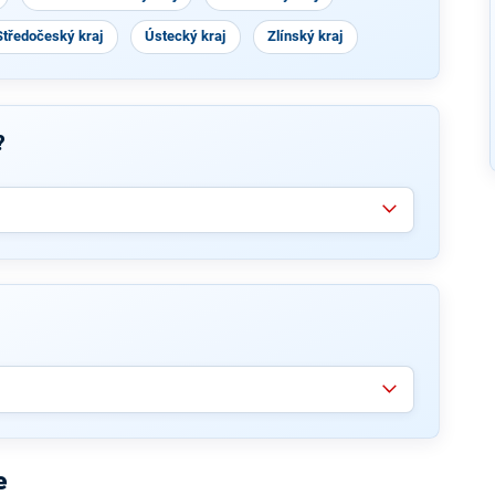
Středočeský kraj
Ústecký kraj
Zlínský kraj
?
e