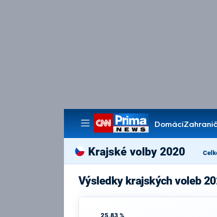
Domácí
Zahranič
Pořady
Krajské volby 2020
Celk
Výsledky krajských voleb 20
25,83 %