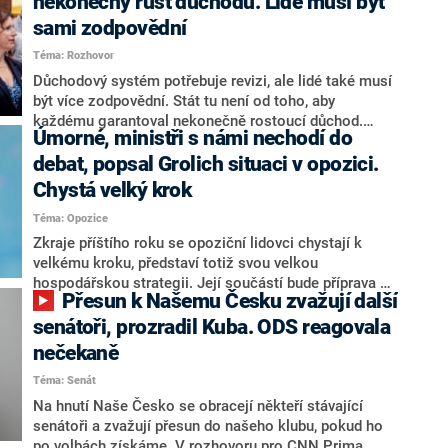
nekonečný růst důchodů. Lidé musí být
sami zodpovědní
Téma: Rozhovor
Důchodový systém potřebuje revizi, ale lidé také musí
být více zodpovědní. Stát tu není od toho, aby
každému garantoval nekonečně rostoucí důchod.
Úmorné, ministři s námi nechodí do
Chybí tu nový systém a my ho představíme,řekl
hejtman Jihočeského kraje a předseda hnutí Naše
debat, popsal Grolich situaci v opozici.
Česko Martin Kuba v rozhovoru pro CNN Prima NEWS.
Chystá velký krok
V čele státu pak podle něj nemůže být člověk, který by
Téma: Opozice
střetem zájmů omezoval čerpání financí a rozvoj,
dodal. Řešení u Andreje Babiše ale hodnotit nechtěl.
Zkraje příštího roku se opoziční lidovci chystají k
velkému kroku, představí totiž svou velkou
hospodářskou strategii. Její součástí bude příprava na
Přesun k Našemu Česku zvažují další
stárnutí populace, řekl ve středu na setkání s novináři
nový předseda lidovců Jan Grolich. Ten zároveň v
senátoři, prozradil Kuba. ODS reagovala
senátních volbách kandiduje ve Vyškově. Popsal i
nečekaně
aktivitu opozice, o níž vládní strany nebo političtí
Téma: Senát
komentátoři mluví jako o slabé a v defenzivě. „Je to
úmorná práce upozorňovat na chyby vlády. Ministři s
Na hnutí Naše Česko se obracejí někteří stávající
námi navíc nechodí do debat. Chceme ale ukazovat
senátoři a zvažují přesun do našeho klubu, pokud ho
svoje témata,“ odpověděl Grolich na dotaz CNN Prima
po volbách získáme. V rozhovoru pro CNN Prima