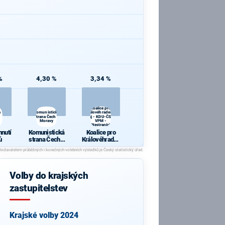
%
4,30 %
3,34 %
Koalice pro
a
Komunistická
Královéhradecký
strana Čech a
kraj - KDU-ČSL -
Moravy
VPM -
Nestraníci
hnutí
Komunistická
Koalice pro
ů
strana Čech a
Královéhradec
Moravy
ký kraj - KDU-
ČSL - VPM -
Nestraníci
Volby do krajských
zastupitelstev
Krajské volby 2024