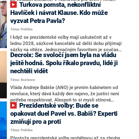
Turkova pomsta, nekonfliktní
NEWS.
NEWS to řekl zakladatel hnutí a jihočeský hejtman
Martin Kuba. Konkrétní nebyl, ale získat by takto mohl
Havlíček i návrat Klause. Kdo může
například senátora Zdeňka Hrabu, který je dnes
vyzvat Petra Pavla?
součástí klubu ODS a TOP 09. Hraba to na dotaz
Téma: Politika
redakce nevyloučil. Předseda klubu senátorů ODS
Zdeněk Nytra redakci řekl, že počítá s odchodem
I když se prezidentské volby mají uskutečnit až v
některých senátorů z klubu a že Naše Česko není
lednu 2028, sázkové kanceláře už delší dobu přijímají
nepřítel, ale soupeř.
sázky na vítěze. Jednoznačným favoritem je současná
Decroix: Se svoločí jsem byla na vládu
hlava státu Petr Pavel. Daleko za ním pak bookmakeři
zmiňují dva výrazné politiky ANO, tedy premiéra
ještě hodná. Spolu říkalo pravdu, lidé ji
Andreje Babiše a ministra průmyslu Karla Havlíčka.
nechtěli vidět
Oblíbeným tipem samotných sázkařů je poslanec za
Téma: Rozhovor
Motoristy Filip Turek. Politolog Jan Kubáček nicméně
o případné kandidatuře kohokoliv ze zmíněné trojice
Vláda Andreje Babiše (ANO) je prvním kabinetem od
značně pochybuje. Podle něj současná koalice dosud
revoluce, který dává každý den najevo, že justici není
nemá osobu, která by Pavlovi mohla konkurovat.
potřeba respektovat. Alespoň to si myslí stínová
Prezidentské volby: Bude se
ministryně spravedlnosti ODS Eva Decroix. V
rozhovoru pro CNN Prima NEWS si nebrala servítky
opakovat duel Pavel vs. Babiš? Experti
ohledně politického výkonu svého nástupce Jeronýma
zmiňují pro a proti
Tejce (za ANO) či vládní zmocněnkyně pro lidská
Téma: Politika
práva Taťány Malé (ANO). Označením „svoloč“ na
adresu vlády prý byla ještě hodná. Decroix se také
Přestože prezidentské volby proběhnou až za zhruba