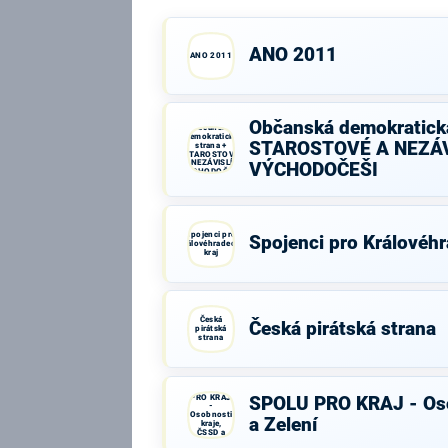
ANO 2011
ANO 2011
Občanská demokratická
Občanská
demokratická
STAROSTOVÉ A NEZÁV
strana +
STAROSTOVÉ
A NEZÁVISLÍ a
VÝCHODOČEŠI
VÝCHODOČEŠI
Spojenci pro
Spojenci pro Královéhr
Královéhradecký
kraj
Česká
Česká pirátská strana
pirátská
strana
SPOLU
PRO KRAJ
SPOLU PRO KRAJ - Oso
-
Osobnosti
a Zelení
kraje,
ČSSD a
Zelení