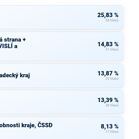
25,83 %
54 hlasů
 strana +
14,83 %
ISLÍ a
31 hlasů
13,87 %
adecký kraj
29 hlasů
13,39 %
28 hlasů
bnosti kraje, ČSSD
8,13 %
17 hlasů