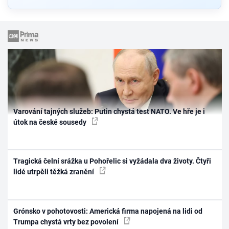
Varování tajných služeb: Putin chystá test NATO. Ve hře je i
útok na české sousedy
Tragická čelní srážka u Pohořelic si vyžádala dva životy. Čtyři
lidé utrpěli těžká zranění
Grónsko v pohotovosti: Americká firma napojená na lidi od
Trumpa chystá vrty bez povolení