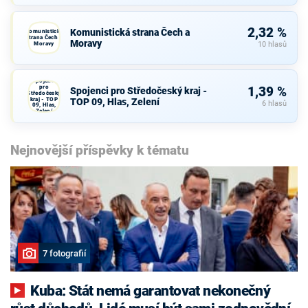
2,32 %
Komunistická strana Čech a
Komunistická
strana Čech a
Moravy
Moravy
10 hlasů
Spojenci
pro
1,39 %
Spojenci pro Středočeský kraj -
Středočeský
kraj - TOP
TOP 09, Hlas, Zelení
6 hlasů
09, Hlas,
Zelení
Nejnovější příspěvky k tématu
7 fotografií
Kuba: Stát nemá garantovat nekonečný