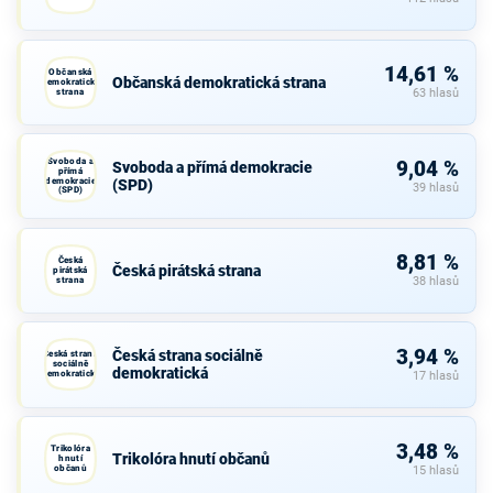
14,61 %
Občanská
Občanská demokratická strana
demokratická
strana
63 hlasů
Svoboda a
9,04 %
Svoboda a přímá demokracie
přímá
demokracie
(SPD)
39 hlasů
(SPD)
8,81 %
Česká
Česká pirátská strana
pirátská
strana
38 hlasů
3,94 %
Česká strana sociálně
Česká strana
sociálně
demokratická
demokratická
17 hlasů
3,48 %
Trikolóra
Trikolóra hnutí občanů
hnutí
občanů
15 hlasů