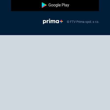
Google Play
© FTV Prima spol. s r.o.