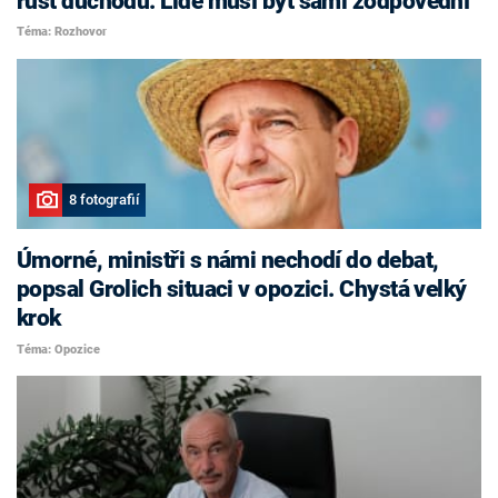
růst důchodů. Lidé musí být sami zodpovědní
Téma: Rozhovor
8 fotografií
Úmorné, ministři s námi nechodí do debat,
popsal Grolich situaci v opozici. Chystá velký
krok
Téma: Opozice