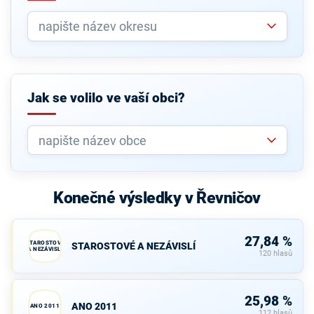
Jak se volilo ve vaší obci?
Konečné výsledky v Řevničov
27,84 %
STAROSTOVÉ
STAROSTOVÉ A NEZÁVISLÍ
A NEZÁVISLÍ
120 hlasů
25,98 %
ANO 2011
ANO 2011
112 hlasů