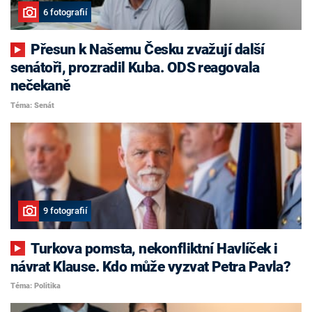
6 fotografií
Přesun k Našemu Česku zvažují další
senátoři, prozradil Kuba. ODS reagovala
nečekaně
Téma: Senát
9 fotografií
Turkova pomsta, nekonfliktní Havlíček i
návrat Klause. Kdo může vyzvat Petra Pavla?
Téma: Politika