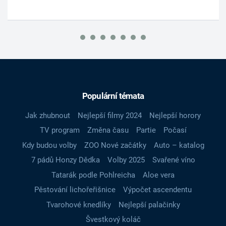
Populární témata
Jak zhubnout
Nejlepší filmy 2024
Nejlepší horory
TV program
Změna času
Partie
Počasí
Kdy budou volby
ZOO Nové začátky
Auto – katalog
7 pádů Honzy Dědka
Volby 2025
Svařené víno
Tatarák podle Pohlreicha
Aloe vera
Pěstování lichořeřišnice
Výpočet ascendentu
Tvarohové knedlíky
Nejlepší palačinky
Švestkový koláč