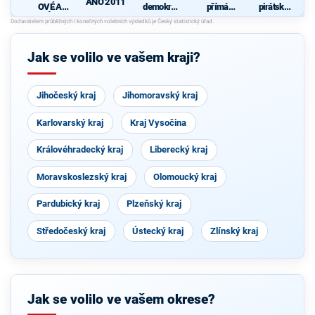
ANO 2011
OVÉ A
demokrati
přímá
pirátská
NEZÁVISL
cká strana
demokraci
strana
Í
e (SPD)
d
Jak se volilo ve vašem kraji?
Jihočeský kraj
Jihomoravský kraj
Karlovarský kraj
Kraj Vysočina
Královéhradecký kraj
Liberecký kraj
Moravskoslezský kraj
Olomoucký kraj
Pardubický kraj
Plzeňský kraj
Středočeský kraj
Ústecký kraj
Zlínský kraj
Jak se volilo ve vašem okrese?