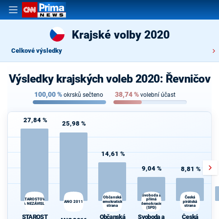
Krajské volby 2020
Celkové výsledky
Výsledky krajských voleb 2020: Řevničov
100,00
%
38,74
%
okrsků sečteno
volební účast
27,84 %
25,98 %
14,61 %
9,04 %
8,81 %
Svoboda a
Občanská
Česká
STAROSTOVÉ
přímá
ANO 2011
demokratická
pirátská
A NEZÁVISLÍ
demokracie
strana
strana
d
(SPD)
STAROST
Občanská
Svoboda a
Česká