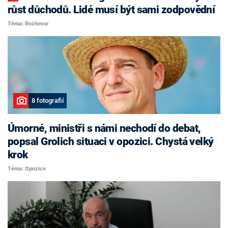
růst důchodů. Lidé musí být sami zodpovědní
Téma: Rozhovor
8 fotografií
Úmorné, ministři s námi nechodí do debat,
popsal Grolich situaci v opozici. Chystá velký
krok
Téma: Opozice