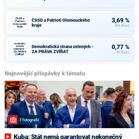
ČSSD a
3,69 %
ČSSD a Patrioti Olomouckého
Patrioti
Olomouckého
kraje
456 hlasů
kraje
Demokratická
0,77 %
Demokratická strana zelených -
strana
zelených -
ZA PRÁVA ZVÍŘAT
ZA PRÁVA
96 hlasů
ZVÍŘAT
Nejnovější příspěvky k tématu
7 fotografií
Kuba: Stát nemá garantovat nekonečný