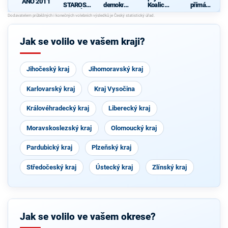
ANO 2011
STAROST
demokrati
Koalice
přímá
OVÉ
cká strana
pro
demokraci
Olomouck
e (SPD)
ý kraj
(KDU-
Jak se volilo ve vašem kraji?
ČSL, TOP
09, Strana
zelených,
ProOlomo
Jihočeský kraj
Jihomoravský kraj
uc)
Karlovarský kraj
Kraj Vysočina
Královéhradecký kraj
Liberecký kraj
Moravskoslezský kraj
Olomoucký kraj
Pardubický kraj
Plzeňský kraj
Středočeský kraj
Ústecký kraj
Zlínský kraj
Jak se volilo ve vašem okrese?