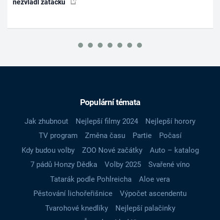
nezvládl zatáčku
Populární témata
Jak zhubnout
Nejlepší filmy 2024
Nejlepší horory
TV program
Změna času
Partie
Počasí
Kdy budou volby
ZOO Nové začátky
Auto – katalog
7 pádů Honzy Dědka
Volby 2025
Svařené víno
Tatarák podle Pohlreicha
Aloe vera
Pěstování lichořeřišnice
Výpočet ascendentu
Tvarohové knedlíky
Nejlepší palačinky