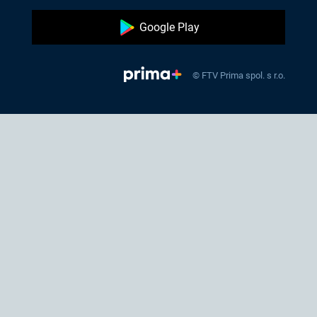
Google Play
© FTV Prima spol. s r.o.