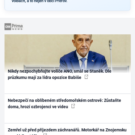
volbách, a to nejen v obci Přerov.
Nikdy nezpochybňujte voliče ANO, smál se Staněk. Dle
průzkumu mají za lídra opozice Babiše
Nebezpečí na oblíbeném středomořském ostrově: Zůstaňte
doma, hrozí ozbrojenci ve videu
Zemřel už před příjezdem záchranářů. Motorkář na Znojemsku