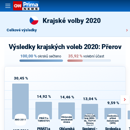
Krajské volby 2020
Celkové výsledky
Výsledky krajských voleb 2020: Přerov
100,00
%
35,92
%
okrsků sečteno
volební účast
30,45 %
14,92 %
14,46 %
13,04 %
9,59 %
Spojenci -
Koalice pro
Olomoucký
Svoboda a
Občanská
přímá
PIRÁTI a
kraj (KDU-
ANO 2011
demokratická
STAROSTOVÉ
ČSL, TOP 09,
demokracie
strana
Strana
(SPD)
zelených,
PIRÁTI a
Občanská
Spojenci -
Svoboda a
ProOlomouc)