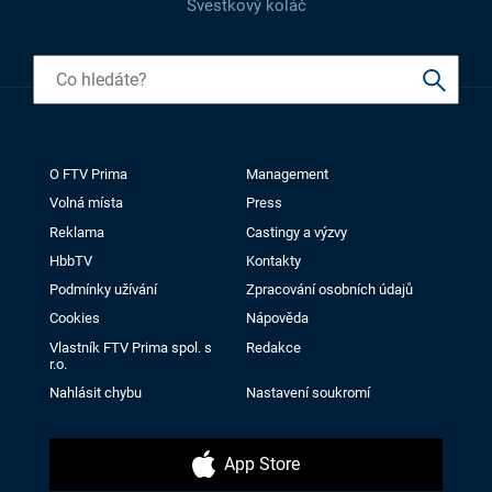
Švestkový koláč
O FTV Prima
Management
Volná místa
Press
Reklama
Castingy a výzvy
HbbTV
Kontakty
Podmínky užívání
Zpracování osobních údajů
Cookies
Nápověda
Vlastník FTV Prima spol. s
Redakce
r.o.
Nahlásit chybu
Nastavení soukromí
App Store