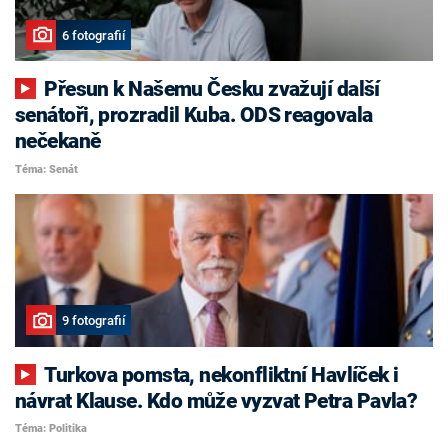
6 fotografií
Přesun k Našemu Česku zvažují další
senátoři, prozradil Kuba. ODS reagovala
nečekaně
Téma: Senát
9 fotografií
Turkova pomsta, nekonfliktní Havlíček i
návrat Klause. Kdo může vyzvat Petra Pavla?
Téma: Politika