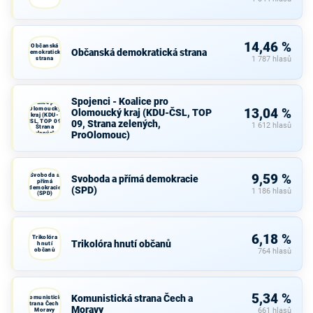
14,46 %
Občanská
Občanská demokratická strana
demokratická
strana
1 787 hlasů
Spojenci -
Spojenci - Koalice pro
Koalice pro
Olomoucký
13,04 %
Olomoucký kraj (KDU-ČSL, TOP
kraj (KDU-
ČSL, TOP 09,
09, Strana zelených,
1 612 hlasů
Strana
ProOlomouc)
zelených,
ProOlomouc)
Svoboda a
9,59 %
Svoboda a přímá demokracie
přímá
demokracie
(SPD)
1 186 hlasů
(SPD)
6,18 %
Trikolóra
Trikolóra hnutí občanů
hnutí
občanů
764 hlasů
5,34 %
Komunistická strana Čech a
Komunistická
strana Čech a
Moravy
Moravy
661 hlasů