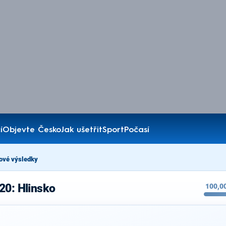
í
Objevte Česko
Jak ušetřit
Sport
Počasí
ové výsledky
20: Hlinsko
100,0