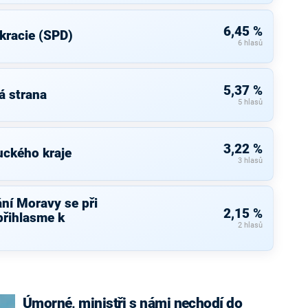
6,45 %
kracie (SPD)
6 hlasů
5,37 %
á strana
5 hlasů
3,22 %
uckého kraje
3 hlasů
ní Moravy se při
2,15 %
přihlasme k
2 hlasů
Úmorné, ministři s námi nechodí do