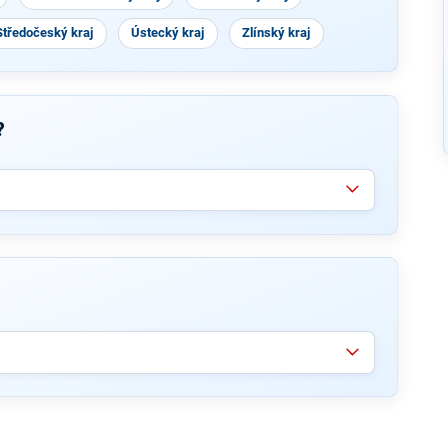
Středočeský kraj
Ústecký kraj
Zlínský kraj
?