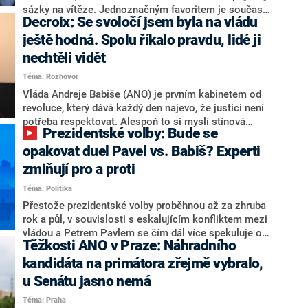
nepřítel, ale soupeř.
sázky na vítěze. Jednoznačným favoritem je současná
Decroix: Se svoločí jsem byla na vládu
hlava státu Petr Pavel. Daleko za ním pak bookmakeři
zmiňují dva výrazné politiky ANO, tedy premiéra
ještě hodná. Spolu říkalo pravdu, lidé ji
Andreje Babiše a ministra průmyslu Karla Havlíčka.
nechtěli vidět
Oblíbeným tipem samotných sázkařů je poslanec za
Téma: Rozhovor
Motoristy Filip Turek. Politolog Jan Kubáček nicméně
o případné kandidatuře kohokoliv ze zmíněné trojice
Vláda Andreje Babiše (ANO) je prvním kabinetem od
značně pochybuje. Podle něj současná koalice dosud
revoluce, který dává každý den najevo, že justici není
nemá osobu, která by Pavlovi mohla konkurovat.
potřeba respektovat. Alespoň to si myslí stínová
Prezidentské volby: Bude se
ministryně spravedlnosti ODS Eva Decroix. V
rozhovoru pro CNN Prima NEWS si nebrala servítky
opakovat duel Pavel vs. Babiš? Experti
ohledně politického výkonu svého nástupce Jeronýma
zmiňují pro a proti
Tejce (za ANO) či vládní zmocněnkyně pro lidská
Téma: Politika
práva Taťány Malé (ANO). Označením „svoloč“ na
adresu vlády prý byla ještě hodná. Decroix se také
Přestože prezidentské volby proběhnou až za zhruba
vrátila k volební porážce koalice Spolu či promluvila o
rok a půl, v souvislosti s eskalujícím konfliktem mezi
hnutí Naše Česko Martina Kuby.
vládou a Petrem Pavlem se čím dál více spekuluje o
Těžkosti ANO v Praze: Náhradního
tom, koho by do bitvy o Hrad mohla vyslat současná
koalice. Někteří političtí komentátoři znovu vytahují
kandidáta na primátora zřejmě vybralo,
jméno premiéra Andreje Babiše (ANO). Jak moc je
u Senátu jasno nemá
pravděpodobné, že se v prezidentských volbách 2028
Téma: Praha
bude znovu opakovat souboj z roku 2023?