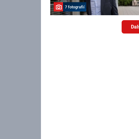
7 fotografií
Dal