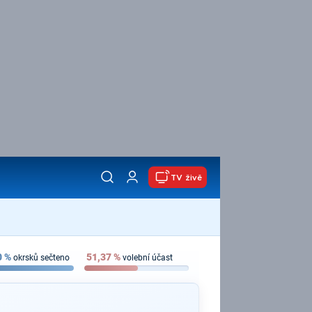
TV živě
0
%
51,37
%
okrsků sečteno
volební účast