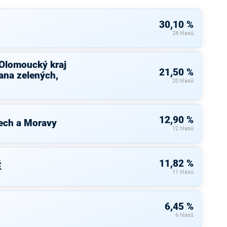
30,10 %
28 hlasů
 Olomoucký kraj
21,50 %
ana zelených,
20 hlasů
12,90 %
ech a Moravy
12 hlasů
11,82 %
É
11 hlasů
6,45 %
6 hlasů