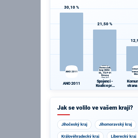
30,10 %
21,50 %
12,
Spojenci -
Koalice pro
Olomoucký
Komun
kraj (KDU-
ANO 2011
strana
ČSL, TOP 09,
Mo
Strana
zelených,
Spojenci -
Komun
ProOlomouc)
ANO 2011
Koalice pro
strana
Olomoucký
Mo
kraj (KDU-
ČSL, TOP 09,
Strana
Jak se volilo ve vašem kraji?
zelených,
ProOlomouc)
Jihočeský kraj
Jihomoravský kraj
Královéhradecký kraj
Liberecký kraj