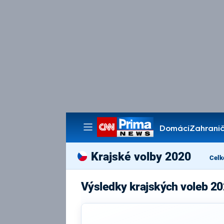
Domácí
Zahranič
Pořady
Krajské volby 2020
Celk
Výsledky krajských voleb 20