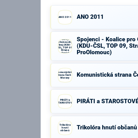
ANO 2011
ANO 2011
Spojenci -
Spojenci - Koalice pro
Koalice pro
Olomoucký
(KDU-ČSL, TOP 09, Str
kraj (KDU-
ČSL, TOP 09,
Strana
ProOlomouc)
zelených,
ProOlomouc)
Komunistická
Komunistická strana Č
strana Čech a
Moravy
PIRÁTI a STAROSTOV
PIRÁTI a
STAROSTOVÉ
Trikolóra
Trikolóra hnutí občanů
hnutí
občanů