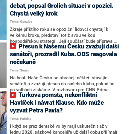
debat, popsal Grolich situaci v opozici.
Chystá velký krok
Téma: Opozice
Zkraje příštího roku se opoziční lidovci chystají k
velkému kroku, představí totiž svou velkou
hospodářskou strategii. Její součástí bude příprava na
Přesun k Našemu Česku zvažují další
stárnutí populace, řekl ve středu na setkání s novináři
nový předseda lidovců Jan Grolich. Ten zároveň v
senátoři, prozradil Kuba. ODS reagovala
senátních volbách kandiduje ve Vyškově. Popsal i
nečekaně
aktivitu opozice, o níž vládní strany nebo političtí
Téma: Senát
komentátoři mluví jako o slabé a v defenzivě. „Je to
úmorná práce upozorňovat na chyby vlády. Ministři s
Na hnutí Naše Česko se obracejí někteří stávající
námi navíc nechodí do debat. Chceme ale ukazovat
senátoři a zvažují přesun do našeho klubu, pokud ho
svoje témata,“ odpověděl Grolich na dotaz CNN Prima
po volbách získáme. V rozhovoru pro CNN Prima
Turkova pomsta, nekonfliktní
NEWS.
NEWS to řekl zakladatel hnutí a jihočeský hejtman
Martin Kuba. Konkrétní nebyl, ale získat by takto mohl
Havlíček i návrat Klause. Kdo může
například senátora Zdeňka Hrabu, který je dnes
vyzvat Petra Pavla?
součástí klubu ODS a TOP 09. Hraba to na dotaz
Téma: Politika
redakce nevyloučil. Předseda klubu senátorů ODS
Zdeněk Nytra redakci řekl, že počítá s odchodem
I když se prezidentské volby mají uskutečnit až v
některých senátorů z klubu a že Naše Česko není
lednu 2028, sázkové kanceláře už delší dobu přijímají