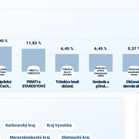
90 %
11,82 %
6,45 %
6,45 %
5,37 
Svoboda a
istická
Trikolóra
Občansk
PIRÁTI a
přímá
 Čech a
hnutí
demokrati
STAROSTOVÉ
demokracie
ravy
občanů
strana
(SPD)
istická
PIRÁTI a
Trikolóra hnutí
Svoboda a
Občans
 Čech a
STAROSTOVÉ
občanů
přímá
demokrat
ravy
demokracie
stran
(SPD)
Karlovarský kraj
Kraj Vysočina
Moravskoslezský kraj
Olomoucký kraj