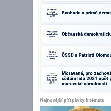
Svoboda a
Svoboda a přímá demo
přímá
demokracie
(SPD)
Občanská
Občanská demokratick
demokratická
strana
ČSSD a
ČSSD a Patrioti Olomo
Patrioti
Olomouckého
kraje
Moravané,
pro
Moravané, pro zachová
zachování
Moravy se
sčítání lidu 2021 opět 
při sčítání
lidu 2021
opět
moravské národnosti
přihlasme
k moravské
národnosti
Nejnovější příspěvky k tématu