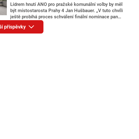
Lídrem hnutí ANO pro pražské komunální volby by měl
být místostarosta Prahy 4 Jan Hušbauer. „V tuto chvíli
ještě probíhá proces schválení finální nominace pana
Jana Hušbauera Výborem hnutí ANO,“ uvedl pro
ší příspěvky
redakci místopředseda pražského ANO Martin
Benkovič. O Hušbauerovi se spekulovalo jako o
náhradníkovi v čele pražské kandidátky poté, co
rezignoval po sérii nejasností v majetkových
přiznáních a pořizování bytů Ondřej Prokop. Zároveň
ale stále není jasné, kdo bude za ANO kandidovat ve
dvou ze tří pražských obvodů do horní komory
parlamentu. ANO má v Praze dlouhodobě horší
výsledky než ve zbytku republiky.