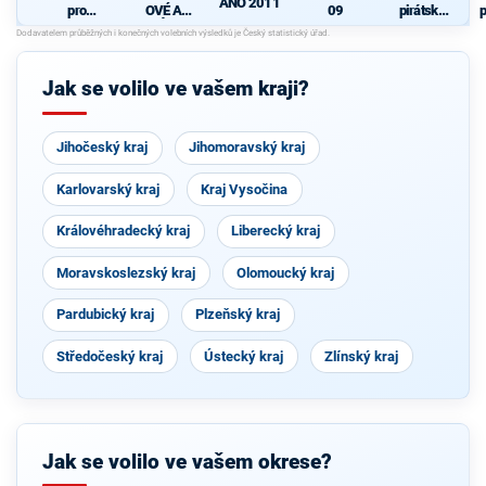
ANO 2011
pro
OVÉ A
09
pirátská
p
Pardubick
NEZÁVISL
strana
ý kraj
Í
P
Jak se volilo ve vašem kraji?
Jihočeský kraj
Jihomoravský kraj
Karlovarský kraj
Kraj Vysočina
Královéhradecký kraj
Liberecký kraj
Moravskoslezský kraj
Olomoucký kraj
Pardubický kraj
Plzeňský kraj
Středočeský kraj
Ústecký kraj
Zlínský kraj
Jak se volilo ve vašem okrese?