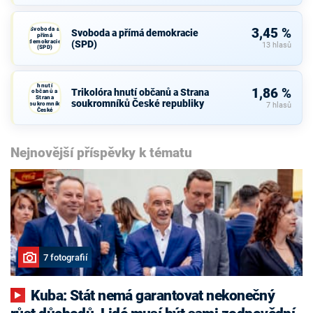
Svoboda a
3,45 %
Svoboda a přímá demokracie
přímá
demokracie
(SPD)
13 hlasů
(SPD)
Trikolóra
hnutí
1,86 %
Trikolóra hnutí občanů a Strana
občanů a
Strana
soukromníků České republiky
soukromníků
7 hlasů
České
republiky
Nejnovější příspěvky k tématu
7 fotografií
Kuba: Stát nemá garantovat nekonečný