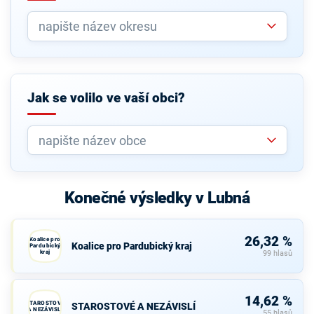
Jak se volilo ve vaší obci?
Konečné výsledky v Lubná
26,32 %
Koalice pro
Koalice pro Pardubický kraj
Pardubický
kraj
99 hlasů
14,62 %
STAROSTOVÉ
STAROSTOVÉ A NEZÁVISLÍ
A NEZÁVISLÍ
55 hlasů