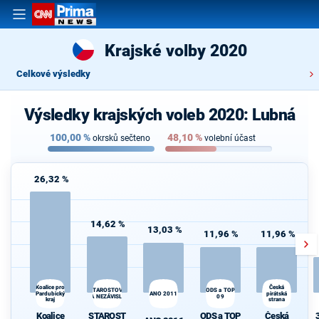
Krajské volby 2020
Celkové výsledky
Výsledky krajských voleb 2020: Lubná
100,00
%
48,10
%
okrsků sečteno
volební účast
26,32 %
14,62 %
13,03 %
11,96 %
11,96 %
Koalice pro
Česká
STAROSTOVÉ
ODS a TOP
Pardubický
ANO 2011
pirátská
A NEZÁVISLÍ
09
kraj
strana
Koalice
STAROST
ODS a TOP
Česká