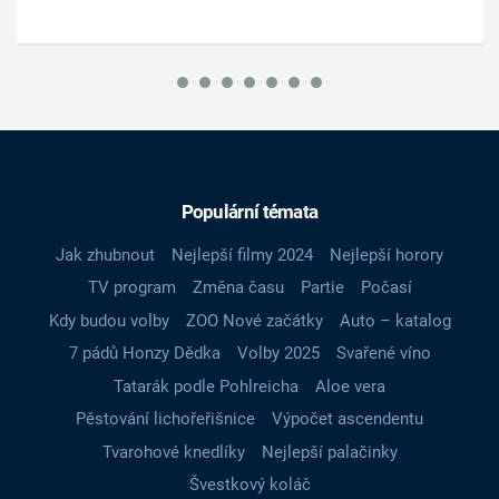
Populární témata
Jak zhubnout
Nejlepší filmy 2024
Nejlepší horory
TV program
Změna času
Partie
Počasí
Kdy budou volby
ZOO Nové začátky
Auto – katalog
7 pádů Honzy Dědka
Volby 2025
Svařené víno
Tatarák podle Pohlreicha
Aloe vera
Pěstování lichořeřišnice
Výpočet ascendentu
Tvarohové knedlíky
Nejlepší palačinky
Švestkový koláč