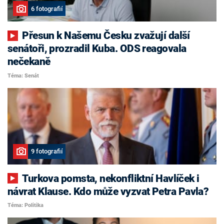
6 fotografií
Přesun k Našemu Česku zvažují další
senátoři, prozradil Kuba. ODS reagovala
nečekaně
Téma: Senát
9 fotografií
Turkova pomsta, nekonfliktní Havlíček i
návrat Klause. Kdo může vyzvat Petra Pavla?
Téma: Politika