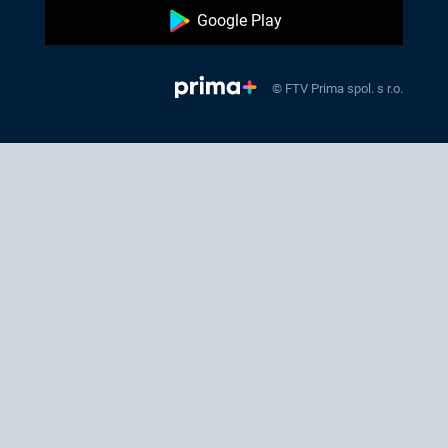
Google Play
© FTV Prima spol. s r.o.