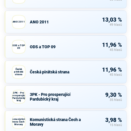
13,03 %
ANO 2011
ANO 2011
49 hlasů
11,96 %
ODS a TOP
ODS a TOP 09
09
45 hlasů
11,96 %
Česká
Česká pirátská strana
pirátská
strana
45 hlasů
3PK - Pro
9,30 %
3PK - Pro prosperující
prosperující
Pardubický
Pardubický kraj
35 hlasů
kraj
3,98 %
Komunistická strana Čech a
Komunistická
strana Čech a
Moravy
Moravy
15 hlasů