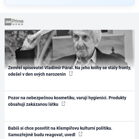
Zemřel spisovatel Vladimír Páral. Na jeho knihy se stály fronty,
odešel v den svých narozenin
Pozor na nebezpečnou kosmetiku, varují hygienici. Produkty
obsahují zakázanou látku
Babiš si chce posvítit na Klempířovu kulturní politiku.
Samozřejmě budu reagovat, uvedl