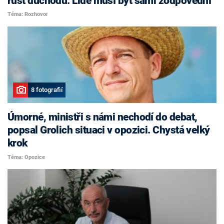
růst důchodů. Lidé musí být sami zodpovědní
Téma: Rozhovor
8 fotografií
Úmorné, ministři s námi nechodí do debat,
popsal Grolich situaci v opozici. Chystá velký
krok
Téma: Opozice