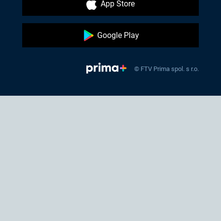
App Store
Google Play
© FTV Prima spol. s r.o.