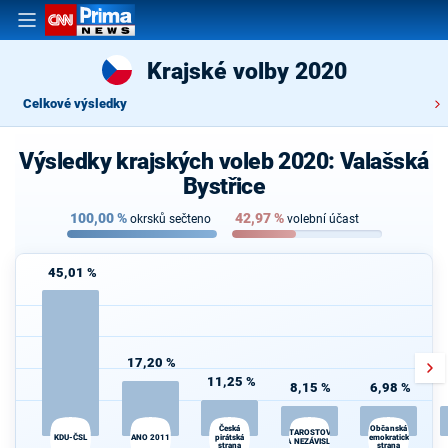
Krajské volby 2020
Celkové výsledky
Výsledky krajských voleb 2020: Valašská
Bystřice
100,00
%
42,97
%
okrsků sečteno
volební účast
45,01 %
17,20 %
11,25 %
8,15 %
6,98 %
Česká
Občanská
STAROSTOVÉ
KDU-ČSL
ANO 2011
pirátská
demokratická
A NEZÁVISLÍ
strana
strana