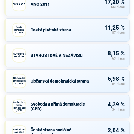
17,20 %
ANO 2011
ANO 2011
133 hlasů
11,25 %
Česká
Česká pirátská strana
pirátská
strana
87 hlasů
8,15 %
STAROSTOVÉ
STAROSTOVÉ A NEZÁVISLÍ
A NEZÁVISLÍ
63 hlasů
6,98 %
Občanská
Občanská demokratická strana
demokratická
strana
54 hlasů
Svoboda a
4,39 %
Svoboda a přímá demokracie
přímá
demokracie
(SPD)
34 hlasů
(SPD)
2,84 %
Česká strana sociálně
Česká strana
sociálně