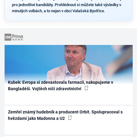
pro jednotlivé kandidáty. Prohlédnout si můžete také výsledky v
minulých volbách, a to nejen v obci Valašská Bystřice.
Kubek: Evropa si zdevastovala farmacii, nakupujeme v
Bangladéši. Vojtěch ničí zdravotnictví
Zemřel známý hudebník a producent Orbit. Spolupracoval s
hvězdami jako Madonna a U2