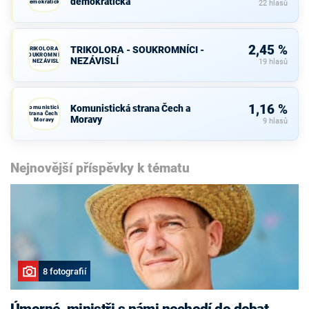
demokratická
demokratická
22 hlasů
2,45 %
TRIKOLORA - SOUKROMNÍCI -
TRIKOLORA -
SOUKROMNÍCI
NEZÁVISLÍ
- NEZÁVISLÍ
19 hlasů
1,16 %
Komunistická strana Čech a
Komunistická
strana Čech a
Moravy
Moravy
9 hlasů
Nejnovější příspěvky k tématu
8 fotografií
Úmorné, ministři s námi nechodí do debat,