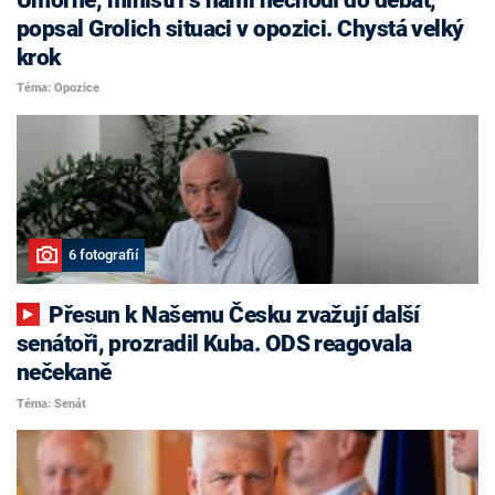
popsal Grolich situaci v opozici. Chystá velký
krok
Téma: Opozice
6 fotografií
Přesun k Našemu Česku zvažují další
senátoři, prozradil Kuba. ODS reagovala
nečekaně
Téma: Senát