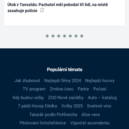
Útok v Tanvaldu: Pachatel měl pobodat tři lidi, na místě
zasahuje policie
Populární témata
Jak zhubnout
Nejlepší filmy 2024
Nejlepší horory
TV program
Změna času
Partie
Počasí
Kdy budou volby
ZOO Nové začátky
Auto – katalog
7 pádů Honzy Dědka
Volby 2025
Svařené víno
Tatarák podle Pohlreicha
Aloe vera
Pěstování lichořeřišnice
Výpočet ascendentu