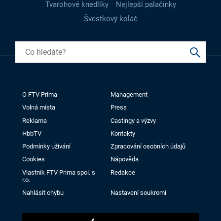
Tvarohové knedlíky
Nejlepší palačinky
Švestkový koláč
O FTV Prima
Management
Volná místa
Press
Reklama
Castingy a výzvy
HbbTV
Kontakty
Podmínky užívání
Zpracování osobních údajů
Cookies
Nápověda
Vlastník FTV Prima spol. s
Redakce
r.o.
Nahlásit chybu
Nastavení soukromí