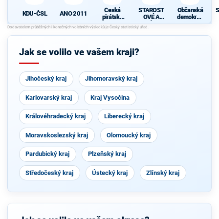
Česká
STAROST
Občanská
S
KDU-ČSL
ANO 2011
pirátská
OVÉ A
demokrati
strana
NEZÁVISL
cká strana
d
Í
Jak se volilo ve vašem kraji?
Jihočeský kraj
Jihomoravský kraj
Karlovarský kraj
Kraj Vysočina
Královéhradecký kraj
Liberecký kraj
Moravskoslezský kraj
Olomoucký kraj
Pardubický kraj
Plzeňský kraj
Středočeský kraj
Ústecký kraj
Zlínský kraj